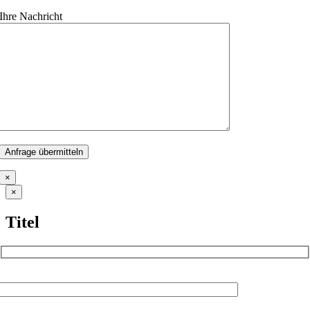
Ihre Nachricht
×
Close
×
product
quick
Titel
view
Name (Pflichtfeld)