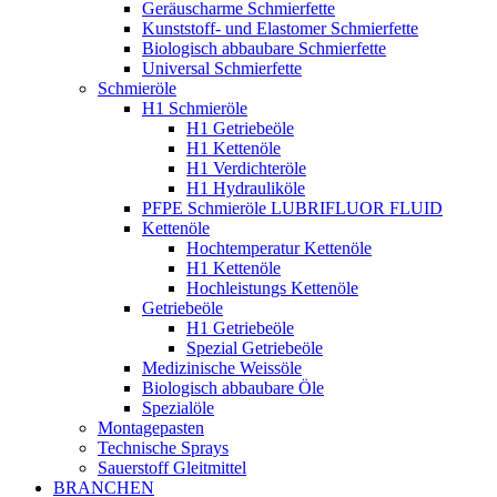
Geräuscharme Schmierfette
Kunststoff- und Elastomer Schmierfette
Biologisch abbaubare Schmierfette
Universal Schmierfette
Schmieröle
H1 Schmieröle
H1 Getriebeöle
H1 Kettenöle
H1 Verdichteröle
H1 Hydrauliköle
PFPE Schmieröle LUBRIFLUOR FLUID
Kettenöle
Hochtemperatur Kettenöle
H1 Kettenöle
Hochleistungs Kettenöle
Getriebeöle
H1 Getriebeöle
Spezial Getriebeöle
Medizinische Weissöle
Biologisch abbaubare Öle
Spezialöle
Montagepasten
Technische Sprays
Sauerstoff Gleitmittel
BRANCHEN