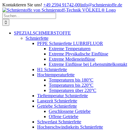
Zum
Kontaktieren Sie uns!
+49 2594 91742-00
|
info@schmierstoffe.de
Inhalt
springen
Suche
nach:
SPEZIALSCHMIERSTOFFE
Schmierfette
PFPE Schmierfette LUBRIFLUOR
Extreme Temperaturen
Extreme Physikalische Einflüsse
Extreme Medieneinflüsse
Extreme Einflüsse bei Lebensmittelkontakt
H1 Schmierfette
Hochtemperaturfette
Temperaturen bis 180°C
Temperaturen bis 220°C
Temperaturen über 220°C
Tieftemperatur Schmierfette
Langzeit Schmierfette
Getriebe Schmierfette
Geschlossene Getriebe
Offene Getriebe
Schwerlast Schmierfette
Hochgeschwindigkeits Schmierfette