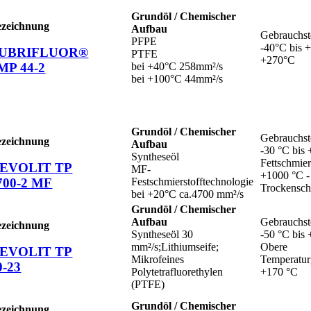
Grundöl / Chemischer
ezeichnung
Aufbau
Gebrauchst
PFPE
-40°C bis 
UBRIFLUOR®
PTFE
+270°C
MP 44-2
bei +40°C 258mm²/s
bei +100°C 44mm²/s
Grundöl / Chemischer
Gebrauchst
ezeichnung
Aufbau
-30 °C bis 
Syntheseöl
Fettschmier
EVOLIT TP
MF-
+1000 °C -
700-2 MF
Festschmierstofftechnologie
Trockensc
bei +20°C ca.4700 mm²/s
Grundöl / Chemischer
Aufbau
Gebrauchst
ezeichnung
Syntheseöl 30
-50 °C bis 
mm²/s;Lithiumseife;
Obere
EVOLIT TP
Mikrofeines
Temperatur
0-23
Polytetrafluorethylen
+170 °C
(PTFE)
Grundöl / Chemischer
ezeichnung