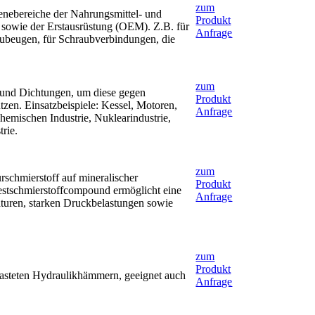
zum
ienebereiche der Nahrungsmittel- und
Produkt
 sowie der Erstausrüstung (OEM). Z.B. für
Anfrage
zubeugen, für Schraubverbindungen, die
zum
 und Dichtungen, um diese gegen
Produkt
zen. Einsatzbeispiele: Kessel, Motoren,
Anfrage
hemischen Industrie, Nuklearindustrie,
rie.
zum
schmierstoff auf mineralischer
Produkt
Festschmierstoffcompound ermöglicht eine
Anfrage
raturen, starken Druckbelastungen sowie
zum
Produkt
elasteten Hydraulikhämmern, geeignet auch
Anfrage