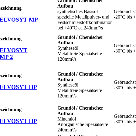
Grundöl / Chemischer
Aufbau
ezeichnung
synthetisches Basisöl
Gebrauchst
spezielle Metallpulver- und
-20°C bis 
ELVOSYT MP
Festschmierstoffkombination
bei +40°C ca.240mm²/s
Grundöl / Chemischer
ezeichnung
Aufbau
Gebrauchst
Syntheseöl
ELVOSYT
-30°C bis 
Metallfreie Spezialseife
MP 2
120mm²/s
Grundöl / Chemischer
ezeichnung
Aufbau
Gebrauchst
Syntheseöl
ELVOSYT HP
-30°C bis 
Metallfreie Spezialseife
120mm²/s
Grundöl / Chemischer
ezeichnung
Aufbau
Gebrauchst
Mineralöl
ELVOSYT HP
-30°C bis 
Anorganische Spezialseife
240mm²/s