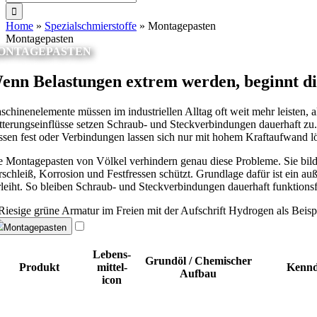
nach:
Home
»
Spezialschmierstoffe
»
Montagepasten
Montagepasten
ONTAGEPASTEN
enn Belastungen extrem werden, beginnt d
schinenelemente müssen im industriellen Alltag oft weit mehr leisten, 
tterungseinflüsse setzen Schraub- und Steckverbindungen dauerhaft zu.
essen fest oder Verbindungen lassen sich nur mit hohem Kraftaufwand lö
e Montagepasten von Völkel verhindern genau diese Probleme. Sie bilde
rschleiß, Korrosion und Festfressen schützt. Grundlage dafür ist ein au
rleiht. So bleiben Schraub- und Steckverbindungen dauerhaft funktionsfä
Montagepasten
Lebens­
Grundöl / Chemischer
Produkt
mittel­
Kennd
Aufbau
icon