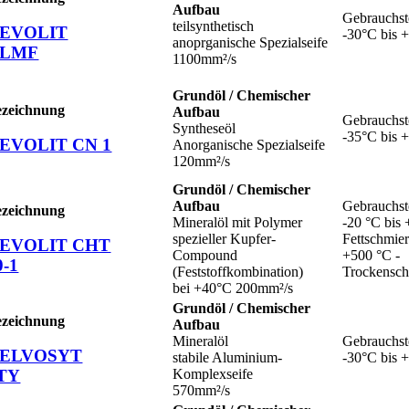
Aufbau
Gebrauchst
teilsynthetisch
EVOLIT
-30°C bis 
anoprganische Spezialseife
LMF
1100mm²/s
Grundöl / Chemischer
ezeichnung
Aufbau
Gebrauchst
Syntheseöl
-35°C bis 
EVOLIT CN 1
Anorganische Spezialseife
120mm²/s
Grundöl / Chemischer
Aufbau
Gebrauchst
ezeichnung
Mineralöl mit Polymer
-20 °C bis 
spezieller Kupfer-
Fettschmier
EVOLIT CHT
Compound
+500 °C -
0-1
(Feststoffkombination)
Trockensc
bei +40°C 200mm²/s
Grundöl / Chemischer
ezeichnung
Aufbau
Mineralöl
Gebrauchst
ELVOSYT
stabile Aluminium-
-30°C bis 
TY
Komplexseife
570mm²/s