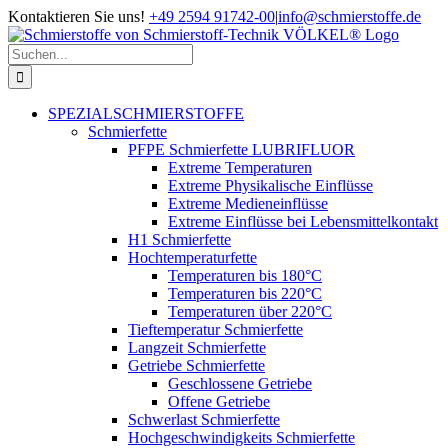
Zum
Kontaktieren Sie uns!
+49 2594 91742-00
|
info@schmierstoffe.de
Inhalt
springen
Suche
nach:
SPEZIALSCHMIERSTOFFE
Schmierfette
PFPE Schmierfette LUBRIFLUOR
Extreme Temperaturen
Extreme Physikalische Einflüsse
Extreme Medieneinflüsse
Extreme Einflüsse bei Lebensmittelkontakt
H1 Schmierfette
Hochtemperaturfette
Temperaturen bis 180°C
Temperaturen bis 220°C
Temperaturen über 220°C
Tieftemperatur Schmierfette
Langzeit Schmierfette
Getriebe Schmierfette
Geschlossene Getriebe
Offene Getriebe
Schwerlast Schmierfette
Hochgeschwindigkeits Schmierfette