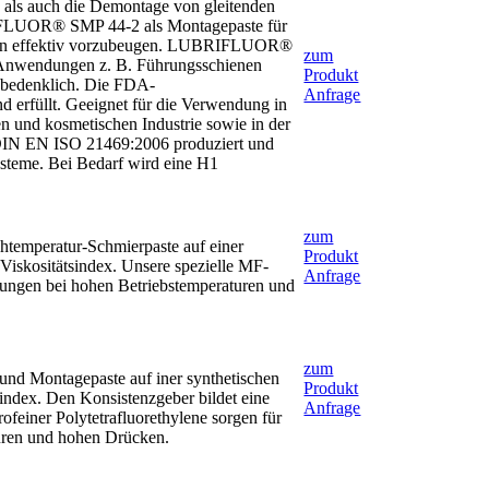
ls auch die Demontage von gleitenden
RIFLUOR® SMP 44-2 als Montagepaste für
sion effektiv vorzubeugen. LUBRIFLUOR®
zum
 Anwendungen z. B. Führungsschienen
Produkt
bedenklich. Die FDA-
Anfrage
d erfüllt. Geeignet für die Verwendung in
n und kosmetischen Industrie sowie in der
N EN ISO 21469:2006 produziert und
teme. Bei Bedarf wird eine H1
zum
htemperatur-Schmierpaste auf einer
Produkt
Viskositätsindex. Unsere spezielle MF-
Anfrage
stungen bei hohen Betriebstemperaturen und
zum
und Montagepaste auf iner synthetischen
Produkt
sindex. Den Konsistenzgeber bildet eine
Anfrage
ofeiner Polytetrafluorethylene sorgen für
turen und hohen Drücken.