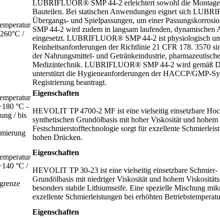
LUBRIFLUOR® SMP 44-2 erleichtert sowohl die Montage a
Bauteilen. Bei statischen Anwendungen eignet sich LUB
Übergangs- und Spielpassungen, um einer Passungskorro
emperatur
SMP 44-2 wird zudem in langsam laufenden, dynamischen
+260°C /
eingesetzt. LUBRIFLUOR® SMP 44-2 ist physiologisch un
Reinheitsanforderungen der Richtlinie 21 CFR 178. 3570 sin
der Nahrungsmittel- und Getränkeindustrie, pharmazeutische
Medizintechnik. LUBRIFLUOR® SMP 44-2 wird gemäß DI
unterstützt die Hygieneanforderungen der HACCP/GMP-Sys
Registrierung beantragt.
Eigenschaften
emperatur
+180 °C -
HEVOLIT TP 4700-2 MF ist eine vielseitig einsetzbare Hoc
ung / bis
synthetischen Grundölbasis mit hoher Viskosität und hohem 
Festschmierstofftechnologie sorgt für exzellente Schmierlei
hmierung
hohen Drücken.
Eigenschaften
emperatur
+140 °C /
HEVOLIT TP 30-23 ist eine vielseitig einsetzbare Schmier- 
Grundölbasis mit niedriger Viskosität und hohem Viskosität
grenze
besonders stabile Lithiumseife. Eine spezielle Mischung mikr
exzellente Schmierleistungen bei erhöhten Betriebstempera
Eigenschaften