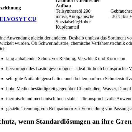
Grundöl / Chemischer
Aufbau
ezeichnung
Teilsyntheseöl 290
Gebrauchst
mm²/s;Anorganische
-30°C bis 
ELVOSYT CU
Spezialseife;Hoher
Kupferanteil
ine Anwendung gleicht der anderen. Deshalb umfasst das Sortiment vo
twickelt wurden. Ob Schwerindustrie, chemische Verfahrenstechnik ode
tet:
lang anhaltender Schutz vor Reibung, Verschleiß und Korrosion
hervorragendes Lasttragevermögen – ideal für hoch beanspruchte 
sehr gute Notlaufeigenschaften auch bei temporärem Schmierstoffve
hohe Medienbeständigkeit gegenüber Chemikalien, Wasser, Dampf
thermisch und mechanisch hoch stabil – für anspruchsvolle Anwe
gezielte Trennung von Reibpartnern zur Vermeidung von Passungsr
chutz, wenn Standardlösungen an ihre Gren