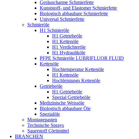
Geräuscharme Schmierfette
Kunststoff- und Elastomer Schmierfette
Biologisch abbaubare Schmierfette
Universal Schmierfette
Schmieröle
H1 Schmieröle
H1 Getriebeöle
H1 Kettenöle
H1 Verdichteröle
H1 Hydrauliköle
PFPE Schmieröle LUBRIFLUOR FLUID
Kettenöle
Hochtemperatur Kettenöle
H1 Kettenöle
Hochleistungs Kettenöle
Getriebeöle
H1 Getriebeöle
Spezial Getriebeöle
Medizinische Weissöle
Biologisch abbaubare Öle
Spezialöle
Montagepasten
Technische Sprays
Sauerstoff Gleitmittel
BRANCHEN