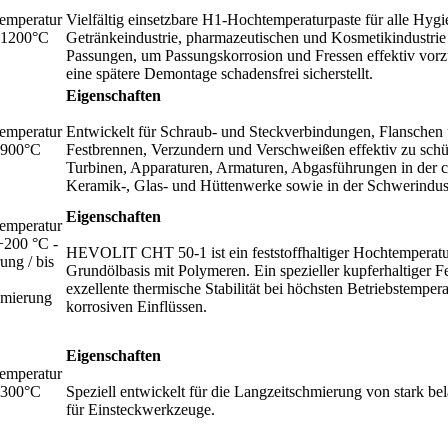
emperatur
Vielfältig einsetzbare H1-Hochtemperaturpaste für alle Hyg
+1200°C
Getränkeindustrie, pharmazeutischen und Kosmetikindustrie
Passungen, um Passungskorrosion und Fressen effektiv vor
eine spätere Demontage schadensfrei sicherstellt.
Eigenschaften
emperatur
Entwickelt für Schraub- und Steckverbindungen, Flanschen
+900°C
Festbrennen, Verzundern und Verschweißen effektiv zu schüt
Turbinen, Apparaturen, Armaturen, Abgasführungen in der c
Keramik-, Glas- und Hüttenwerke sowie in der Schwerindust
Eigenschaften
emperatur
+200 °C -
HEVOLIT CHT 50-1 ist ein feststoffhaltiger Hochtemperatur
ung / bis
Grundölbasis mit Polymeren. Ein spezieller kupferhaltiger 
exzellente thermische Stabilität bei höchsten Betriebstempe
hmierung
korrosiven Einflüssen.
Eigenschaften
emperatur
+300°C
Speziell entwickelt für die Langzeitschmierung von stark b
für Einsteckwerkzeuge.