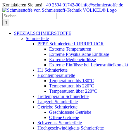
Zum
Kontaktieren Sie uns!
+49 2594 91742-00
|
info@schmierstoffe.de
Inhalt
springen
Suche
nach:
SPEZIALSCHMIERSTOFFE
Schmierfette
PFPE Schmierfette LUBRIFLUOR
Extreme Temperaturen
Extreme Physikalische Einflüsse
Extreme Medieneinflüsse
Extreme Einflüsse bei Lebensmittelkontakt
H1 Schmierfette
Hochtemperaturfette
Temperaturen bis 180°C
Temperaturen bis 220°C
Temperaturen über 220°C
Tieftemperatur Schmierfette
Langzeit Schmierfette
Getriebe Schmierfette
Geschlossene Getriebe
Offene Getriebe
Schwerlast Schmierfette
Hochgeschwindigkeits Schmierfette