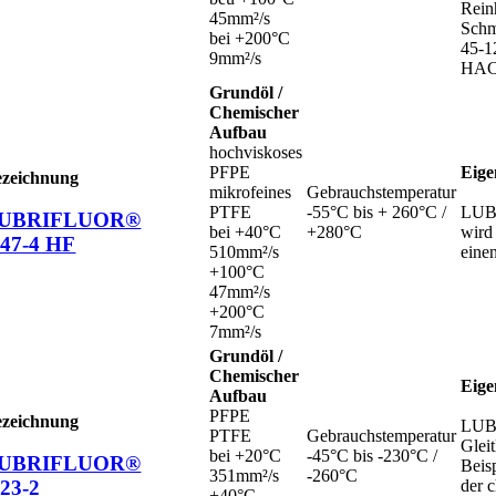
Rein
45mm²/s
Schm
bei +200°C
45-1
9mm²/s
HAC
Grundöl /
Chemischer
Aufbau
hochviskoses
PFPE
Eige
ezeichnung
mikrofeines
Gebrauchstemperatur
PTFE
-55°C bis + 260°C /
LUBR
UBRIFLUOR®
bei +40°C
+280°C
wird
 47-4 HF
510mm²/s
eine
+100°C
47mm²/s
+200°C
7mm²/s
Grundöl /
Chemischer
Eige
Aufbau
PFPE
ezeichnung
LUBR
PTFE
Gebrauchstemperatur
Glei
bei +20°C
-45°C bis -230°C /
UBRIFLUOR®
Beis
351mm²/s
-260°C
 23-2
der 
+40°C