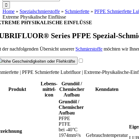
nach:
Home
»
Spezialschmierstoffe
»
Schmierfette
»
PFPE Schmierfette Lub
Extreme Physikalische Einflüsse
XTREME PHYSIKALISCHE EINFLÜSSE
UBRIFLUOR®
Series PFPE Spezial-Schmier
t der nachfolgenden Übersicht unserer
Schmierstoffe
möchten wir Ihnen 
Hohe Geschwindigkeiten oder Fliehkräfte
hmierfette | PFPE Schmierfette Lubrifluor | Extreme-Physikalische-Ein
Lebens­
Grundöl /
Produkt
mittel­
Chemischer
Kenndaten
icon
Aufbau
Grundöl /
Chemischer
Aufbau
PFPE
PTFE
Eige
bei -40°C
ezeichnung
1974mm²/s
Gebrauchstemperatur
LUBR