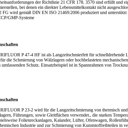
heitsanforderungen der Richtlinie 21 CFR 178. 3570 sind erfüllt und ei
ierstellen, bei denen ein direkter Lebensmittelkontakt nicht ausg
2 FG wird gemäß DIN EN ISO 21469:2006 produziert und unterstützt 
CP/GMP-Systeme
nschaften
IFLUOR P 47-4 HF ist als Langzeitschmierfett für schnelldrehende L
 für die Schmierung von Wälzlagern oder hochbelasteten mechanischen 
n umfassenden Schutz. Einsatzbeispiel ist in Spannrahmen von Trockn
nschaften
IFLUOR P 23-2 wird für die Langzeitschmierung von thermisch und 
tlagern, Führungen, sowie Gleitflächen verwendet., die starken Temper
pielsweise Folienreckanlagen, Kalander, Lüfter, Ofenwagen, Rollenfü
chemischen Industrie und zur Schmierung von Kunststoffreibteilen in