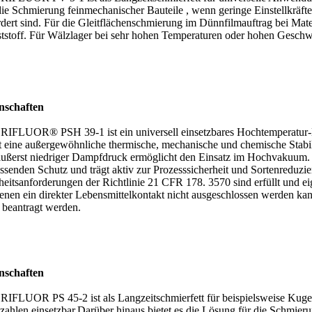
die Schmierung feinmechanischer Bauteile , wenn geringe Einstellkrä
rdert sind. Für die Gleitflächenschmierung im Dünnfilmauftrag bei Mate
tstoff. Für Wälzlager bei sehr hohen Temperaturen oder hohen Geschw
nschaften
IFLUOR® PSH 39-1 ist ein universell einsetzbares Hochtemperatur-L
et eine außergewöhnliche thermische, mechanische und chemische Stabi
äußerst niedriger Dampfdruck ermöglicht den Einsatz im Hochvaku
ssenden Schutz und trägt aktiv zur Prozesssicherheit und Sortenreduzi
heitsanforderungen der Richtlinie 21 CFR 178. 3570 sind erfüllt und ei
denen ein direkter Lebensmittelkontakt nicht ausgeschlossen werden ka
 beantragt werden.
nschaften
IFLUOR PS 45-2 ist als Langzeitschmierfett für beispielsweise Kugel
zahlen einsetzbar.Darüber hinaus bietet es die Lösung für die Schmie