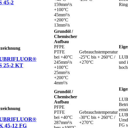
S 45-2
159mm²/s
Ring
+100°C
45mm²/s
+200°C
13mm²/s
Grundöl /
Chemischer
Aufbau
PFPE
Eige
ezeichnung
PTFE
Gebrauchstemperatur
bei +40°C
-25°C bis + 260°C /
LUBR
UBRIFLUOR®
245mm²/s
+270°C
und 
S 25-2 KT
+100°C
hoch
25mm²/s
+200°C
4mm²/s
Eige
Grundöl /
Chemischer
LUBR
Aufbau
Betr
PFPE
ezeichnung
ermö
PTFE
Gebrauchstemperatur
LUBR
bei +40°C
-30°C bis + 260°C /
UBRIFLUOR®
Umdr
287mm²/s
+270°C
K 45-12 FG
FG s
beu +100°C