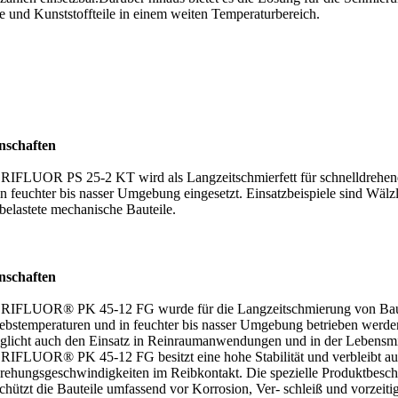
e und Kunststoffteile in einem weiten Temperaturbereich.
nschaften
IFLUOR PS 25-2 KT wird als Langzeitschmierfett für schnelldrehend
in feuchter bis nasser Umgebung eingesetzt. Einsatzbeispiele sind Wälzl
belastete mechanische Bauteile.
nschaften
IFLUOR® PK 45-12 FG wurde für die Langzeitschmierung von Baute
iebstemperaturen und in feuchter bis nasser Umgebung betrieben werd
glicht auch den Einsatz in Reinraumanwendungen und in der Lebensmit
IFLUOR® PK 45-12 FG besitzt eine hohe Stabilität und verbleibt au
ehungsgeschwindigkeiten im Reibkontakt. Die spezielle Produktb
chützt die Bauteile umfassend vor Korrosion, Ver- schleiß und vorzeit