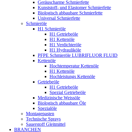
Geräuscharme Schmierfette
Kunststoff- und Elastomer Schmierfette
Biologisch abbaubare Schmierfette
Universal Schmierfette
Schmieröle
H1 Schmieröle
H1 Getriebeöle
H1 Kettenöle
H1 Verdichteröle
H1 Hydrauliköle
PFPE Schmieröle LUBRIFLUOR FLUID
Kettenöle
Hochtemperatur Kettenöle
H1 Kettenöle
Hochleistungs Kettenöle
Getriebeöle
H1 Getriebeöle
Spezial Getriebeöle
Medizinische Weissöle
Biologisch abbaubare Öle
Spezialöle
Montagepasten
Technische Sprays
Sauerstoff Gleitmittel
BRANCHEN