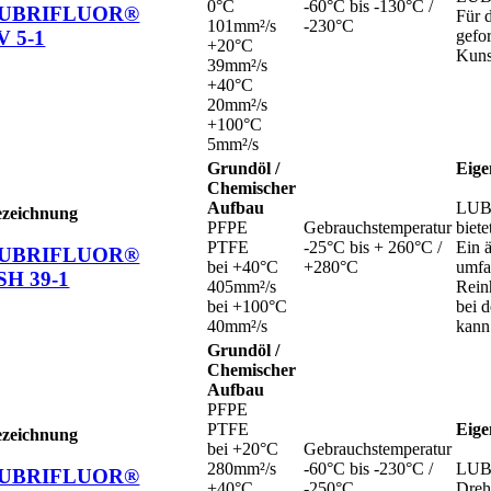
0°C
-60°C bis -130°C /
UBRIFLUOR®
Für 
101mm²/s
-230°C
V 5-1
gefo
+20°C
Kuns
39mm²/s
+40°C
20mm²/s
+100°C
5mm²/s
Grundöl /
Eige
Chemischer
Aufbau
LUBR
ezeichnung
PFPE
Gebrauchstemperatur
biet
PTFE
-25°C bis + 260°C /
Ein 
UBRIFLUOR®
bei +40°C
+280°C
umfa
SH 39-1
405mm²/s
Rein
bei +100°C
bei 
40mm²/s
kann
Grundöl /
Chemischer
Aufbau
PFPE
PTFE
Eige
ezeichnung
bei +20°C
Gebrauchstemperatur
280mm²/s
-60°C bis -230°C /
LUBR
UBRIFLUOR®
+40°C
-250°C
Dreh