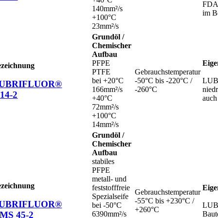
FDA-
140mm²/s
im Be
+100°C
23mm²/s
Grundöl /
Chemischer
Aufbau
PFPE
Eige
ezeichnung
PTFE
Gebrauchstemperatur
bei +20°C
-50°C bis -220°C /
LUBR
UBRIFLUOR®
166mm²/s
-260°C
nied
 14-2
+40°C
auch
72mm²/s
+100°C
14mm²/s
Grundöl /
Chemischer
Aufbau
stabiles
PFPE
metall- und
ezeichnung
feststofffreie
Eige
Gebrauchstemperatur
Spezialseife
-55°C bis +230°C /
UBRIFLUOR®
bei -50°C
LUBR
+260°C
MS 45-2
6390mm²/s
Baut