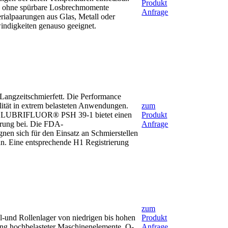
Produkt
fte ohne spürbare Losbrechmomente
Anfrage
rialpaarungen aus Glas, Metall oder
indigkeiten genauso geeignet.
angzeitschmierfett. Die Performance
lität in extrem belasteten Anwendungen.
zum
um. LUBRIFLUOR® PSH 39-1 bietet einen
Produkt
erung bei. Die FDA-
Anfrage
gnen sich für den Einsatz an Schmierstellen
nn. Eine entsprechende H1 Registrierung
zum
-und Rollenlager von niedrigen bis hohen
Produkt
rung hochbelasteter Maschinenelemente, O-
Anfrage