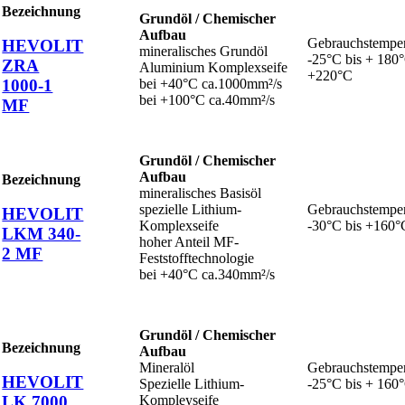
Bezeichnung
Grundöl / Chemischer
Aufbau
Gebrauchstemper
HEVOLIT
mineralisches Grundöl
-25°C bis + 180°
ZRA
Aluminium Komplexseife
+220°C
1000-1
bei +40°C ca.1000mm²/s
bei +100°C ca.40mm²/s
MF
Grundöl / Chemischer
Aufbau
Bezeichnung
mineralisches Basisöl
spezielle Lithium-
Gebrauchstemper
HEVOLIT
Komplexseife
-30°C bis +160°
LKM 340-
hoher Anteil MF-
2 MF
Feststofftechnologie
bei +40°C ca.340mm²/s
Grundöl / Chemischer
Bezeichnung
Aufbau
Mineralöl
Gebrauchstemper
HEVOLIT
Spezielle Lithium-
-25°C bis + 160
LK 7000
Kompleyseife