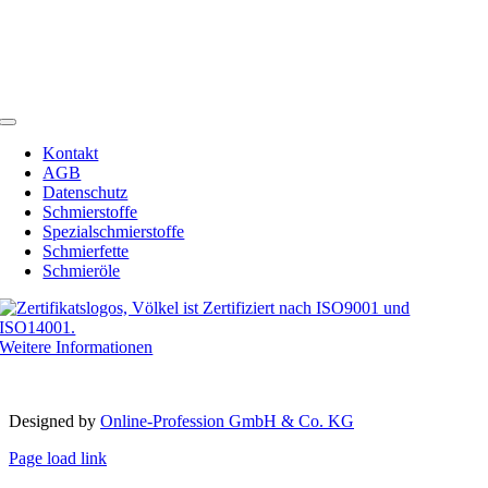
Germany
Telefon:
+49 (0) 2594 91742-00
Telefax: +49 (0) 2594 91742-20
Email:
info@schmierstoffe.de
Toggle
Navigation
Kontakt
AGB
Datenschutz
Schmierstoffe
Spezialschmierstoffe
Schmierfette
Schmieröle
Weitere Informationen
Copyright 2012 – 2023 | Völkel® | Alle Rechte vorbehalten
Designed by­
Online-Profession GmbH & Co. KG
Page load link
Nach