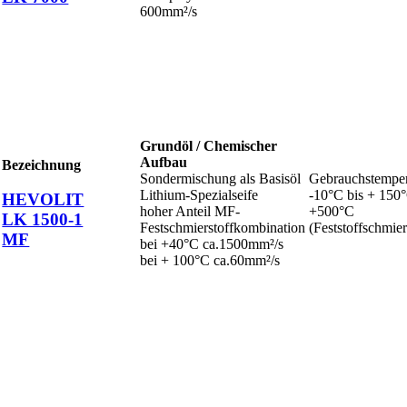
600mm²/s
Grundöl / Chemischer
Aufbau
Bezeichnung
Sondermischung als Basisöl
Gebrauchstemper
Lithium-Spezialseife
-10°C bis + 150°
HEVOLIT
hoher Anteil MF-
+500°C
LK 1500-1
Festschmierstoffkombination
(Feststoffschmie
MF
bei +40°C ca.1500mm²/s
bei + 100°C ca.60mm²/s