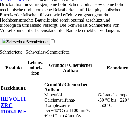
Druckaufnahmevermögen, eine hohe Scherstabilität sowie eine hohe
mechanische und thermische Belastbarkeit auf. Den physikalischen
Einzel- oder Mischeinflüssen wird effektiv entgegengewirkt.
Hochbeanspruchte Bauteile sind somit optimal geschützt und
tribologisch umfassend versorgt. Die Schwerlast-Schmierfette von
Völkel können die Lebensdauer der Bauteile erheblich verlängern.
Schwerlast-Schmierfette
Schmierfette | Schwerlast-Schmierfette
Lebens­
Grundöl / Chemischer
Produkt
mittel­
Kenndaten
Aufbau
icon
Grundöl / Chemischer
Bezeichnung
Aufbau
Mineralöl
Gebrauchstemper
HEVOLIT
Calciumsulfunat-
-30 °C bis +220 
ZRC
Komplexseife
+500°C
bei +40°C ca.1100mm²/s
1100-1 MF
+100°C ca.45mm²/s