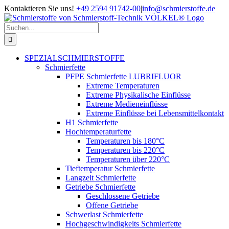
Zum
Kontaktieren Sie uns!
+49 2594 91742-00
|
info@schmierstoffe.de
Inhalt
springen
Suche
nach:
SPEZIALSCHMIERSTOFFE
Schmierfette
PFPE Schmierfette LUBRIFLUOR
Extreme Temperaturen
Extreme Physikalische Einflüsse
Extreme Medieneinflüsse
Extreme Einflüsse bei Lebensmittelkontakt
H1 Schmierfette
Hochtemperaturfette
Temperaturen bis 180°C
Temperaturen bis 220°C
Temperaturen über 220°C
Tieftemperatur Schmierfette
Langzeit Schmierfette
Getriebe Schmierfette
Geschlossene Getriebe
Offene Getriebe
Schwerlast Schmierfette
Hochgeschwindigkeits Schmierfette