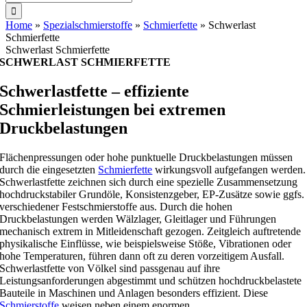
nach:
Home
»
Spezialschmierstoffe
»
Schmierfette
»
Schwerlast
Schmierfette
Schwerlast Schmierfette
SCHWERLAST SCHMIERFETTE
Schwerlastfette – effiziente
Schmierleistungen bei extremen
Druckbelastungen
Flächenpressungen oder hohe punktuelle Druckbelastungen müssen
durch die eingesetzten
Schmierfette
wirkungsvoll aufgefangen werden.
Schwerlastfette zeichnen sich durch eine spezielle Zusammensetzung
hochdruckstabiler Grundöle, Konsistenzgeber, EP-Zusätze sowie ggfs.
verschiedener Festschmierstoffe aus. Durch die hohen
Druckbelastungen werden Wälzlager, Gleitlager und Führungen
mechanisch extrem in Mitleidenschaft gezogen. Zeitgleich auftretende
physikalische Einflüsse, wie beispielsweise Stöße, Vibrationen oder
hohe Temperaturen, führen dann oft zu deren vorzeitigem Ausfall.
Schwerlastfette von Völkel sind passgenau auf ihre
Leistungsanforderungen abgestimmt und schützen hochdruckbelastete
Bauteile in Maschinen und Anlagen besonders effizient. Diese
Schmierstoffe
weisen neben einem enormen