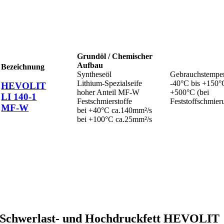
Grundöl / Chemischer
Aufbau
Bezeichnung
Syntheseöl
Gebrauchstemper
Lithium-Spezialseife
-40°C bis +150°
HEVOLIT
hoher Anteil MF-W
+500°C (bei
LI 140-1
Festschmierstoffe
Feststoffschmier
MF-W
bei +40°C ca.140mm²/s
bei +100°C ca.25mm²/s
Schwerlast- und Hochdruckfett HEVOLIT