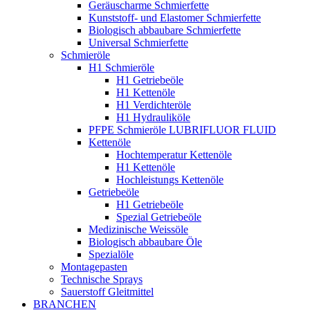
Geräuscharme Schmierfette
Kunststoff- und Elastomer Schmierfette
Biologisch abbaubare Schmierfette
Universal Schmierfette
Schmieröle
H1 Schmieröle
H1 Getriebeöle
H1 Kettenöle
H1 Verdichteröle
H1 Hydrauliköle
PFPE Schmieröle LUBRIFLUOR FLUID
Kettenöle
Hochtemperatur Kettenöle
H1 Kettenöle
Hochleistungs Kettenöle
Getriebeöle
H1 Getriebeöle
Spezial Getriebeöle
Medizinische Weissöle
Biologisch abbaubare Öle
Spezialöle
Montagepasten
Technische Sprays
Sauerstoff Gleitmittel
BRANCHEN