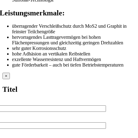
Leistungsmerkmale:
überragender Verschleißschutz durch MoS2 und Graphit in
feinster Teilchengröße
hervorragendes Lasttragevermögen bei hohen
Flächenpressungen und gleichzeitig geringen Drehzahlen
sehr guter Korrosionsschutz
hohe Adhäsion an vertikalen Reibstellen
exzellente Wasserresistenz und Haftvermögen
gute Förderbarkeit – auch bei tiefen Betriebstemperaturen
Close
×
product
quick
Titel
view
Name (Pflichtfeld)
E-Mail-Adresse (Pflichtfeld)
Telefonnummer (Optional, für schnellen Kontakt bitte ausfüllen)