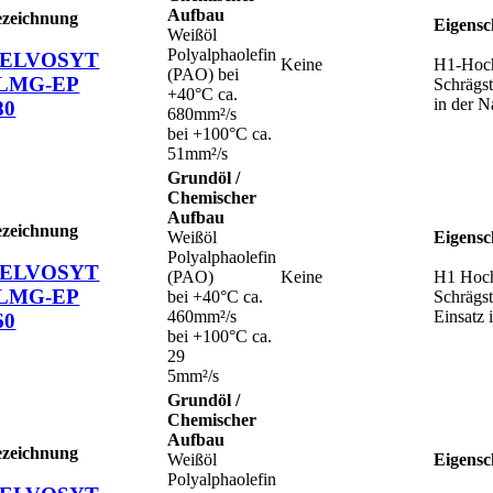
Aufbau
ezeichnung
Eigensc
Weißöl
Polyalphaolefin
ELVOSYT
Keine
H1-Hochl
(PAO) bei
LMG-EP
Schrägst
+40°C ca.
in der N
80
680mm²/s
bei +100°C ca.
51mm²/s
Grundöl /
Chemischer
Aufbau
ezeichnung
Weißöl
Eigensc
Polyalphaolefin
ELVOSYT
(PAO)
Keine
H1 Hochl
LMG-EP
bei +40°C ca.
Schrägs
460mm²/s
Einsatz 
60
bei +100°C ca.
29
5mm²/s
Grundöl /
Chemischer
Aufbau
ezeichnung
Weißöl
Eigensc
Polyalphaolefin