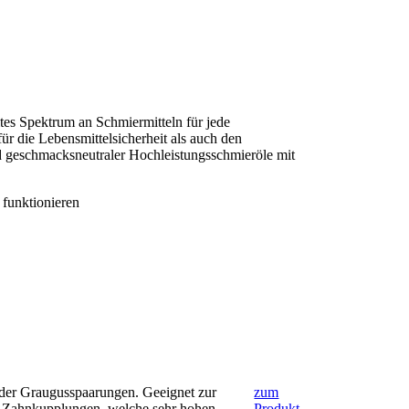
ites Spektrum an Schmiermitteln für jede
ür die Lebensmittelsicherheit als auch den
d geschmacksneutraler Hochleistungsschmieröle mit
oder Graugusspaarungen. Geeignet zur
zum
e Zahnkupplungen, welche sehr hohen
Produkt