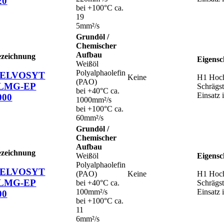
20
bei +100°C ca.
19
5mm²/s
Grundöl /
Chemischer
Aufbau
ezeichnung
Eigensc
Weißöl
Polyalphaolefin
ELVOSYT
Keine
H1 Hochl
(PAO)
LMG-EP
Schrägs
bei +40°C ca.
Einsatz 
000
1000mm²/s
bei +100°C ca.
60mm²/s
Grundöl /
Chemischer
Aufbau
ezeichnung
Weißöl
Eigensc
Polyalphaolefin
ELVOSYT
(PAO)
Keine
H1 Hochl
LMG-EP
bei +40°C ca.
Schrägs
100mm²/s
Einsatz 
00
bei +100°C ca.
11
6mm²/s