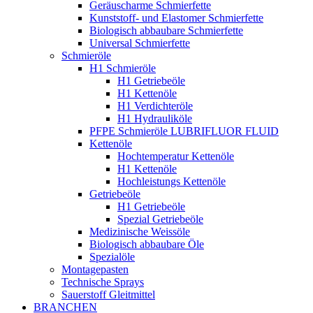
Geräuscharme Schmierfette
Kunststoff- und Elastomer Schmierfette
Biologisch abbaubare Schmierfette
Universal Schmierfette
Schmieröle
H1 Schmieröle
H1 Getriebeöle
H1 Kettenöle
H1 Verdichteröle
H1 Hydrauliköle
PFPE Schmieröle LUBRIFLUOR FLUID
Kettenöle
Hochtemperatur Kettenöle
H1 Kettenöle
Hochleistungs Kettenöle
Getriebeöle
H1 Getriebeöle
Spezial Getriebeöle
Medizinische Weissöle
Biologisch abbaubare Öle
Spezialöle
Montagepasten
Technische Sprays
Sauerstoff Gleitmittel
BRANCHEN