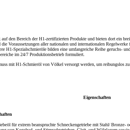
auf den Bereich der H1-zertifizierten Produkte und bieten dort ein bre
 die Voraussetzungen aller nationalen und internationalen Regelwerke f
ere H1-Spezialschmieröle bilden eine umfangreiche Reihe geruchs- un
reiche im 24/7 Produktionsbetrieb formuliert.
Eigenschaften
haften
ebeöl für extrem beanspruchte Schneckengetriebe mit Stahl/ Bronze- 
ung von Kegelrad- und Stirnradgetrieben, Gleit- und Wälzlagern sowi