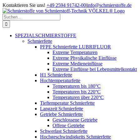
Zum
Kontaktieren Sie uns!
+49 2594 91742-00
|
info@schmierstoffe.de
Inhalt
springen
Suche
nach:
SPEZIALSCHMIERSTOFFE
Schmierfette
PFPE Schmierfette LUBRIFLUOR
Extreme Temperaturen
Extreme Physikalische Einflüsse
Extreme Medieneinflüsse
Extreme Einflüsse bei Lebensmittelkontakt
H1 Schmierfette
Hochtemperaturfette
Temperaturen bis 180°C
Temperaturen bis 220°C
Temperaturen über 220°C
Tieftemperatur Schmierfette
Langzeit Schmierfette
Getriebe Schmierfette
Geschlossene Getriebe
Offene Getriebe
Schwerlast Schmierfette
Hochgeschwindigkeits Schmierfette