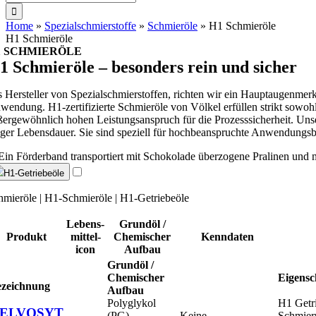
nach:
Home
»
Spezialschmierstoffe
»
Schmieröle
»
H1 Schmieröle
H1 Schmieröle
1 SCHMIERÖLE
1 Schmieröle – besonders rein und sicher
s Hersteller von Spezialschmierstoffen, richten wir ein Hauptaugenmerk 
wendung. H1-zertifizierte Schmieröle von Völkel erfüllen strikt sowohl
ßergewöhnlich hohen Leistungsanspruch für die Prozesssicherheit. Uns
nger Lebensdauer. Sie sind speziell für hochbeanspruchte Anwendungsbe
H1-Getriebeöle
hmieröle | H1-Schmieröle | H1-Getriebeöle
Lebens­
Grundöl /
Produkt
mittel­
Chemischer
Kenndaten
icon
Aufbau
Grundöl /
Chemischer
Eigensc
ezeichnung
Aufbau
Polyglykol
H1 Getri
ELVOSYT
(PG)
Keine
Schmier