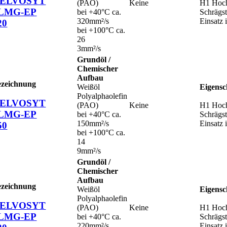
ELVOSYT
(PAO)
Keine
H1 Hochl
LMG-EP
bei +40°C ca.
Schrägs
320mm²/s
Einsatz 
20
bei +100°C ca.
26
3mm²/s
Grundöl /
Chemischer
Aufbau
ezeichnung
Weißöl
Eigensc
Polyalphaolefin
ELVOSYT
(PAO)
Keine
H1 Hochl
LMG-EP
bei +40°C ca.
Schrägs
150mm²/s
Einsatz 
50
bei +100°C ca.
14
9mm²/s
Grundöl /
Chemischer
Aufbau
ezeichnung
Weißöl
Eigensc
Polyalphaolefin
ELVOSYT
(PAO)
Keine
H1 Hochl
LMG-EP
bei +40°C ca.
Schrägs
220mm²/s
Einsatz 