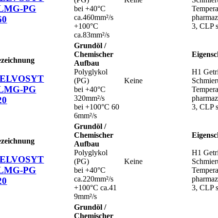
LMG-PG
bei +40°C
Temperat
ca.460mm²/s
pharmaze
60
+100°C
3, CLP s
ca.83mm²/s
Grundöl /
Chemischer
Eigensc
ezeichnung
Aufbau
Polyglykol
H1 Getri
ELVOSYT
(PG)
Keine
Schmier
LMG-PG
bei +40°C
Temperat
320mm²/s
pharmaze
20
bei +100°C 60
3, CLP s
6mm²/s
Grundöl /
Chemischer
Eigensc
ezeichnung
Aufbau
Polyglykol
H1 Getri
ELVOSYT
(PG)
Keine
Schmier
LMG-PG
bei +40°C
Temperat
ca.220mm²/s
pharmaze
20
+100°C ca.41
3, CLP s
9mm²/s
Grundöl /
Chemischer