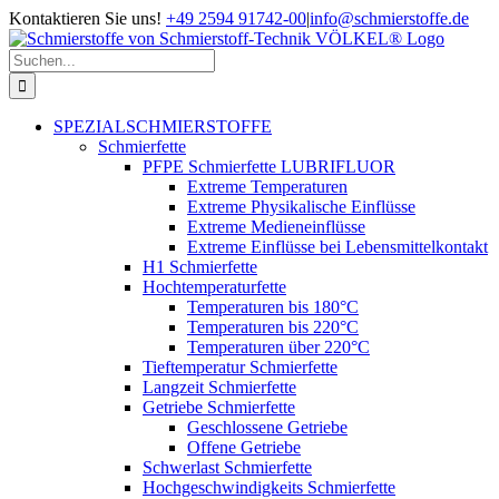
Zum
Kontaktieren Sie uns!
+49 2594 91742-00
|
info@schmierstoffe.de
Inhalt
springen
Suche
nach:
SPEZIALSCHMIERSTOFFE
Schmierfette
PFPE Schmierfette LUBRIFLUOR
Extreme Temperaturen
Extreme Physikalische Einflüsse
Extreme Medieneinflüsse
Extreme Einflüsse bei Lebensmittelkontakt
H1 Schmierfette
Hochtemperaturfette
Temperaturen bis 180°C
Temperaturen bis 220°C
Temperaturen über 220°C
Tieftemperatur Schmierfette
Langzeit Schmierfette
Getriebe Schmierfette
Geschlossene Getriebe
Offene Getriebe
Schwerlast Schmierfette
Hochgeschwindigkeits Schmierfette