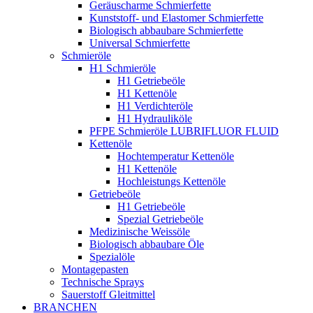
Geräuscharme Schmierfette
Kunststoff- und Elastomer Schmierfette
Biologisch abbaubare Schmierfette
Universal Schmierfette
Schmieröle
H1 Schmieröle
H1 Getriebeöle
H1 Kettenöle
H1 Verdichteröle
H1 Hydrauliköle
PFPE Schmieröle LUBRIFLUOR FLUID
Kettenöle
Hochtemperatur Kettenöle
H1 Kettenöle
Hochleistungs Kettenöle
Getriebeöle
H1 Getriebeöle
Spezial Getriebeöle
Medizinische Weissöle
Biologisch abbaubare Öle
Spezialöle
Montagepasten
Technische Sprays
Sauerstoff Gleitmittel
BRANCHEN