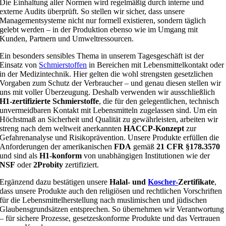
Die Einhaltung aller Normen wird regelmäßig durch interne und
externe Audits überprüft. So stellen wir sicher, dass unsere
Managementsysteme nicht nur formell existieren, sondern täglich
gelebt werden – in der Produktion ebenso wie im Umgang mit
Kunden, Partnern und Umweltressourcen.
Ein besonders sensibles Thema in unserem Tagesgeschäft ist der
Einsatz von
Schmierstoffen
in Bereichen mit Lebensmittelkontakt oder
in der Medizintechnik. Hier gelten die wohl strengsten gesetzlichen
Vorgaben zum Schutz der Verbraucher – und genau diesen stellen wir
uns mit voller Überzeugung. Deshalb verwenden wir ausschließlich
H1-zertifizierte Schmierstoffe
, die für den gelegentlichen, technisch
unvermeidbaren Kontakt mit Lebensmitteln zugelassen sind. Um ein
Höchstmaß an Sicherheit und Qualität zu gewährleisten, arbeiten wir
streng nach dem weltweit anerkannten
HACCP-Konzept
zur
Gefahrenanalyse und Risikoprävention. Unsere Produkte erfüllen die
Anforderungen der amerikanischen
FDA
gemäß
21 CFR §178.3570
und sind als
H1-konform
von unabhängigen Institutionen wie der
NSF
oder
2Probity
zertifiziert.
Ergänzend dazu bestätigen unsere
Halal- und
Koscher-
Zertifikate
,
dass unsere Produkte auch den religiösen und rechtlichen Vorschriften
für die Lebensmittelherstellung nach muslimischen und jüdischen
Glaubensgrundsätzen entsprechen. So übernehmen wir Verantwortung
– für sichere Prozesse, gesetzeskonforme Produkte und das Vertrauen