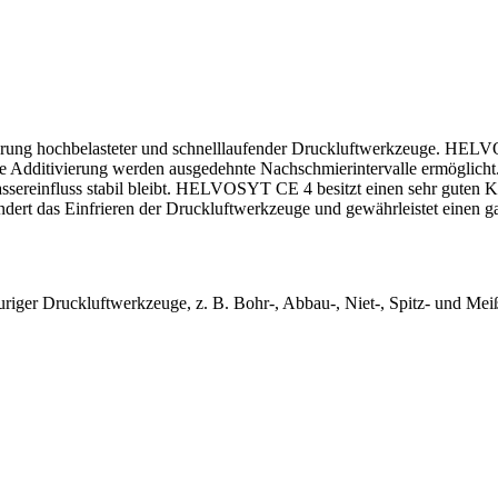
erung hochbelasteter und schnelllaufender Druckluftwerkzeuge. HEL
zielle Additivierung werden ausgedehnte Nachschmierintervalle ermögli
sereinfluss stabil bleibt. HELVOSYT CE 4 besitzt einen sehr guten K
ert das Einfrieren der Druckluftwerkzeuge und gewährleistet einen ga
ger Druckluftwerkzeuge, z. B. Bohr-, Abbau-, Niet-, Spitz- und Meiße