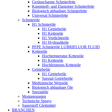
Geräuscharme Schmierfette
Kunststoff- und Elastomer Schmierfette
Biologisch abbaubare Schmierfette
Universal Schmierfette
Schmieröle
H1 Schmieröle
H1 Getriebeöle
H1 Kettenöle
H1 Verdichteröle
H1 Hydrauliköle
PFPE Schmieröle LUBRIFLUOR FLUID
Kettenöle
Hochtemperatur Kettenöle
H1 Kettenöle
Hochleistungs Kettenöle
Getriebeöle
H1 Getriebeöle
Spezial Getriebeöle
Medizinische Weissöle
Biologisch abbaubare Öle
Spezialöle
Montagepasten
Technische Sprays
Sauerstoff Gleitmittel
BRANCHEN