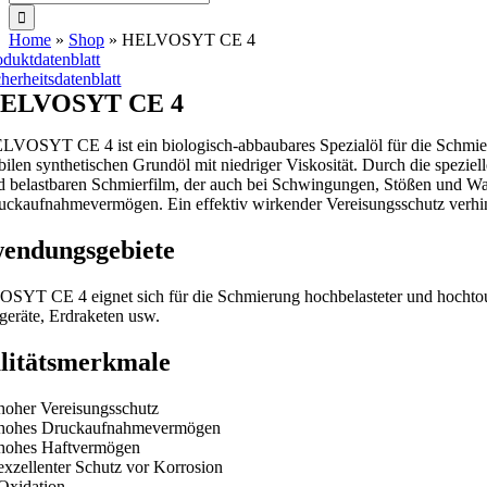
nach:
Home
»
Shop
»
HELVOSYT CE 4
oduktdatenblatt
cherheitsdatenblatt
ELVOSYT CE 4
LVOSYT CE 4 ist ein biologisch-abbaubares Spezialöl für die Schmi
abilen synthetischen Grundöl mit niedriger Viskosität. Durch die spe
d belastbaren Schmierfilm, der auch bei Schwingungen, Stößen und Was
uckaufnahmevermögen. Ein effektiv wirkender Vereisungsschutz verhind
endungsgebiete
YT CE 4 eignet sich für die Schmierung hochbelasteter und hochtouri
räte, Erdraketen usw.
litätsmerkmale
hoher Vereisungsschutz
hohes Druckaufnahmevermögen
hohes Haftvermögen
exzellenter Schutz vor Korrosion
Oxidation