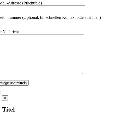
Mail-Adresse (Pflichtfeld)
lefonnummer (Optional, für schnellen Kontakt bitte ausfüllen)
re Nachricht
Close
×
product
quick
Titel
view