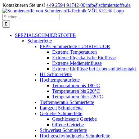
Zum
Kontaktieren Sie uns!
+49 2594 91742-00
|
info@schmierstoffe.de
Inhalt
springen
Suche
nach:
SPEZIALSCHMIERSTOFFE
Schmierfette
PFPE Schmierfette LUBRIFLUOR
Extreme Temperaturen
Extreme Physikalische Einflüsse
Extreme Medieneinflüsse
Extreme Einflüsse bei Lebensmittelkontakt
H1 Schmierfette
Hochtemperaturfette
Temperaturen bis 180°C
Temperaturen bis 220°C
Temperaturen über 220°C
Tieftemperatur Schmierfette
Langzeit Schmierfette
Getriebe Schmierfette
Geschlossene Getriebe
Offene Getriebe
Schwerlast Schmierfette
Hochgeschwindigkeits Schmierfette