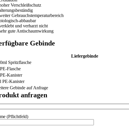
hoher Verschleißschutz
alterungsbeständig
weiter Gebrauchstemperaturbereich
biologisch-abbaubar
verklebt und verharzt nicht
sehr gute Antischaumwirkung
erfügbare Gebinde
Liefergebinde
0ml Spritzflasche
 PE-Flasche
 PE-Kanister
l PE-Kanister
itere Gebinde auf Anfrage
rodukt anfragen
me (Pflichtfeld)