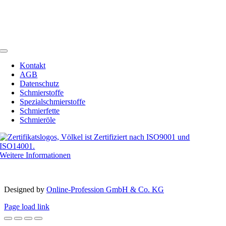
Telefon:
+49 (0) 2594 91742-00
Telefax: +49 (0) 2594 91742-20
Email:
info@schmierstoffe.de
Toggle
Navigation
Kontakt
AGB
Datenschutz
Schmierstoffe
Spezialschmierstoffe
Schmierfette
Schmieröle
Weitere Informationen
Copyright 2012 – 2023 | Völkel® | Alle Rechte vorbehalten
Designed by­
Online-Profession GmbH & Co. KG
Page load link