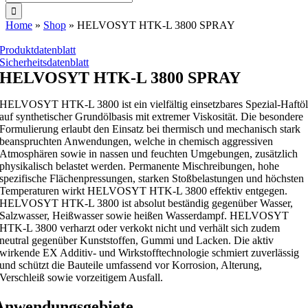
nach:
Home
»
Shop
»
HELVOSYT HTK-L 3800 SPRAY
Produktdatenblatt
Sicherheitsdatenblatt
HELVOSYT HTK-L 3800 SPRAY
HELVOSYT HTK-L 3800 ist ein vielfältig einsetzbares Spezial-Haftö
auf synthetischer Grundölbasis mit extremer Viskosität. Die besondere
Formulierung erlaubt den Einsatz bei thermisch und mechanisch stark
beanspruchten Anwendungen, welche in chemisch aggressiven
Atmosphären sowie in nassen und feuchten Umgebungen, zusätzlich
physikalisch belastet werden. Permanente Mischreibungen, hohe
spezifische Flächenpressungen, starken Stoßbelastungen und höchsten
Temperaturen wirkt HELVOSYT HTK-L 3800 effektiv entgegen.
HELVOSYT HTK-L 3800 ist absolut beständig gegenüber Wasser,
Salzwasser, Heißwasser sowie heißen Wasserdampf. HELVOSYT
HTK-L 3800 verharzt oder verkokt nicht und verhält sich zudem
neutral gegenüber Kunststoffen, Gummi und Lacken. Die aktiv
wirkende EX Additiv- und Wirkstofftechnologie schmiert zuverlässig
und schützt die Bauteile umfassend vor Korrosion, Alterung,
Verschleiß sowie vorzeitigem Ausfall.
Anwendungsgebiete