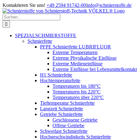
Zum
Kontaktieren Sie uns!
+49 2594 91742-00
|
info@schmierstoffe.de
Inhalt
springen
Suche
nach:
SPEZIALSCHMIERSTOFFE
Schmierfette
PFPE Schmierfette LUBRIFLUOR
Extreme Temperaturen
Extreme Physikalische Einflüsse
Extreme Medieneinflüsse
Extreme Einflüsse bei Lebensmittelkontakt
H1 Schmierfette
Hochtemperaturfette
Temperaturen bis 180°C
Temperaturen bis 220°C
Temperaturen über 220°C
Tieftemperatur Schmierfette
Langzeit Schmierfette
Getriebe Schmierfette
Geschlossene Getriebe
Offene Getriebe
Schwerlast Schmierfette
Hochgeschwindigkeits Schmierfette