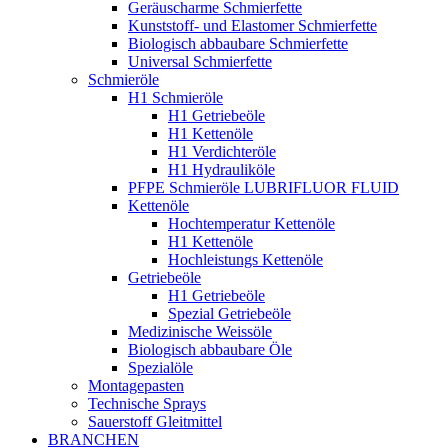
Geräuscharme Schmierfette
Kunststoff- und Elastomer Schmierfette
Biologisch abbaubare Schmierfette
Universal Schmierfette
Schmieröle
H1 Schmieröle
H1 Getriebeöle
H1 Kettenöle
H1 Verdichteröle
H1 Hydrauliköle
PFPE Schmieröle LUBRIFLUOR FLUID
Kettenöle
Hochtemperatur Kettenöle
H1 Kettenöle
Hochleistungs Kettenöle
Getriebeöle
H1 Getriebeöle
Spezial Getriebeöle
Medizinische Weissöle
Biologisch abbaubare Öle
Spezialöle
Montagepasten
Technische Sprays
Sauerstoff Gleitmittel
BRANCHEN