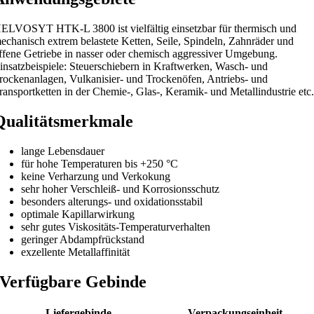
ELVOSYT HTK-L 3800 ist vielfältig einsetzbar für thermisch und
echanisch extrem belastete Ketten, Seile, Spindeln, Zahnräder und
ffene Getriebe in nasser oder chemisch aggressiver Umgebung.
insatzbeispiele: Steuerschiebern in Kraftwerken, Wasch- und
rockenanlagen, Vulkanisier- und Trockenöfen, Antriebs- und
ransportketten in der Chemie-, Glas-, Keramik- und Metallindustrie etc
Qualitätsmerkmale
lange Lebensdauer
für hohe Temperaturen bis +250 °C
keine Verharzung und Verkokung
sehr hoher Verschleiß- und Korrosionsschutz
besonders alterungs- und oxidationsstabil
optimale Kapillarwirkung
sehr gutes Viskositäts-Temperaturverhalten
geringer Abdampfrückstand
exzellente Metallaffinität
Verfügbare Gebinde
Liefergebinde
Verpackungseinheit