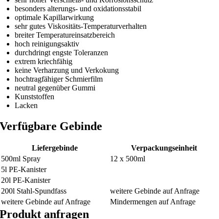
besonders alterungs- und oxidationsstabil
optimale Kapillarwirkung
sehr gutes Viskositäts-Temperaturverhalten
breiter Temperatureinsatzbereich
hoch reinigungsaktiv
durchdringt engste Toleranzen
extrem kriechfähig
keine Verharzung und Verkokung
hochtragfähiger Schmierfilm
neutral gegenüber Gummi
Kunststoffen
Lacken
Verfügbare Gebinde
Liefergebinde
Verpackungseinheit
500ml Spray
12 x 500ml
5l PE-Kanister
20l PE-Kanister
200l Stahl-Spundfass
weitere Gebinde auf Anfrage
weitere Gebinde auf Anfrage
Mindermengen auf Anfrage
Produkt anfragen