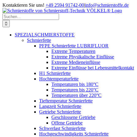
Zum
Kontaktieren Sie uns!
+49 2594 91742-00
|
info@schmierstoffe.de
Inhalt
springen
Suche
nach:
SPEZIALSCHMIERSTOFFE
Schmierfette
PFPE Schmierfette LUBRIFLUOR
Extreme Temperaturen
Extreme Physikalische Einflüsse
Extreme Medieneinflüsse
Extreme Einflüsse bei Lebensmittelkontakt
H1 Schmierfette
Hochtemperaturfette
Temperaturen bis 180°C
Temperaturen bis 220°C
Temperaturen über 220°C
Tieftemperatur Schmierfette
Langzeit Schmierfette
Getriebe Schmierfette
Geschlossene Getriebe
Offene Getriebe
Schwerlast Schmierfette
Hochgeschwindigkeits Schmierfette