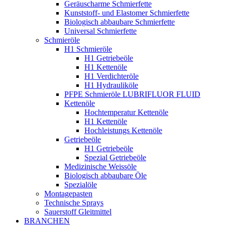
Geräuscharme Schmierfette
Kunststoff- und Elastomer Schmierfette
Biologisch abbaubare Schmierfette
Universal Schmierfette
Schmieröle
H1 Schmieröle
H1 Getriebeöle
H1 Kettenöle
H1 Verdichteröle
H1 Hydrauliköle
PFPE Schmieröle LUBRIFLUOR FLUID
Kettenöle
Hochtemperatur Kettenöle
H1 Kettenöle
Hochleistungs Kettenöle
Getriebeöle
H1 Getriebeöle
Spezial Getriebeöle
Medizinische Weissöle
Biologisch abbaubare Öle
Spezialöle
Montagepasten
Technische Sprays
Sauerstoff Gleitmittel
BRANCHEN