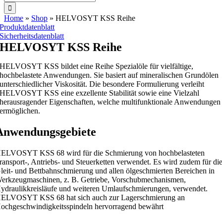
nach:
Home
»
Shop
»
HELVOSYT KSS Reihe
Produktdatenblatt
Sicherheitsdatenblatt
HELVOSYT KSS Reihe
HELVOSYT KSS bildet eine Reihe Spezialöle für vielfältige,
hochbelastete Anwendungen. Sie basiert auf mineralischen Grundölen
unterschiedlicher Viskosität. Die besondere Formulierung verleiht
HELVOSYT KSS eine exzellente Stabilität sowie eine Vielzahl
herausragender Eigenschaften, welche multifunktionale Anwendungen
ermöglichen.
Anwendungsgebiete
ELVOSYT KSS 68 wird für die Schmierung von hochbelasteten
ransport-, Antriebs- und Steuerketten verwendet. Es wird zudem für di
leit- und Bettbahnschmierung und allen ölgeschmierten Bereichen in
erkzeugmaschinen, z. B. Getriebe, Vorschubmechanismen,
ydraulikkreisläufe und weiteren Umlaufschmierungen, verwendet.
ELVOSYT KSS 68 hat sich auch zur Lagerschmierung an
ochgeschwindigkeitsspindeln hervorragend bewährt