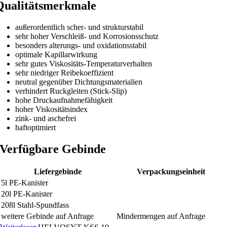
Qualitätsmerkmale
außerordentlich scher- und strukturstabil
sehr hoher Verschleiß- und Korrosionsschutz
besonders alterungs- und oxidationsstabil
optimale Kapillarwirkung
sehr gutes Viskositäts-Temperaturverhalten
sehr niedriger Reibekoeffizient
neutral gegenüber Dichtungsmaterialien
verhindert Ruckgleiten (Stick-Slip)
hohe Druckaufnahmefähigkeit
hoher Viskositätsindex
zink- und aschefrei
haftoptimiert
Verfügbare Gebinde
Liefergebinde
Verpackungseinheit
5l PE-Kanister
20l PE-Kanister
208l Stahl-Spundfass
weitere Gebinde auf Anfrage
Mindermengen auf Anfrage