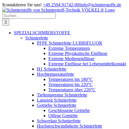
Zum
Kontaktieren Sie uns!
+49 2594 91742-00
|
info@schmierstoffe.de
Inhalt
springen
Suche
nach:
SPEZIALSCHMIERSTOFFE
Schmierfette
PFPE Schmierfette LUBRIFLUOR
Extreme Temperaturen
Extreme Physikalische Einflüsse
Extreme Medieneinflüsse
Extreme Einflüsse bei Lebensmittelkontakt
H1 Schmierfette
Hochtemperaturfette
Temperaturen bis 180°C
Temperaturen bis 220°C
Temperaturen über 220°C
Tieftemperatur Schmierfette
Langzeit Schmierfette
Getriebe Schmierfette
Geschlossene Getriebe
Offene Getriebe
Schwerlast Schmierfette
Hochgeschwindigkeits Schmierfette