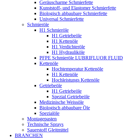
Geräuscharme Schmierfette
Kunststoff- und Elastomer Schmierfette
Biologisch abbaubare Schmierfette
Universal Schmierfette
Schmieröle
H1 Schmieröle
H1 Getriebeöle
H1 Kettenöle
H1 Verdichteröle
H1 Hydrauliköle
PFPE Schmieröle LUBRIFLUOR FLUID
Kettenöle
Hochtemperatur Kettenöle
H1 Kettenöle
Hochleistungs Kettenöle
Getriebeöle
H1 Getriebeöle
Spezial Getriebeöle
Medizinische Weissöle
Biologisch abbaubare Öle
Spezialöle
Montagepasten
Technische Sprays
Sauerstoff Gleitmittel
BRANCHEN