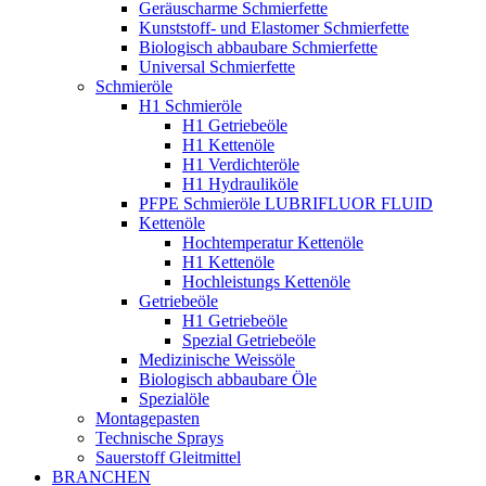
Geräuscharme Schmierfette
Kunststoff- und Elastomer Schmierfette
Biologisch abbaubare Schmierfette
Universal Schmierfette
Schmieröle
H1 Schmieröle
H1 Getriebeöle
H1 Kettenöle
H1 Verdichteröle
H1 Hydrauliköle
PFPE Schmieröle LUBRIFLUOR FLUID
Kettenöle
Hochtemperatur Kettenöle
H1 Kettenöle
Hochleistungs Kettenöle
Getriebeöle
H1 Getriebeöle
Spezial Getriebeöle
Medizinische Weissöle
Biologisch abbaubare Öle
Spezialöle
Montagepasten
Technische Sprays
Sauerstoff Gleitmittel
BRANCHEN