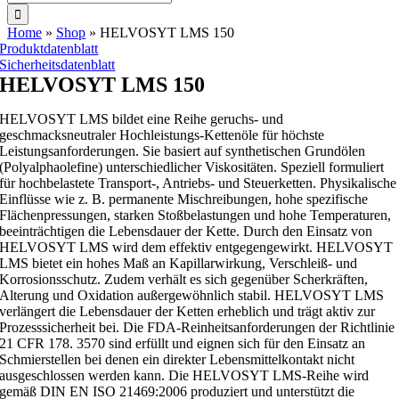
nach:
Home
»
Shop
»
HELVOSYT LMS 150
Produktdatenblatt
Sicherheitsdatenblatt
HELVOSYT LMS 150
HELVOSYT LMS bildet eine Reihe geruchs- und
geschmacksneutraler Hochleistungs-Kettenöle für höchste
Leistungsanforderungen. Sie basiert auf synthetischen Grundölen
(Polyalphaolefine) unterschiedlicher Viskositäten. Speziell formuliert
für hochbelastete Transport-, Antriebs- und Steuerketten. Physikalische
Einflüsse wie z. B. permanente Mischreibungen, hohe spezifische
Flächenpressungen, starken Stoßbelastungen und hohe Temperaturen,
beeinträchtigen die Lebensdauer der Kette. Durch den Einsatz von
HELVOSYT LMS wird dem effektiv entgegengewirkt. HELVOSYT
LMS bietet ein hohes Maß an Kapillarwirkung, Verschleiß- und
Korrosionsschutz. Zudem verhält es sich gegenüber Scherkräften,
Alterung und Oxidation außergewöhnlich stabil. HELVOSYT LMS
verlängert die Lebensdauer der Ketten erheblich und trägt aktiv zur
Prozesssicherheit bei. Die FDA-Reinheitsanforderungen der Richtlinie
21 CFR 178. 3570 sind erfüllt und eignen sich für den Einsatz an
Schmierstellen bei denen ein direkter Lebensmittelkontakt nicht
ausgeschlossen werden kann. Die HELVOSYT LMS-Reihe wird
gemäß DIN EN ISO 21469:2006 produziert und unterstützt die