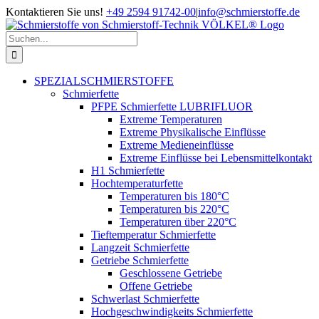
Zum
Kontaktieren Sie uns!
+49 2594 91742-00
|
info@schmierstoffe.de
Inhalt
springen
Suche
nach:
SPEZIALSCHMIERSTOFFE
Schmierfette
PFPE Schmierfette LUBRIFLUOR
Extreme Temperaturen
Extreme Physikalische Einflüsse
Extreme Medieneinflüsse
Extreme Einflüsse bei Lebensmittelkontakt
H1 Schmierfette
Hochtemperaturfette
Temperaturen bis 180°C
Temperaturen bis 220°C
Temperaturen über 220°C
Tieftemperatur Schmierfette
Langzeit Schmierfette
Getriebe Schmierfette
Geschlossene Getriebe
Offene Getriebe
Schwerlast Schmierfette
Hochgeschwindigkeits Schmierfette