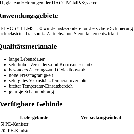
Hygieneanforderungen der HACCP/GMP-Systeme.
Anwendungsgebiete
ELVOSYT LMS 150 wurde insbesondere für die sichere Schmierung
ochbelasteter Transport-, Antriebs- und Steuerketten entwickelt.
Qualitätsmerkmale
lange Lebensdauer
sehr hoher Verschleiß-und Korrosionsschutz
besonders Alterungs-und Oxidationsstabil
hohe Fresstragfähigkeit
sehr gutes Viskositäts-Temperaturverhalten
breiter Temperatur-Einsatzbereich
geringe Schaumbildung
Verfügbare Gebinde
Liefergebinde
Verpackungseinheit
5l PE-Kanister
20l PE-Kanister