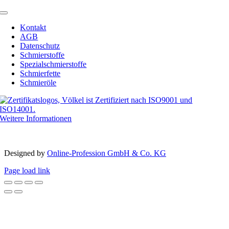
Toggle
Navigation
Kontakt
AGB
Datenschutz
Schmierstoffe
Spezialschmierstoffe
Schmierfette
Schmieröle
Weitere Informationen
Copyright 2012 – 2023 | Völkel® | Alle Rechte vorbehalten
Designed by­
Online-Profession GmbH & Co. KG
Page load link
Nach
oben