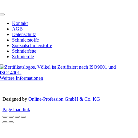
Email:
info@schmierstoffe.de
Toggle
Navigation
Kontakt
AGB
Datenschutz
Schmierstoffe
Spezialschmierstoffe
Schmierfette
Schmieröle
Weitere Informationen
Copyright 2012 – 2023 | Völkel® | Alle Rechte vorbehalten
Designed by­
Online-Profession GmbH & Co. KG
Page load link
Nach
oben