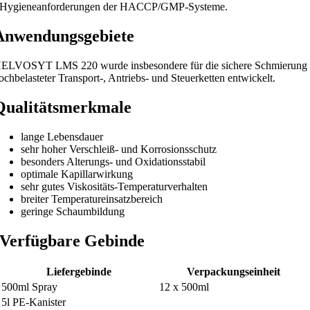
Hygieneanforderungen der HACCP/GMP-Systeme.
Anwendungsgebiete
ELVOSYT LMS 220 wurde insbesondere für die sichere Schmierung
ochbelasteter Transport-, Antriebs- und Steuerketten entwickelt.
Qualitätsmerkmale
lange Lebensdauer
sehr hoher Verschleiß- und Korrosionsschutz
besonders Alterungs- und Oxidationsstabil
optimale Kapillarwirkung
sehr gutes Viskositäts-Temperaturverhalten
breiter Temperatureinsatzbereich
geringe Schaumbildung
Verfügbare Gebinde
Liefergebinde
Verpackungseinheit
500ml Spray
12 x 500ml
5l PE-Kanister