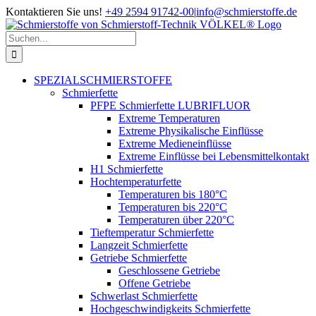
Zum
Kontaktieren Sie uns!
+49 2594 91742-00
|
info@schmierstoffe.de
Inhalt
springen
Suche
nach:
SPEZIALSCHMIERSTOFFE
Schmierfette
PFPE Schmierfette LUBRIFLUOR
Extreme Temperaturen
Extreme Physikalische Einflüsse
Extreme Medieneinflüsse
Extreme Einflüsse bei Lebensmittelkontakt
H1 Schmierfette
Hochtemperaturfette
Temperaturen bis 180°C
Temperaturen bis 220°C
Temperaturen über 220°C
Tieftemperatur Schmierfette
Langzeit Schmierfette
Getriebe Schmierfette
Geschlossene Getriebe
Offene Getriebe
Schwerlast Schmierfette
Hochgeschwindigkeits Schmierfette