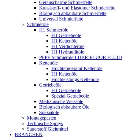
Geräuscharme Schmierfette
Kunststoff- und Elastomer Schmierfette
Biologisch abbaubare Schmierfette
Universal Schmierfette
Schmieröle
H1 Schmieröle
H1 Getriebeöle
H1 Kettenöle
H1 Verdichteröle
H1 Hydrauliköle
PFPE Schmieröle LUBRIFLUOR FLUID
Kettenöle
Hochtemperatur Kettenöle
H1 Kettenöle
Hochleistungs Kettenöle
Getriebeöle
H1 Getriebeöle
Spezial Getriebeöle
Medizinische Weissöle
Biologisch abbaubare Öle
Spezialöle
Montagepasten
Technische Sprays
Sauerstoff Gleitmittel
BRANCHEN