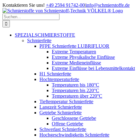
Zum
Kontaktieren Sie uns!
+49 2594 91742-00
|
info@schmierstoffe.de
Inhalt
springen
Suche
nach:
SPEZIALSCHMIERSTOFFE
Schmierfette
PFPE Schmierfette LUBRIFLUOR
Extreme Temperaturen
Extreme Physikalische Einflüsse
Extreme Medieneinflüsse
Extreme Einflüsse bei Lebensmittelkontakt
H1 Schmierfette
Hochtemperaturfette
Temperaturen bis 180°C
Temperaturen bis 220°C
Temperaturen über 220°C
Tieftemperatur Schmierfette
Langzeit Schmierfette
Getriebe Schmierfette
Geschlossene Getriebe
Offene Getriebe
Schwerlast Schmierfette
Hochgeschwindigkeits Schmierfette