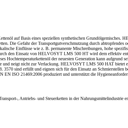
tenöl auf Basis eines speziellen synthetischen Grundölgemisches.
tten. Die Gefahr der Transportgutverschmutzung durch abtropfendes od
kalische Einflüsse wie z. B. permanente Mischreibungen, hohe spezifi
te. Durch den Einsatz von HELVOSYT LMS 500 HT wird dem effektiv
ieses Hochtemperaturkettenöl der neuesten Generation kann aufgrund sei
nde und neigt nicht zur Verlackung. HELVOSYT LMS 500 HAT bietet ei
570 sind erfüllt und eignen sich für den Einsatz an Schmierstellen be
EN ISO 21469:2006 produziert und unterstützt die Hygieneanfor
port-, Antriebs- und Steuerketten in der Nahrungsmittelindustrie e