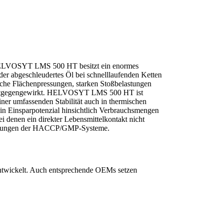
 HELVOSYT LMS 500 HT besitzt ein enormes
er abgeschleudertes Öl bei schnelllaufenden Ketten
sche Flächenpressungen, starken Stoßbelastungen
 entgegengewirkt. HELVOSYT LMS 500 HT ist
ner umfassenden Stabilität auch in thermischen
n Einsparpotenzial hinsichtlich Verbrauchsmengen
i denen ein direkter Lebensmittelkontakt nicht
derungen der HACCP/GMP-Systeme.
ntwickelt. Auch entsprechende OEMs setzen