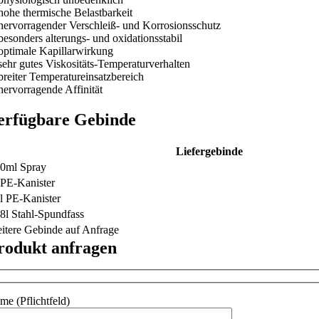
hohe thermische Belastbarkeit
hervorragender Verschleiß- und Korrosionsschutz
besonders alterungs- und oxidationsstabil
optimale Kapillarwirkung
sehr gutes Viskositäts-Temperaturverhalten
breiter Temperatureinsatzbereich
hervorragende Affinität
erfügbare Gebinde
Liefergebinde
0ml Spray
 PE-Kanister
l PE-Kanister
8l Stahl-Spundfass
itere Gebinde auf Anfrage
rodukt anfragen
me (Pflichtfeld)