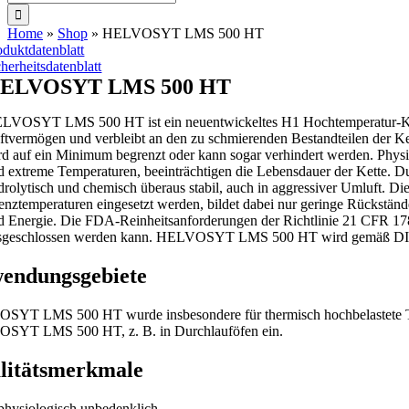
nach:
Home
»
Shop
»
HELVOSYT LMS 500 HT
oduktdatenblatt
cherheitsdatenblatt
ELVOSYT LMS 500 HT
LVOSYT LMS 500 HT ist ein neuentwickeltes H1 Hochtemperatur-Ket
ftvermögen und verbleibt an den zu schmierenden Bestandteilen der Ke
rd auf ein Minimum begrenzt oder kann sogar verhindert werden. Physi
d extreme Temperaturen, beeinträchtigen die Lebensdauer der Ket
drolytisch und chemisch überaus stabil, auch in aggressiver Umluft. D
enztemperaturen eingesetzt werden, bildet dabei nur geringe Rückstä
d Energie. Die FDA-Reinheitsanforderungen der Richtlinie 21 CFR 178. 3
sgeschlossen werden kann. HELVOSYT LMS 500 HT wird gemäß DIN 
endungsgebiete
YT LMS 500 HT wurde insbesondere für thermisch hochbelastete Trans
SYT LMS 500 HT, z. B. in Durchlauföfen ein.
litätsmerkmale
physiologisch unbedenklich