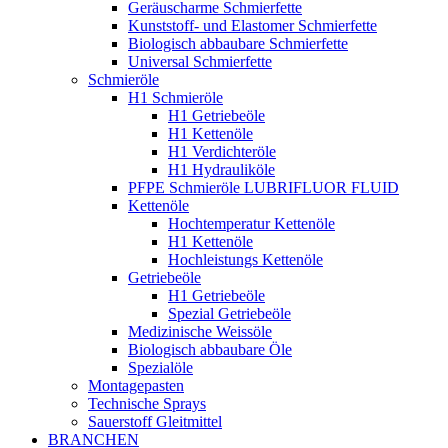
Geräuscharme Schmierfette
Kunststoff- und Elastomer Schmierfette
Biologisch abbaubare Schmierfette
Universal Schmierfette
Schmieröle
H1 Schmieröle
H1 Getriebeöle
H1 Kettenöle
H1 Verdichteröle
H1 Hydrauliköle
PFPE Schmieröle LUBRIFLUOR FLUID
Kettenöle
Hochtemperatur Kettenöle
H1 Kettenöle
Hochleistungs Kettenöle
Getriebeöle
H1 Getriebeöle
Spezial Getriebeöle
Medizinische Weissöle
Biologisch abbaubare Öle
Spezialöle
Montagepasten
Technische Sprays
Sauerstoff Gleitmittel
BRANCHEN