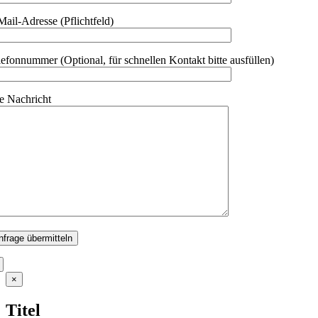
Mail-Adresse (Pflichtfeld)
lefonnummer (Optional, für schnellen Kontakt bitte ausfüllen)
re Nachricht
Close
×
product
quick
Titel
view