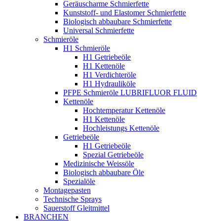
Geräuscharme Schmierfette
Kunststoff- und Elastomer Schmierfette
Biologisch abbaubare Schmierfette
Universal Schmierfette
Schmieröle
H1 Schmieröle
H1 Getriebeöle
H1 Kettenöle
H1 Verdichteröle
H1 Hydrauliköle
PFPE Schmieröle LUBRIFLUOR FLUID
Kettenöle
Hochtemperatur Kettenöle
H1 Kettenöle
Hochleistungs Kettenöle
Getriebeöle
H1 Getriebeöle
Spezial Getriebeöle
Medizinische Weissöle
Biologisch abbaubare Öle
Spezialöle
Montagepasten
Technische Sprays
Sauerstoff Gleitmittel
BRANCHEN