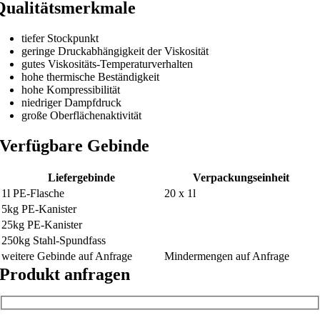
Qualitätsmerkmale
tiefer Stockpunkt
geringe Druckabhängigkeit der Viskosität
gutes Viskositäts-Temperaturverhalten
hohe thermische Beständigkeit
hohe Kompressibilität
niedriger Dampfdruck
große Oberflächenaktivität
Verfügbare Gebinde
Liefergebinde
Verpackungseinheit
1l PE-Flasche
20 x 1l
5kg PE-Kanister
25kg PE-Kanister
250kg Stahl-Spundfass
weitere Gebinde auf Anfrage
Mindermengen auf Anfrage
Produkt anfragen