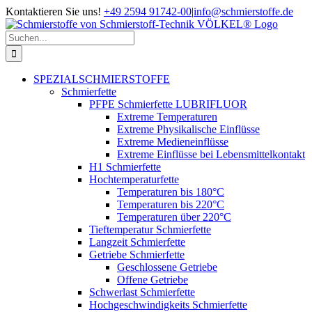
Zum
Kontaktieren Sie uns!
+49 2594 91742-00
|
info@schmierstoffe.de
Inhalt
springen
Suche
nach:
SPEZIALSCHMIERSTOFFE
Schmierfette
PFPE Schmierfette LUBRIFLUOR
Extreme Temperaturen
Extreme Physikalische Einflüsse
Extreme Medieneinflüsse
Extreme Einflüsse bei Lebensmittelkontakt
H1 Schmierfette
Hochtemperaturfette
Temperaturen bis 180°C
Temperaturen bis 220°C
Temperaturen über 220°C
Tieftemperatur Schmierfette
Langzeit Schmierfette
Getriebe Schmierfette
Geschlossene Getriebe
Offene Getriebe
Schwerlast Schmierfette
Hochgeschwindigkeits Schmierfette