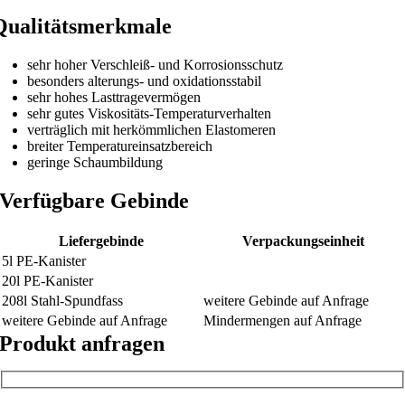
Qualitätsmerkmale
sehr hoher Verschleiß- und Korrosionsschutz
besonders alterungs- und oxidationsstabil
sehr hohes Lasttragevermögen
sehr gutes Viskositäts-Temperaturverhalten
verträglich mit herkömmlichen Elastomeren
breiter Temperatureinsatzbereich
geringe Schaumbildung
Verfügbare Gebinde
Liefergebinde
Verpackungseinheit
5l PE-Kanister
20l PE-Kanister
208l Stahl-Spundfass
weitere Gebinde auf Anfrage
weitere Gebinde auf Anfrage
Mindermengen auf Anfrage
Produkt anfragen