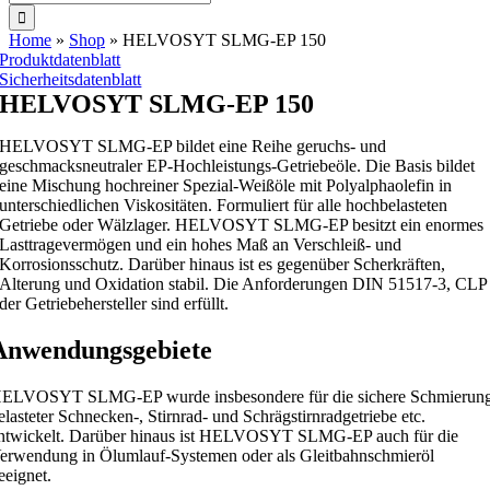
nach:
Home
»
Shop
»
HELVOSYT SLMG-EP 150
Produktdatenblatt
Sicherheitsdatenblatt
HELVOSYT SLMG-EP 150
HELVOSYT SLMG-EP bildet eine Reihe geruchs- und
geschmacksneutraler EP-Hochleistungs-Getriebeöle. Die Basis bildet
eine Mischung hochreiner Spezial-Weißöle mit Polyalphaolefin in
unterschiedlichen Viskositäten. Formuliert für alle hochbelasteten
Getriebe oder Wälzlager. HELVOSYT SLMG-EP besitzt ein enormes
Lasttragevermögen und ein hohes Maß an Verschleiß- und
Korrosionsschutz. Darüber hinaus ist es gegenüber Scherkräften,
Alterung und Oxidation stabil. Die Anforderungen DIN 51517-3, CLP
der Getriebehersteller sind erfüllt.
Anwendungsgebiete
ELVOSYT SLMG-EP wurde insbesondere für die sichere Schmierun
elasteter Schnecken-, Stirnrad- und Schrägstirnradgetriebe etc.
ntwickelt. Darüber hinaus ist HELVOSYT SLMG-EP auch für die
erwendung in Ölumlauf-Systemen oder als Gleitbahnschmieröl
eeignet.