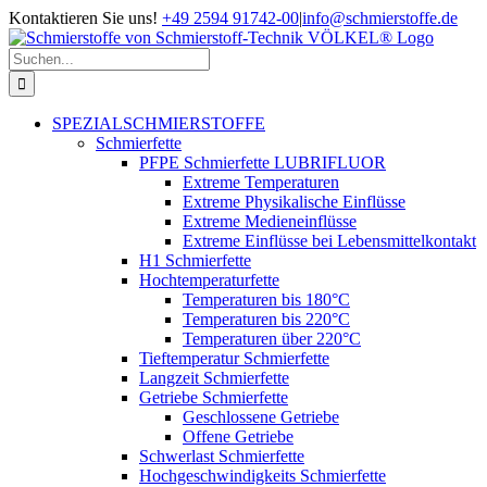
Zum
Kontaktieren Sie uns!
+49 2594 91742-00
|
info@schmierstoffe.de
Inhalt
springen
Suche
nach:
SPEZIALSCHMIERSTOFFE
Schmierfette
PFPE Schmierfette LUBRIFLUOR
Extreme Temperaturen
Extreme Physikalische Einflüsse
Extreme Medieneinflüsse
Extreme Einflüsse bei Lebensmittelkontakt
H1 Schmierfette
Hochtemperaturfette
Temperaturen bis 180°C
Temperaturen bis 220°C
Temperaturen über 220°C
Tieftemperatur Schmierfette
Langzeit Schmierfette
Getriebe Schmierfette
Geschlossene Getriebe
Offene Getriebe
Schwerlast Schmierfette
Hochgeschwindigkeits Schmierfette