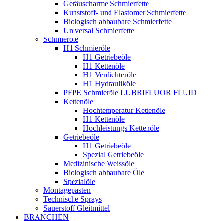
Geräuscharme Schmierfette
Kunststoff- und Elastomer Schmierfette
Biologisch abbaubare Schmierfette
Universal Schmierfette
Schmieröle
H1 Schmieröle
H1 Getriebeöle
H1 Kettenöle
H1 Verdichteröle
H1 Hydrauliköle
PFPE Schmieröle LUBRIFLUOR FLUID
Kettenöle
Hochtemperatur Kettenöle
H1 Kettenöle
Hochleistungs Kettenöle
Getriebeöle
H1 Getriebeöle
Spezial Getriebeöle
Medizinische Weissöle
Biologisch abbaubare Öle
Spezialöle
Montagepasten
Technische Sprays
Sauerstoff Gleitmittel
BRANCHEN