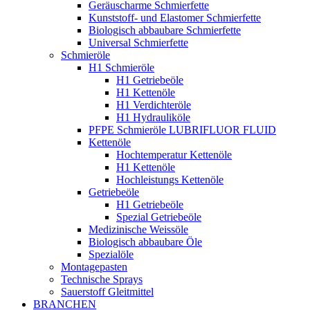
Geräuscharme Schmierfette
Kunststoff- und Elastomer Schmierfette
Biologisch abbaubare Schmierfette
Universal Schmierfette
Schmieröle
H1 Schmieröle
H1 Getriebeöle
H1 Kettenöle
H1 Verdichteröle
H1 Hydrauliköle
PFPE Schmieröle LUBRIFLUOR FLUID
Kettenöle
Hochtemperatur Kettenöle
H1 Kettenöle
Hochleistungs Kettenöle
Getriebeöle
H1 Getriebeöle
Spezial Getriebeöle
Medizinische Weissöle
Biologisch abbaubare Öle
Spezialöle
Montagepasten
Technische Sprays
Sauerstoff Gleitmittel
BRANCHEN