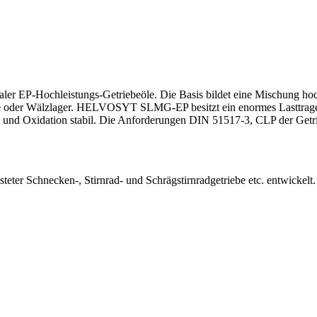
EP-Hochleistungs-Getriebeöle. Die Basis bildet eine Mischung hochr
triebe oder Wälzlager. HELVOSYT SLMG-EP besitzt ein enormes Lasttra
 und Oxidation stabil. Die Anforderungen DIN 51517-3, CLP der Getrieb
er Schnecken-, Stirnrad- und Schrägstirnradgetriebe etc. entwicke