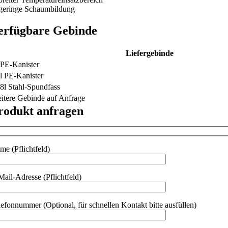
geringe Schaumbildung
erfügbare Gebinde
Liefergebinde
 PE-Kanister
l PE-Kanister
8l Stahl-Spundfass
itere Gebinde auf Anfrage
rodukt anfragen
me (Pflichtfeld)
Mail-Adresse (Pflichtfeld)
lefonnummer (Optional, für schnellen Kontakt bitte ausfüllen)