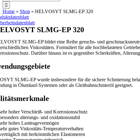
nach:
Home
»
Shop
»
HELVOSYT SLMG-EP 320
oduktdatenblatt
cherheitsdatenblatt
ELVOSYT SLMG-EP 320
LVOSYT SLMG-EP bildet eine Reihe geruchs- und geschmacksneutraler 
terschiedlichen Viskositäten. Formuliert für alle hochbelasteten Ge
rrosionsschutz. Darüber hinaus ist es gegenüber Scherkräften, Alterung
endungsgebiete
YT SLMG-EP wurde insbesondere für die sichere Schmierung belastet
dung in Ölumlauf-Systemen oder als Gleitbahnschmieröl geeignet.
litätsmerkmale
sehr hoher Verschleiß- und Korrosionsschutz
besonders alterungs- und oxidationsstabil
sehr hohes Lasttragevermögen
sehr gutes Viskositäts-Temperaturverhalten
verträglich mit herkömmlichen Elastomeren
breiter Temperatureinsatzbereich