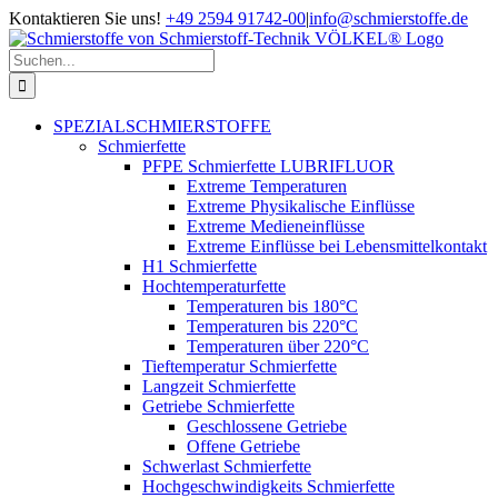
Zum
Kontaktieren Sie uns!
+49 2594 91742-00
|
info@schmierstoffe.de
Inhalt
springen
Suche
nach:
SPEZIALSCHMIERSTOFFE
Schmierfette
PFPE Schmierfette LUBRIFLUOR
Extreme Temperaturen
Extreme Physikalische Einflüsse
Extreme Medieneinflüsse
Extreme Einflüsse bei Lebensmittelkontakt
H1 Schmierfette
Hochtemperaturfette
Temperaturen bis 180°C
Temperaturen bis 220°C
Temperaturen über 220°C
Tieftemperatur Schmierfette
Langzeit Schmierfette
Getriebe Schmierfette
Geschlossene Getriebe
Offene Getriebe
Schwerlast Schmierfette
Hochgeschwindigkeits Schmierfette