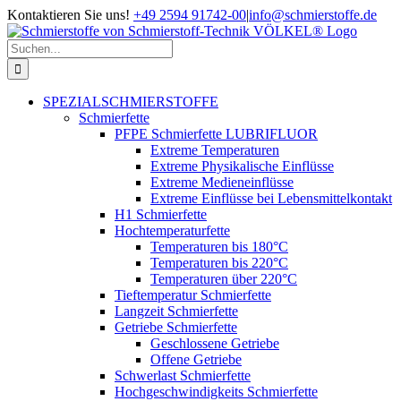
Zum
Kontaktieren Sie uns!
+49 2594 91742-00
|
info@schmierstoffe.de
Inhalt
springen
Suche
nach:
SPEZIALSCHMIERSTOFFE
Schmierfette
PFPE Schmierfette LUBRIFLUOR
Extreme Temperaturen
Extreme Physikalische Einflüsse
Extreme Medieneinflüsse
Extreme Einflüsse bei Lebensmittelkontakt
H1 Schmierfette
Hochtemperaturfette
Temperaturen bis 180°C
Temperaturen bis 220°C
Temperaturen über 220°C
Tieftemperatur Schmierfette
Langzeit Schmierfette
Getriebe Schmierfette
Geschlossene Getriebe
Offene Getriebe
Schwerlast Schmierfette
Hochgeschwindigkeits Schmierfette