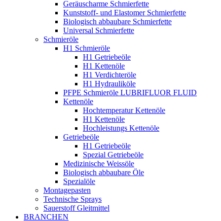
Geräuscharme Schmierfette
Kunststoff- und Elastomer Schmierfette
Biologisch abbaubare Schmierfette
Universal Schmierfette
Schmieröle
H1 Schmieröle
H1 Getriebeöle
H1 Kettenöle
H1 Verdichteröle
H1 Hydrauliköle
PFPE Schmieröle LUBRIFLUOR FLUID
Kettenöle
Hochtemperatur Kettenöle
H1 Kettenöle
Hochleistungs Kettenöle
Getriebeöle
H1 Getriebeöle
Spezial Getriebeöle
Medizinische Weissöle
Biologisch abbaubare Öle
Spezialöle
Montagepasten
Technische Sprays
Sauerstoff Gleitmittel
BRANCHEN