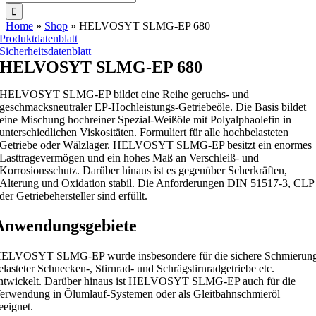
nach:
Home
»
Shop
»
HELVOSYT SLMG-EP 680
Produktdatenblatt
Sicherheitsdatenblatt
HELVOSYT SLMG-EP 680
HELVOSYT SLMG-EP bildet eine Reihe geruchs- und
geschmacksneutraler EP-Hochleistungs-Getriebeöle. Die Basis bildet
eine Mischung hochreiner Spezial-Weißöle mit Polyalphaolefin in
unterschiedlichen Viskositäten. Formuliert für alle hochbelasteten
Getriebe oder Wälzlager. HELVOSYT SLMG-EP besitzt ein enormes
Lasttragevermögen und ein hohes Maß an Verschleiß- und
Korrosionsschutz. Darüber hinaus ist es gegenüber Scherkräften,
Alterung und Oxidation stabil. Die Anforderungen DIN 51517-3, CLP
der Getriebehersteller sind erfüllt.
Anwendungsgebiete
ELVOSYT SLMG-EP wurde insbesondere für die sichere Schmierun
elasteter Schnecken-, Stirnrad- und Schrägstirnradgetriebe etc.
ntwickelt. Darüber hinaus ist HELVOSYT SLMG-EP auch für die
erwendung in Ölumlauf-Systemen oder als Gleitbahnschmieröl
eeignet.