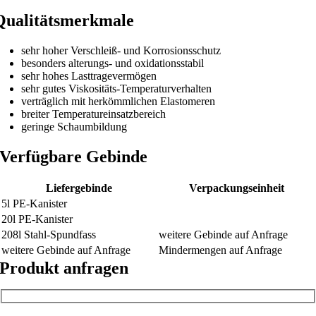
Qualitätsmerkmale
sehr hoher Verschleiß- und Korrosionsschutz
besonders alterungs- und oxidationsstabil
sehr hohes Lasttragevermögen
sehr gutes Viskositäts-Temperaturverhalten
verträglich mit herkömmlichen Elastomeren
breiter Temperatureinsatzbereich
geringe Schaumbildung
Verfügbare Gebinde
Liefergebinde
Verpackungseinheit
5l PE-Kanister
20l PE-Kanister
208l Stahl-Spundfass
weitere Gebinde auf Anfrage
weitere Gebinde auf Anfrage
Mindermengen auf Anfrage
Produkt anfragen