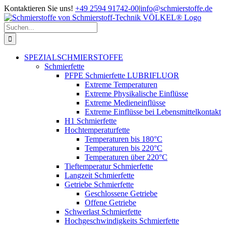
Zum
Kontaktieren Sie uns!
+49 2594 91742-00
|
info@schmierstoffe.de
Inhalt
springen
Suche
nach:
SPEZIALSCHMIERSTOFFE
Schmierfette
PFPE Schmierfette LUBRIFLUOR
Extreme Temperaturen
Extreme Physikalische Einflüsse
Extreme Medieneinflüsse
Extreme Einflüsse bei Lebensmittelkontakt
H1 Schmierfette
Hochtemperaturfette
Temperaturen bis 180°C
Temperaturen bis 220°C
Temperaturen über 220°C
Tieftemperatur Schmierfette
Langzeit Schmierfette
Getriebe Schmierfette
Geschlossene Getriebe
Offene Getriebe
Schwerlast Schmierfette
Hochgeschwindigkeits Schmierfette