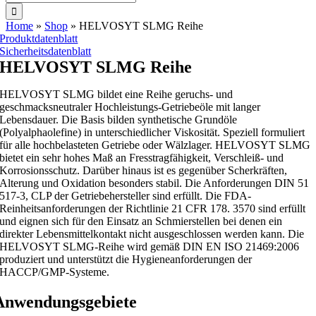
nach:
Home
»
Shop
»
HELVOSYT SLMG Reihe
Produktdatenblatt
Sicherheitsdatenblatt
HELVOSYT SLMG Reihe
HELVOSYT SLMG bildet eine Reihe geruchs- und
geschmacksneutraler Hochleistungs-Getriebeöle mit langer
Lebensdauer. Die Basis bilden synthetische Grundöle
(Polyalphaolefine) in unterschiedlicher Viskosität. Speziell formuliert
für alle hochbelasteten Getriebe oder Wälzlager. HELVOSYT SLMG
bietet ein sehr hohes Maß an Fresstragfähigkeit, Verschleiß- und
Korrosionsschutz. Darüber hinaus ist es gegenüber Scherkräften,
Alterung und Oxidation besonders stabil. Die Anforderungen DIN 51
517-3, CLP der Getriebehersteller sind erfüllt. Die FDA-
Reinheitsanforderungen der Richtlinie 21 CFR 178. 3570 sind erfüllt
und eignen sich für den Einsatz an Schmierstellen bei denen ein
direkter Lebensmittelkontakt nicht ausgeschlossen werden kann. Die
HELVOSYT SLMG-Reihe wird gemäß DIN EN ISO 21469:2006
produziert und unterstützt die Hygieneanforderungen der
HACCP/GMP-Systeme.
Anwendungsgebiete