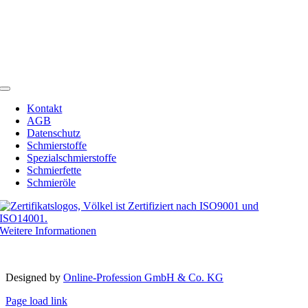
48249 Dülmen
Germany
Telefon:
+49 (0) 2594 91742-00
Telefax: +49 (0) 2594 91742-20
Email:
info@schmierstoffe.de
Toggle
Navigation
Kontakt
AGB
Datenschutz
Schmierstoffe
Spezialschmierstoffe
Schmierfette
Schmieröle
Weitere Informationen
Copyright 2012 – 2023 | Völkel® | Alle Rechte vorbehalten
Designed by­
Online-Profession GmbH & Co. KG
Page load link