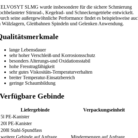
ELVOSYT SLMG wurde insbesondere für die sichere Schmierung
ochbelasteter Stirnrad-, Kegelrad- und Schneckengetriebe entwickelt.
urch seine außergewöhnliche Performance findet es beispielsweise au
n Wälzlagern, Gleitbahnen Spindeln und Gelenken Anwendung.
Qualitätsmerkmale
lange Lebensdauer
sehr hoher Verschleiß-und Korrosionsschutz
besonders Alterungs-und Oxidationsstabil
hohe Fresstragfähigkeit
sehr gutes Viskositäts-Temperaturverhalten
breiter Temperatur-Einsatzbereich
geringe Schaumbildung
Verfügbare Gebinde
Liefergebinde
Verpackungseinheit
5l PE-Kanister
20l PE-Kanister
208l Stahl-Spundfass
weitere Gebinde auf Anfrage
Mindermengen auf Anfrage