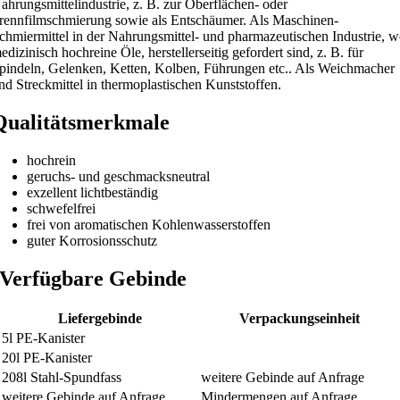
ahrungsmittelindustrie, z. B. zur Oberflächen- oder
rennfilmschmierung sowie als Entschäumer. Als Maschinen-
chmiermittel in der Nahrungsmittel- und pharmazeutischen Industrie, 
edizinisch hochreine Öle, herstellerseitig gefordert sind, z. B. für
pindeln, Gelenken, Ketten, Kolben, Führungen etc.. Als Weichmacher
nd Streckmittel in thermoplastischen Kunststoffen.
Qualitätsmerkmale
hochrein
geruchs- und geschmacksneutral
exzellent lichtbeständig
schwefelfrei
frei von aromatischen Kohlenwasserstoffen
guter Korrosionsschutz
Verfügbare Gebinde
Liefergebinde
Verpackungseinheit
5l PE-Kanister
20l PE-Kanister
208l Stahl-Spundfass
weitere Gebinde auf Anfrage
weitere Gebinde auf Anfrage
Mindermengen auf Anfrage