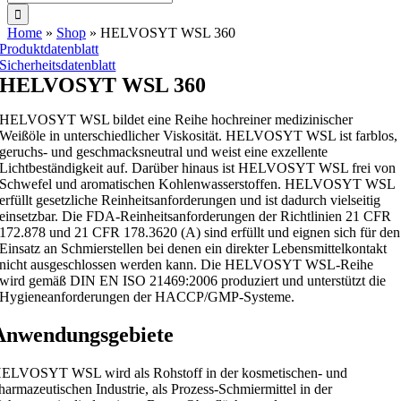
nach:
Home
»
Shop
»
HELVOSYT WSL 360
Produktdatenblatt
Sicherheitsdatenblatt
HELVOSYT WSL 360
HELVOSYT WSL bildet eine Reihe hochreiner medizinischer
Weißöle in unterschiedlicher Viskosität. HELVOSYT WSL ist farblos,
geruchs- und geschmacksneutral und weist eine exzellente
Lichtbeständigkeit auf. Darüber hinaus ist HELVOSYT WSL frei von
Schwefel und aromatischen Kohlenwasserstoffen. HELVOSYT WSL
erfüllt gesetzliche Reinheitsanforderungen und ist dadurch vielseitig
einsetzbar. Die FDA-Reinheitsanforderungen der Richtlinien 21 CFR
172.878 und 21 CFR 178.3620 (A) sind erfüllt und eignen sich für den
Einsatz an Schmierstellen bei denen ein direkter Lebensmittelkontakt
nicht ausgeschlossen werden kann. Die HELVOSYT WSL-Reihe
wird gemäß DIN EN ISO 21469:2006 produziert und unterstützt die
Hygieneanforderungen der HACCP/GMP-Systeme.
Anwendungsgebiete
ELVOSYT WSL wird als Rohstoff in der kosmetischen- und
harmazeutischen Industrie, als Prozess-Schmiermittel in der