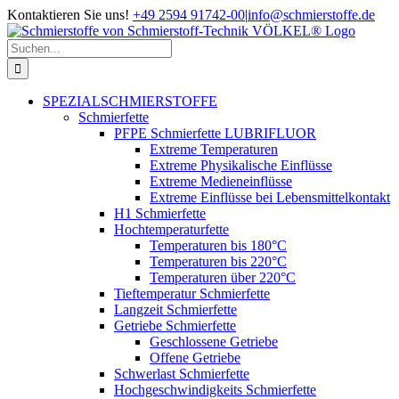
Zum
Kontaktieren Sie uns!
+49 2594 91742-00
|
info@schmierstoffe.de
Inhalt
springen
Suche
nach:
SPEZIALSCHMIERSTOFFE
Schmierfette
PFPE Schmierfette LUBRIFLUOR
Extreme Temperaturen
Extreme Physikalische Einflüsse
Extreme Medieneinflüsse
Extreme Einflüsse bei Lebensmittelkontakt
H1 Schmierfette
Hochtemperaturfette
Temperaturen bis 180°C
Temperaturen bis 220°C
Temperaturen über 220°C
Tieftemperatur Schmierfette
Langzeit Schmierfette
Getriebe Schmierfette
Geschlossene Getriebe
Offene Getriebe
Schwerlast Schmierfette
Hochgeschwindigkeits Schmierfette