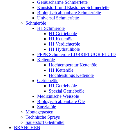
Geräuscharme Schmierfette
Kunststoff- und Elastomer Schmierfette
Biologisch abbaubare Schmierfette
Universal Schmierfette
Schmieröle
H1 Schmieröle
H1 Getriebeöle
H1 Kettenöle
H1 Verdichteröle
H1 Hydrauliköle
PFPE Schmieröle LUBRIFLUOR FLUID
Kettenöle
Hochtemperatur Kettenöle
H1 Kettenöle
Hochleistungs Kettenöle
Getriebeöle
H1 Getriebeöle
Spezial Getriebeöle
Medizinische Weissöle
Biologisch abbaubare Öle
Spezialöle
Montagepasten
Technische Sprays
Sauerstoff Gleitmittel
BRANCHEN