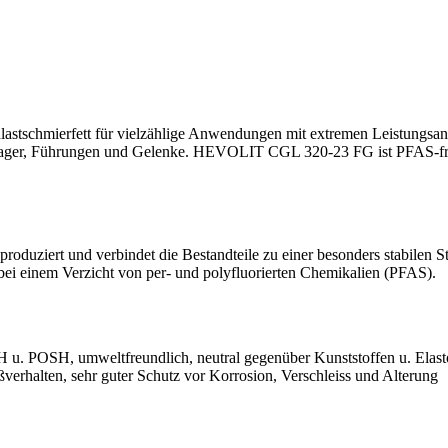
tschmierfett für vielzählige Anwendungen mit extremen Leistungsanfo
itlager, Führungen und Gelenke. HEVOLIT CGL 320-23 FG ist PFAS-fre
iert und verbindet die Bestandteile zu einer besonders stabilen Stru
 bei einem Verzicht von per- und polyfluorierten Chemikalien (PFAS).
. POSH, umweltfreundlich, neutral gegenüber Kunststoffen u. Elast
erhalten, sehr guter Schutz vor Korrosion, Verschleiss und Alterung