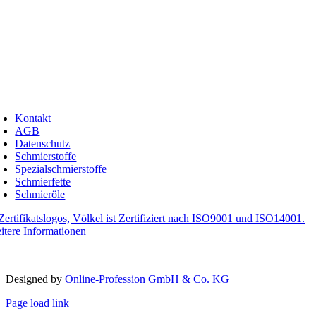
249 Dülmen
rmany
lefon:
+49 (0) 2594 91742-00
lefax: +49 (0) 2594 91742-20
ail:
info@schmierstoffe.de
oggle
avigation
Kontakt
AGB
Datenschutz
Schmierstoffe
Spezialschmierstoffe
Schmierfette
Schmieröle
itere Informationen
pyright 2012 – 2023 | Völkel® | Alle Rechte vorbehalten
Designed by­
Online-Profession GmbH & Co. KG
Page load link