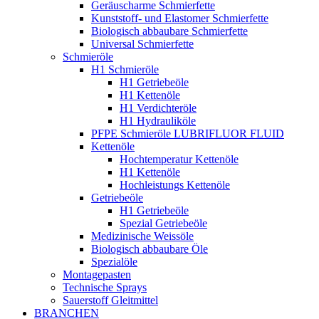
Geräuscharme Schmierfette
Kunststoff- und Elastomer Schmierfette
Biologisch abbaubare Schmierfette
Universal Schmierfette
Schmieröle
H1 Schmieröle
H1 Getriebeöle
H1 Kettenöle
H1 Verdichteröle
H1 Hydrauliköle
PFPE Schmieröle LUBRIFLUOR FLUID
Kettenöle
Hochtemperatur Kettenöle
H1 Kettenöle
Hochleistungs Kettenöle
Getriebeöle
H1 Getriebeöle
Spezial Getriebeöle
Medizinische Weissöle
Biologisch abbaubare Öle
Spezialöle
Montagepasten
Technische Sprays
Sauerstoff Gleitmittel
BRANCHEN