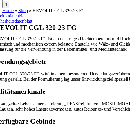
nach:
Home
»
Shop
»
HEVOLIT CGL 320-23 FG
oduktdatenblatt
cherheitsdatenblatt
EVOLIT CGL 320-23 FG
VOLIT CGL 320-23 FG ist ein neuartiges Hochtemperatur- und Hochlas
ermisch und mechanisch extrem belastete Bauteile wie Wälz- und Gle
lassung für die Verwendung in der Lebensmittel- und Medizintechnik.
endungsgebiete
T CGL 320-23 FG wird in einem besonderen Herstellungsverfahrenproduz
ung gestellt. Bei der Formulierung lag unser Entwicklungsziel speziell
litätsmerkmale
Langzeit- / Lebensdauerschmierung, PFASfrei, frei von MOSH, MOAH u
Laugen, sehr hohes Lasttragevermögen, gutes Reibungs- und Verschleißv
erfügbare Gebinde