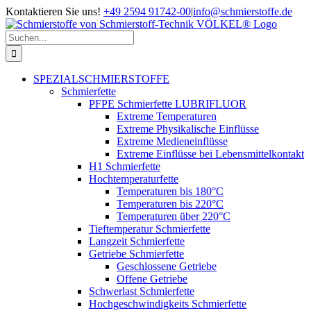
Zum
Kontaktieren Sie uns!
+49 2594 91742-00
|
info@schmierstoffe.de
Inhalt
springen
Suche
nach:
SPEZIALSCHMIERSTOFFE
Schmierfette
PFPE Schmierfette LUBRIFLUOR
Extreme Temperaturen
Extreme Physikalische Einflüsse
Extreme Medieneinflüsse
Extreme Einflüsse bei Lebensmittelkontakt
H1 Schmierfette
Hochtemperaturfette
Temperaturen bis 180°C
Temperaturen bis 220°C
Temperaturen über 220°C
Tieftemperatur Schmierfette
Langzeit Schmierfette
Getriebe Schmierfette
Geschlossene Getriebe
Offene Getriebe
Schwerlast Schmierfette
Hochgeschwindigkeits Schmierfette