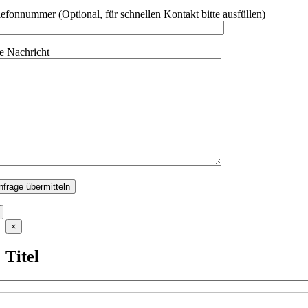
lefonnummer (Optional, für schnellen Kontakt bitte ausfüllen)
re Nachricht
Close
×
product
quick
Titel
view