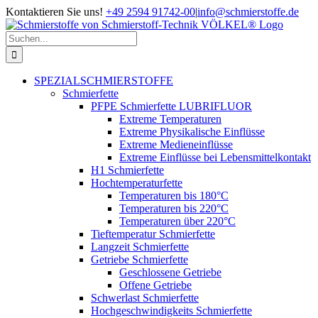
Zum
Kontaktieren Sie uns!
+49 2594 91742-00
|
info@schmierstoffe.de
Inhalt
springen
Suche
nach:
SPEZIALSCHMIERSTOFFE
Schmierfette
PFPE Schmierfette LUBRIFLUOR
Extreme Temperaturen
Extreme Physikalische Einflüsse
Extreme Medieneinflüsse
Extreme Einflüsse bei Lebensmittelkontakt
H1 Schmierfette
Hochtemperaturfette
Temperaturen bis 180°C
Temperaturen bis 220°C
Temperaturen über 220°C
Tieftemperatur Schmierfette
Langzeit Schmierfette
Getriebe Schmierfette
Geschlossene Getriebe
Offene Getriebe
Schwerlast Schmierfette
Hochgeschwindigkeits Schmierfette