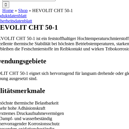
nach:
Home
»
Shop
»
HEVOLIT CHT 50-1
oduktdatenblatt
cherheitsdatenblatt
EVOLIT CHT 50-1
VOLIT CHT 50-1 ist ein feststoffhaltiger Hochtemperaturschmierstoff a
zellente thermische Stabilität bei höchsten Betriebstemperaturen, sta
rbleiben die Festschmierstoffe im Reibkontakt und wirken Tribokorrosi
endungsgebiete
T CHT 50-1 eignet sich hervorragend für langsam drehende oder gleit
ng ausgesetzt sind.
litätsmerkmale
höchste thermische Belastbarkeit
sehr hohe Adhäsionskraft
extremes Druckaufnahmevermögen
Dampf- und wasserbeständig
hervorragender Korrosionsschutz
besonders oxidationsbeständig