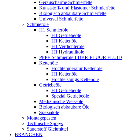
Geräuscharme Schmierfette
Kunststoff- und Elastomer Schmierfette
Biologisch abbaubare Schmierfette
Universal Schmierfette
Schmieröle
H1 Schmieröle
H1 Getriebeöle
H1 Kettenöle
H1 Verdichteröle
H1 Hydrauliköle
PFPE Schmieröle LUBRIFLUOR FLUID
Kettenöle
Hochtemperatur Kettenöle
H1 Kettenöle
Hochleistungs Kettenöle
Getriebeöle
H1 Getriebeöle
Spezial Getriebeöle
Medizinische Weissöle
Biologisch abbaubare Öle
Spezialöle
Montagepasten
Technische Sprays
Sauerstoff Gleitmittel
BRANCHEN