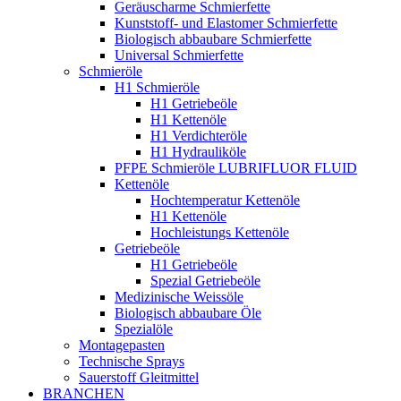
Geräuscharme Schmierfette
Kunststoff- und Elastomer Schmierfette
Biologisch abbaubare Schmierfette
Universal Schmierfette
Schmieröle
H1 Schmieröle
H1 Getriebeöle
H1 Kettenöle
H1 Verdichteröle
H1 Hydrauliköle
PFPE Schmieröle LUBRIFLUOR FLUID
Kettenöle
Hochtemperatur Kettenöle
H1 Kettenöle
Hochleistungs Kettenöle
Getriebeöle
H1 Getriebeöle
Spezial Getriebeöle
Medizinische Weissöle
Biologisch abbaubare Öle
Spezialöle
Montagepasten
Technische Sprays
Sauerstoff Gleitmittel
BRANCHEN