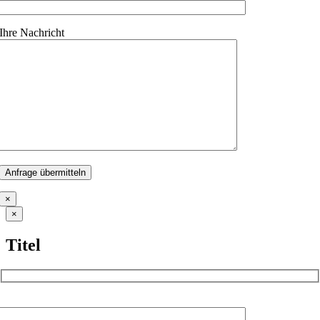
Ihre Nachricht
×
Close
×
product
quick
Titel
view
Name (Pflichtfeld)