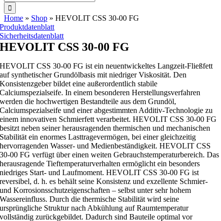
nach:
Home
»
Shop
»
HEVOLIT CSS 30-00 FG
Produktdatenblatt
Sicherheitsdatenblatt
HEVOLIT CSS 30-00 FG
HEVOLIT CSS 30-00 FG ist ein neuentwickeltes Langzeit-Fließfett
auf synthetischer Grundölbasis mit niedriger Viskosität. Den
Konsistenzgeber bildet eine außerordentlich stabile
Calciumspezialseife. In einem besonderen Herstellungsverfahren
werden die hochwertigen Bestandteile aus dem Grundöl,
Calciumspezialseife und einer abgestimmten Additiv-Technologie zu
einem innovativen Schmierfett verarbeitet. HEVOLIT CSS 30-00 FG
besitzt neben seiner herausragenden thermischen und mechanischen
Stabilität ein enormes Lasttragevermögen, bei einer gleichzeitig
hervorragenden Wasser- und Medienbeständigkeit. HEVOLIT CSS
30-00 FG verfügt über einen weiten Gebrauchstemperaturbereich. Das
herausragende Tieftemperaturverhalten ermöglicht ein besonders
niedriges Start- und Laufmoment. HEVOLIT CSS 30-00 FG ist
reversibel, d. h. es behält seine Konsistenz und exzellente Schmier-
und Korrosionsschutzeigenschaften – selbst unter sehr hohem
Wassereinfluss. Durch die thermische Stabilität wird seine
ursprüngliche Struktur nach Abkühlung auf Raumtemperatur
vollständig zurückgebildet. Dadurch sind Bauteile optimal vor