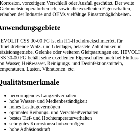
Korrosion, vorzeitigem Verschleiß oder Ausfall geschützt. Der weite
Gebrauchstemperaturbereich, sowie die exzellenten Eigenschaften,
erlauben der Industrie und OEMs vielfältige Einsatzmöglichkeiten.
Anwendungsgebiete
EVOLIT CSS 30-00 FG ist ein H1-Hochdruckschmierfett für
chnelldrehende Wälz- und Gleitlager, belastete Zahnflanken in
räzisionsgetriebe, Gelenke oder weiteren Gleitpaarungen etc. HEVOL
SS 30-00 FG behält seine exzellenten Eigenschaften auch bei Einfluss
on Wasser, Heißwasser, Reinigungs- und Desinfektionsmitteln,
emperaturen, Lasten, Vibrationen, etc.
Qualitätsmerkmale
hervorragendes Langzeitverhalten
hohe Wasser- und Medienbeständigkeit
hohes Lasttragevermögen
optimales Reibungs- und Verschleißverhalten
bestes Tief- und Hochtemperaturverhalten
sehr gutes Korrosionsschutzvermögen
hohe Adhäsionskraft