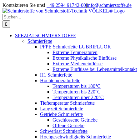
Zum
Kontaktieren Sie uns!
+49 2594 91742-00
|
info@schmierstoffe.de
Inhalt
springen
Suche
nach:
SPEZIALSCHMIERSTOFFE
Schmierfette
PFPE Schmierfette LUBRIFLUOR
Extreme Temperaturen
Extreme Physikalische Einflüsse
Extreme Medieneinflüsse
Extreme Einflüsse bei Lebensmittelkontakt
H1 Schmierfette
Hochtemperaturfette
Temperaturen bis 180°C
Temperaturen bis 220°C
Temperaturen über 220°C
Tieftemperatur Schmierfette
Langzeit Schmierfette
Getriebe Schmierfette
Geschlossene Getriebe
Offene Getriebe
Schwerlast Schmierfette
Hochgeschwindigkeits Schmierfette