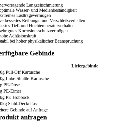
hervorragende Langzeitschmierung
optimale Wasser- und Medienbeständigkeit
extremes Lasttragevermögen
verbessertes Reibungs- und Verschleißverhalten
bestes Tief- und Hochtemperaturverhalten
sehr gutes Korrosionsschutzvermögen
hohe Adhäsionskraft
stabil bei hoher physikalischer Beanspruchung
erfügbare Gebinde
Liefergebinde
0g Pull-Off Kartusche
0g Lube-Shuttle-Kartusche
g PE-Dose
g PE-Eimer
5kg PE-Hobbock
0kg Stahl-Deckelfass
itere Gebinde auf Anfrage
rodukt anfragen