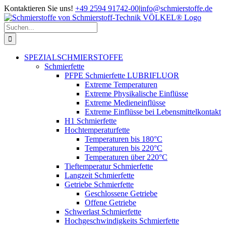
Zum
Kontaktieren Sie uns!
+49 2594 91742-00
|
info@schmierstoffe.de
Inhalt
springen
Suche
nach:
SPEZIALSCHMIERSTOFFE
Schmierfette
PFPE Schmierfette LUBRIFLUOR
Extreme Temperaturen
Extreme Physikalische Einflüsse
Extreme Medieneinflüsse
Extreme Einflüsse bei Lebensmittelkontakt
H1 Schmierfette
Hochtemperaturfette
Temperaturen bis 180°C
Temperaturen bis 220°C
Temperaturen über 220°C
Tieftemperatur Schmierfette
Langzeit Schmierfette
Getriebe Schmierfette
Geschlossene Getriebe
Offene Getriebe
Schwerlast Schmierfette
Hochgeschwindigkeits Schmierfette