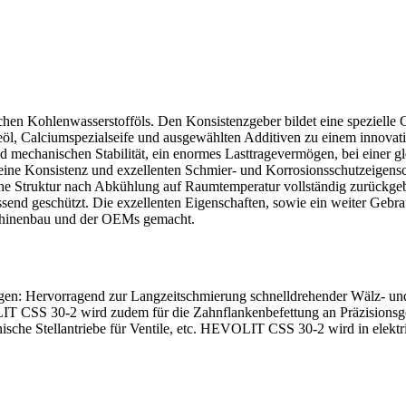
chen Kohlenwasserstofföls. Den Konsistenzgeber bildet eine spezielle
öl, Calciumspezialseife und ausgewählten Additiven zu einem innovativ
echanischen Stabilität, ein enormes Lasttragevermögen, bei einer gl
eine Konsistenz und exzellenten Schmier- und Korrosionsschutzeigensc
iche Struktur nach Abkühlung auf Raumtemperatur vollständig zurückgeb
assend geschützt. Die exzellenten Eigenschaften, sowie ein weiter G
schinenbau und der OEMs gemacht.
: Hervorragend zur Langzeitschmierung schnelldrehender Wälz- und Gle
T CSS 30-2 wird zudem für die Zahnflankenbefettung an Präzisionsget
nische Stellantriebe für Ventile, etc. HEVOLIT CSS 30-2 wird in elekt