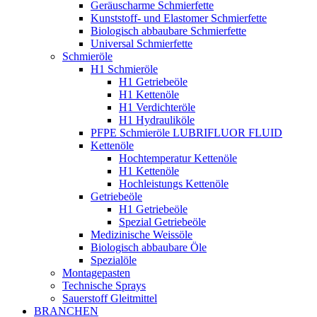
Geräuscharme Schmierfette
Kunststoff- und Elastomer Schmierfette
Biologisch abbaubare Schmierfette
Universal Schmierfette
Schmieröle
H1 Schmieröle
H1 Getriebeöle
H1 Kettenöle
H1 Verdichteröle
H1 Hydrauliköle
PFPE Schmieröle LUBRIFLUOR FLUID
Kettenöle
Hochtemperatur Kettenöle
H1 Kettenöle
Hochleistungs Kettenöle
Getriebeöle
H1 Getriebeöle
Spezial Getriebeöle
Medizinische Weissöle
Biologisch abbaubare Öle
Spezialöle
Montagepasten
Technische Sprays
Sauerstoff Gleitmittel
BRANCHEN