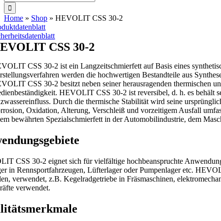
nach:
Home
»
Shop
»
HEVOLIT CSS 30-2
oduktdatenblatt
cherheitsdatenblatt
EVOLIT CSS 30-2
VOLIT CSS 30-2 ist ein Langzeitschmierfett auf Basis eines synthetis
rstellungsverfahren werden die hochwertigen Bestandteile aus Synthese
VOLIT CSS 30-2 besitzt neben seiner herausragenden thermischen und m
dienbeständigkeit. HEVOLIT CSS 30-2 ist reversibel, d. h. es behält s
lzwassereinfluss. Durch die thermische Stabilität wird seine ursprüngl
rrosion, Oxidation, Alterung, Verschleiß und vorzeitigem Ausfall umf
nem bewährten Spezialschmierfett in der Automobilindustrie, dem Ma
endungsgebiete
T CSS 30-2 eignet sich für vielfältige hochbeanspruchte Anwendungen
er in Rennsportfahrzeugen, Lüfterlager oder Pumpenlager etc. HEVOLI
len, verwendet, z.B. Kegelradgetriebe in Fräsmaschinen, elektromecha
räfte verwendet.
litätsmerkmale