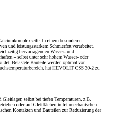
 Calciumkomplexseife. In einem besonderen
en und leistungsstarkem Schmierfett verarbeitet.
eichzeitig hervorragenden Wasser- und
haften – selbst unter sehr hohem Wasser- oder
ildet. Belastete Bauteile werden optimal vor
ebrauchstemperaturbereich, hat HEVOLIT CSS 30-2 zu
itlager, selbst bei tiefen Temperaturen, z.B.
rieben oder auf Gleitflächen in feinmechanischen
rischen Kontakten und Bauteilen zur Reduzierung der