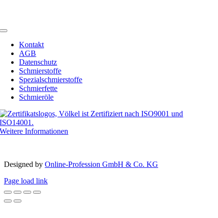
Telefax: +49 (0) 2594 91742-20
Email:
info@schmierstoffe.de
Toggle
Navigation
Kontakt
AGB
Datenschutz
Schmierstoffe
Spezialschmierstoffe
Schmierfette
Schmieröle
Weitere Informationen
Copyright 2012 – 2023 | Völkel® | Alle Rechte vorbehalten
Designed by­
Online-Profession GmbH & Co. KG
Page load link
Nach
oben