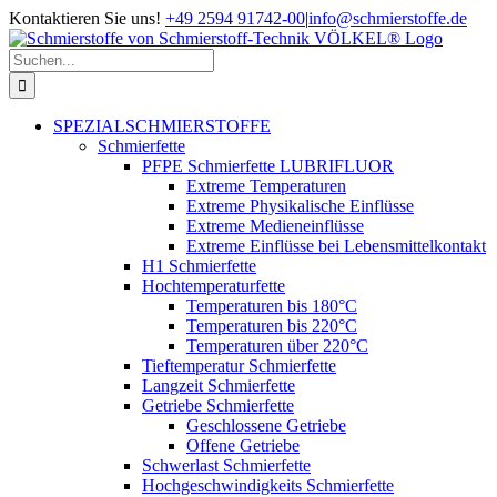
Zum
Kontaktieren Sie uns!
+49 2594 91742-00
|
info@schmierstoffe.de
Inhalt
springen
Suche
nach:
SPEZIALSCHMIERSTOFFE
Schmierfette
PFPE Schmierfette LUBRIFLUOR
Extreme Temperaturen
Extreme Physikalische Einflüsse
Extreme Medieneinflüsse
Extreme Einflüsse bei Lebensmittelkontakt
H1 Schmierfette
Hochtemperaturfette
Temperaturen bis 180°C
Temperaturen bis 220°C
Temperaturen über 220°C
Tieftemperatur Schmierfette
Langzeit Schmierfette
Getriebe Schmierfette
Geschlossene Getriebe
Offene Getriebe
Schwerlast Schmierfette
Hochgeschwindigkeits Schmierfette