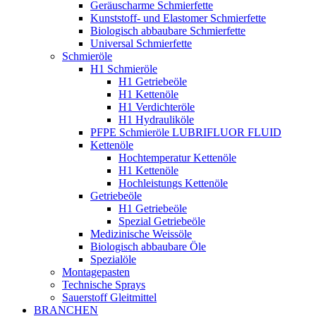
Geräuscharme Schmierfette
Kunststoff- und Elastomer Schmierfette
Biologisch abbaubare Schmierfette
Universal Schmierfette
Schmieröle
H1 Schmieröle
H1 Getriebeöle
H1 Kettenöle
H1 Verdichteröle
H1 Hydrauliköle
PFPE Schmieröle LUBRIFLUOR FLUID
Kettenöle
Hochtemperatur Kettenöle
H1 Kettenöle
Hochleistungs Kettenöle
Getriebeöle
H1 Getriebeöle
Spezial Getriebeöle
Medizinische Weissöle
Biologisch abbaubare Öle
Spezialöle
Montagepasten
Technische Sprays
Sauerstoff Gleitmittel
BRANCHEN