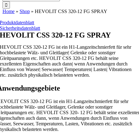
nach:
Home
»
Shop
»
HEVOLIT CSS 320-12 FG SPRAY
Produktdatenblatt
Sicherheitsdatenblatt
HEVOLIT CSS 320-12 FG SPRAY
HEVOLIT CSS 320-12 FG ist ein H1-Langzeitschmierfett für sehr
hochbelastete Wälz- und Gleitlager| Gelenke oder sonstiger
Gleitpaarungen etc. HEVOLIT CSS 320-12 FG behält seine
exzellenten Eigenschaften auch dann| wenn Anwendungen durch
Einfluss von Wasser| Seewasser| Temperaturen| Lasten| Vibrationen
etc. zusätzlich physikalisch belasteten werden.
Anwendungsgebiete
EVOLIT CSS 320-12 FG ist ein H1-Langzeitschmierfett für sehr
ochbelastete Wälz- und Gleitlager, Gelenke oder sonstiger
leitpaarungen etc. HEVOLIT CSS 320- 12 FG behält seine exzellente
igenschaften auch dann, wenn Anwendungen durch Einfluss von
asser, Seewasser, Temperaturen, Lasten, Vibrationen etc. zusätzlich
hysikalisch belasteten werden.