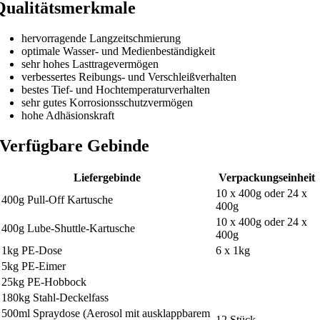
Qualitätsmerkmale
hervorragende Langzeitschmierung
optimale Wasser- und Medienbeständigkeit
sehr hohes Lasttragevermögen
verbessertes Reibungs- und Verschleißverhalten
bestes Tief- und Hochtemperaturverhalten
sehr gutes Korrosionsschutzvermögen
hohe Adhäsionskraft
Verfügbare Gebinde
Liefergebinde
Verpackungseinheit
10 x 400g oder 24 x
400g Pull-Off Kartusche
400g
10 x 400g oder 24 x
400g Lube-Shuttle-Kartusche
400g
1kg PE-Dose
6 x 1kg
5kg PE-Eimer
25kg PE-Hobbock
180kg Stahl-Deckelfass
500ml Spraydose (Aerosol mit ausklappbarem
12 Stück