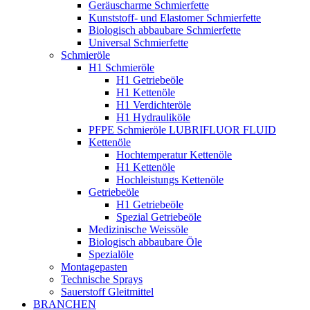
Geräuscharme Schmierfette
Kunststoff- und Elastomer Schmierfette
Biologisch abbaubare Schmierfette
Universal Schmierfette
Schmieröle
H1 Schmieröle
H1 Getriebeöle
H1 Kettenöle
H1 Verdichteröle
H1 Hydrauliköle
PFPE Schmieröle LUBRIFLUOR FLUID
Kettenöle
Hochtemperatur Kettenöle
H1 Kettenöle
Hochleistungs Kettenöle
Getriebeöle
H1 Getriebeöle
Spezial Getriebeöle
Medizinische Weissöle
Biologisch abbaubare Öle
Spezialöle
Montagepasten
Technische Sprays
Sauerstoff Gleitmittel
BRANCHEN