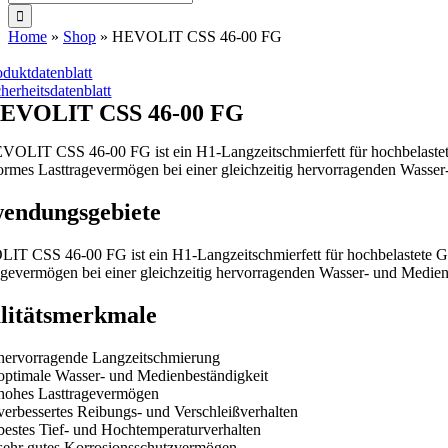
nach:
Home
»
Shop
»
HEVOLIT CSS 46-00 FG
oduktdatenblatt
cherheitsdatenblatt
EVOLIT CSS 46-00 FG
VOLIT CSS 46-00 FG ist ein H1-Langzeitschmierfett für hochbelastete G
ormes Lasttragevermögen bei einer gleichzeitig hervorragenden Wasser-
endungsgebiete
T CSS 46-00 FG ist ein H1-Langzeitschmierfett für hochbelastete Getr
agevermögen bei einer gleichzeitig hervorragenden Wasser- und Medienb
litätsmerkmale
hervorragende Langzeitschmierung
optimale Wasser- und Medienbeständigkeit
hohes Lasttragevermögen
verbessertes Reibungs- und Verschleißverhalten
bestes Tief- und Hochtemperaturverhalten
sehr gutes Korrosionsschutzvermögen