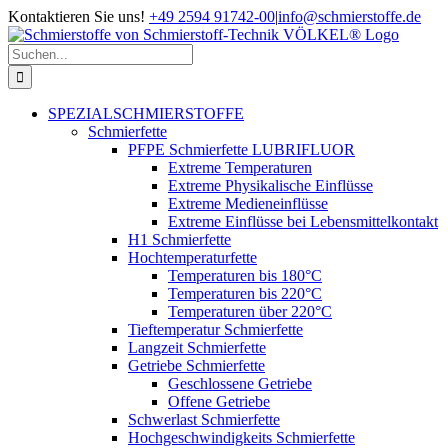
Zum
Kontaktieren Sie uns!
+49 2594 91742-00
|
info@schmierstoffe.de
Inhalt
springen
Suche
nach:
SPEZIALSCHMIERSTOFFE
Schmierfette
PFPE Schmierfette LUBRIFLUOR
Extreme Temperaturen
Extreme Physikalische Einflüsse
Extreme Medieneinflüsse
Extreme Einflüsse bei Lebensmittelkontakt
H1 Schmierfette
Hochtemperaturfette
Temperaturen bis 180°C
Temperaturen bis 220°C
Temperaturen über 220°C
Tieftemperatur Schmierfette
Langzeit Schmierfette
Getriebe Schmierfette
Geschlossene Getriebe
Offene Getriebe
Schwerlast Schmierfette
Hochgeschwindigkeits Schmierfette