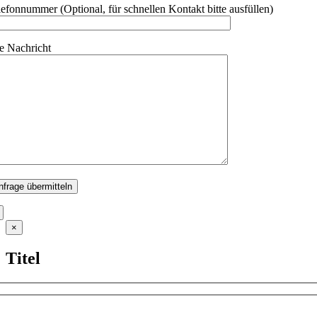
lefonnummer (Optional, für schnellen Kontakt bitte ausfüllen)
re Nachricht
Close
×
product
quick
Titel
view
me (Pflichtfeld)