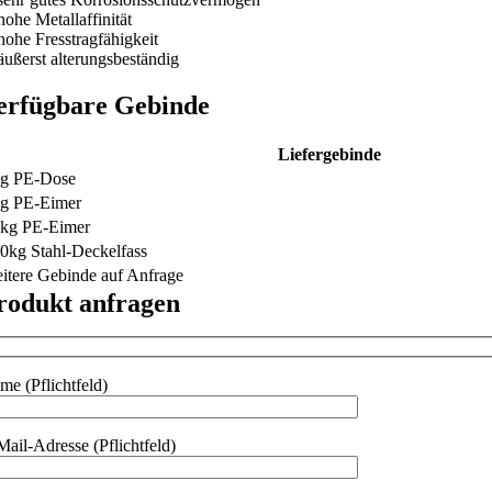
hohe Metallaffinität
hohe Fresstragfähigkeit
äußerst alterungsbeständig
erfügbare Gebinde
Liefergebinde
g PE-Dose
g PE-Eimer
kg PE-Eimer
0kg Stahl-Deckelfass
itere Gebinde auf Anfrage
rodukt anfragen
me (Pflichtfeld)
Mail-Adresse (Pflichtfeld)