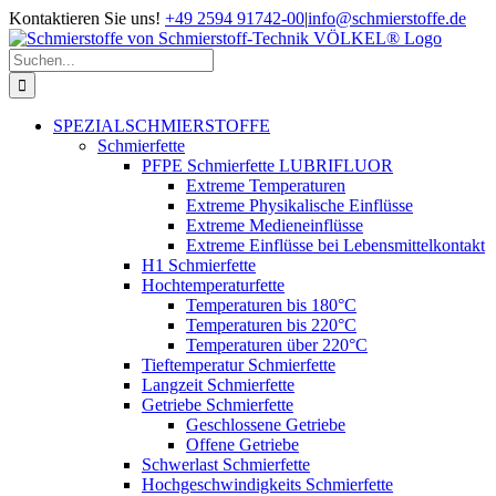
Zum
Kontaktieren Sie uns!
+49 2594 91742-00
|
info@schmierstoffe.de
Inhalt
springen
Suche
nach:
SPEZIALSCHMIERSTOFFE
Schmierfette
PFPE Schmierfette LUBRIFLUOR
Extreme Temperaturen
Extreme Physikalische Einflüsse
Extreme Medieneinflüsse
Extreme Einflüsse bei Lebensmittelkontakt
H1 Schmierfette
Hochtemperaturfette
Temperaturen bis 180°C
Temperaturen bis 220°C
Temperaturen über 220°C
Tieftemperatur Schmierfette
Langzeit Schmierfette
Getriebe Schmierfette
Geschlossene Getriebe
Offene Getriebe
Schwerlast Schmierfette
Hochgeschwindigkeits Schmierfette