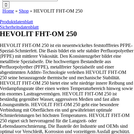
nach:
Home
»
Shop
»
HEVOLIT FHT-OM 250
Produktdatenblatt
Sicherheitsdatenblatt
HEVOLIT FHT-OM 250
HEVOLIT FHT-OM 250 ist ein neuentwickeltes feststofffreies PFPE-
Spezial-Schmierfett. Die Basis bildet ein sehr stabiler Perfluorpolyether
(PFPE) mit mittlerer Viskosität. Den Konsistenzgeber bildet eine
metallfreie Spezialseife. Die hochwertigen Bestandteile aus
Perfluorpolyether (PFPE), metallfreier Spezialseife und einer
abgestimmten Additiv-Technologie verleihen HEVOLIT FHT-OM
250 seine herausragende thermische und mechanische Stabilität.
HEVOLIT FHT-OM 250 bietet eine sehr niedrige innere Reibung und
Verdampfungsrate über einen weiten Temperaturbereich hinweg sowie
ein enormes Lasttragevermögen. HEVOLIT FHT-OM 250 ist
beständig gegenüber Wasser, aggressiven Medien und fast allen
Lösungsmitteln. HEVOLIT FHT-OM 250 geht eine besondere
Verbindung mit Oberflächen ein und gewährleistet optimale
Schmierleistungen bei höchsten Temperaturen. HEVOLIT FHT-OM
250 eignet sich hervorragend für die Langzeit- oder
Lebensdauerschmierung. Die Bauteile der Industrie und OEMs sind
optimal vor Verschleiß, Korrosion und vorzeitigem Ausfall geschützt.