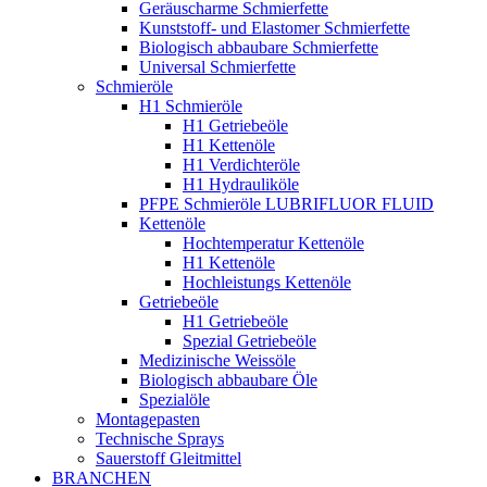
Geräuscharme Schmierfette
Kunststoff- und Elastomer Schmierfette
Biologisch abbaubare Schmierfette
Universal Schmierfette
Schmieröle
H1 Schmieröle
H1 Getriebeöle
H1 Kettenöle
H1 Verdichteröle
H1 Hydrauliköle
PFPE Schmieröle LUBRIFLUOR FLUID
Kettenöle
Hochtemperatur Kettenöle
H1 Kettenöle
Hochleistungs Kettenöle
Getriebeöle
H1 Getriebeöle
Spezial Getriebeöle
Medizinische Weissöle
Biologisch abbaubare Öle
Spezialöle
Montagepasten
Technische Sprays
Sauerstoff Gleitmittel
BRANCHEN