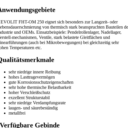
Anwendungsgebiete
EVOLIT FHT-OM 250 eignet sich besonders zur Langzeit- oder
ebensdauerschmierung von thermisch stark beanspruchten Bauteilen de
ndustrie und OEMs. Einsatzbeispiele: Pendelrollenlager, Nadellager,
erstell-mechanismen, Ventile, stark belastete Gleitflächen und
inearführungen (auch bei Mikrobewegungen) bei gleichzeitig sehr
ohen Temperaturen etc.
Qualitätsmerkmale
sehr niedrige innere Reibung
hohes Lasttragevermögen
gute Korrosionsschutzeigenschaften
sehr hohe thermische Belastbarkeit
hoher Verschleißschutz
exzellent Strukturstabil
sehr niedrige Verdampfungsrate
laugen- und säurebeständig
metallfrei
Verfügbare Gebinde