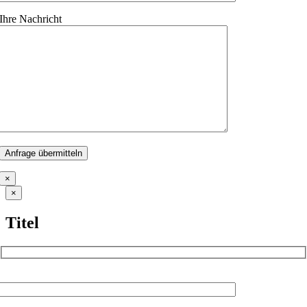
Ihre Nachricht
×
Close
×
product
quick
Titel
view
Name (Pflichtfeld)