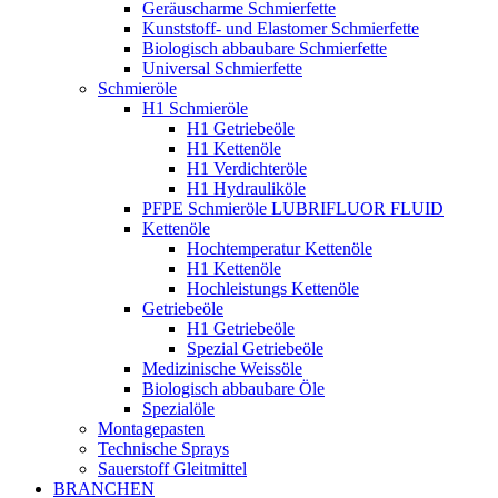
Geräuscharme Schmierfette
Kunststoff- und Elastomer Schmierfette
Biologisch abbaubare Schmierfette
Universal Schmierfette
Schmieröle
H1 Schmieröle
H1 Getriebeöle
H1 Kettenöle
H1 Verdichteröle
H1 Hydrauliköle
PFPE Schmieröle LUBRIFLUOR FLUID
Kettenöle
Hochtemperatur Kettenöle
H1 Kettenöle
Hochleistungs Kettenöle
Getriebeöle
H1 Getriebeöle
Spezial Getriebeöle
Medizinische Weissöle
Biologisch abbaubare Öle
Spezialöle
Montagepasten
Technische Sprays
Sauerstoff Gleitmittel
BRANCHEN