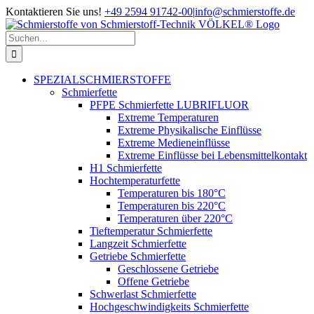
Zum
Kontaktieren Sie uns!
+49 2594 91742-00
|
info@schmierstoffe.de
Inhalt
springen
Suche
nach:
SPEZIALSCHMIERSTOFFE
Schmierfette
PFPE Schmierfette LUBRIFLUOR
Extreme Temperaturen
Extreme Physikalische Einflüsse
Extreme Medieneinflüsse
Extreme Einflüsse bei Lebensmittelkontakt
H1 Schmierfette
Hochtemperaturfette
Temperaturen bis 180°C
Temperaturen bis 220°C
Temperaturen über 220°C
Tieftemperatur Schmierfette
Langzeit Schmierfette
Getriebe Schmierfette
Geschlossene Getriebe
Offene Getriebe
Schwerlast Schmierfette
Hochgeschwindigkeits Schmierfette