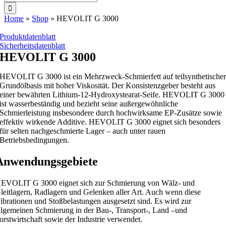
nach:
Home
»
Shop
»
HEVOLIT G 3000
Produktdatenblatt
Sicherheitsdatenblatt
HEVOLIT G 3000
HEVOLIT G 3000 ist ein Mehrzweck-Schmierfett auf teilsynthetische
Grundölbasis mit hoher Viskosität. Der Konsistenzgeber besteht aus
einer bewährten Lithium-12-Hydroxystearat-Seife. HEVOLIT G 3000
ist wasserbeständig und bezieht seine außergewöhnliche
Schmierleistung insbesondere durch hochwirksame EP-Zusätze sowie
effektiv wirkende Additive. HEVOLIT G 3000 eignet sich besonders
für selten nachgeschmierte Lager – auch unter rauen
Betriebsbedingungen.
Anwendungsgebiete
EVOLIT G 3000 eignet sich zur Schmierung von Wälz- und
leitlagern, Radlagern und Gelenken aller Art. Auch wenn diese
ibrationen und Stoßbelastungen ausgesetzt sind. Es wird zur
llgemeinen Schmierung in der Bau-, Transport-, Land –und
orstwirtschaft sowie der Industrie verwendet.