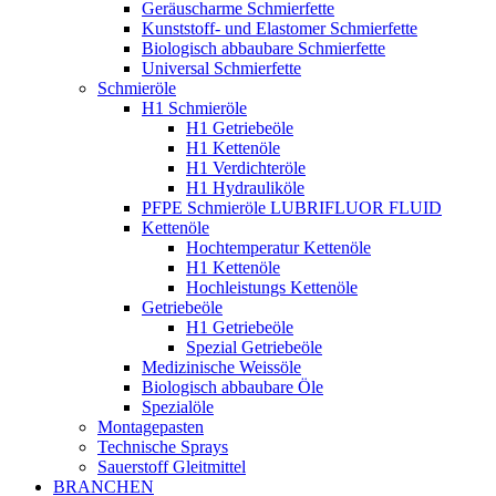
Geräuscharme Schmierfette
Kunststoff- und Elastomer Schmierfette
Biologisch abbaubare Schmierfette
Universal Schmierfette
Schmieröle
H1 Schmieröle
H1 Getriebeöle
H1 Kettenöle
H1 Verdichteröle
H1 Hydrauliköle
PFPE Schmieröle LUBRIFLUOR FLUID
Kettenöle
Hochtemperatur Kettenöle
H1 Kettenöle
Hochleistungs Kettenöle
Getriebeöle
H1 Getriebeöle
Spezial Getriebeöle
Medizinische Weissöle
Biologisch abbaubare Öle
Spezialöle
Montagepasten
Technische Sprays
Sauerstoff Gleitmittel
BRANCHEN