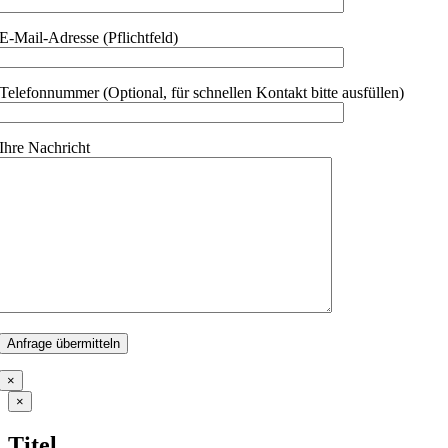
E-Mail-Adresse (Pflichtfeld)
Telefonnummer (Optional, für schnellen Kontakt bitte ausfüllen)
Ihre Nachricht
×
Close
×
product
quick
Titel
view