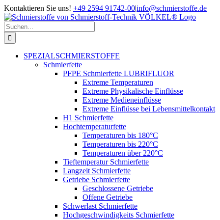
Zum
Kontaktieren Sie uns!
+49 2594 91742-00
|
info@schmierstoffe.de
Inhalt
springen
Suche
nach:
SPEZIALSCHMIERSTOFFE
Schmierfette
PFPE Schmierfette LUBRIFLUOR
Extreme Temperaturen
Extreme Physikalische Einflüsse
Extreme Medieneinflüsse
Extreme Einflüsse bei Lebensmittelkontakt
H1 Schmierfette
Hochtemperaturfette
Temperaturen bis 180°C
Temperaturen bis 220°C
Temperaturen über 220°C
Tieftemperatur Schmierfette
Langzeit Schmierfette
Getriebe Schmierfette
Geschlossene Getriebe
Offene Getriebe
Schwerlast Schmierfette
Hochgeschwindigkeits Schmierfette