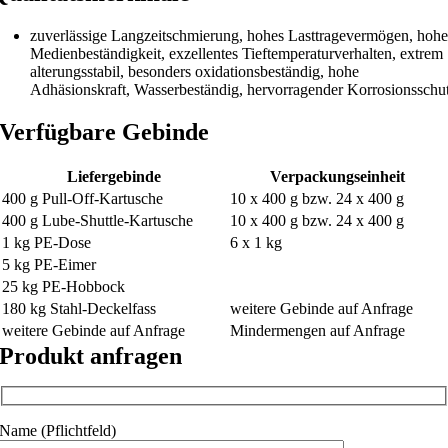
zuverlässige Langzeitschmierung, hohes Lasttragevermögen, hoh
Medienbeständigkeit, exzellentes Tieftemperaturverhalten, extrem
alterungsstabil, besonders oxidationsbeständig, hohe
Adhäsionskraft, Wasserbeständig, hervorragender Korrosionsschu
Verfügbare Gebinde
Liefergebinde
Verpackungseinheit
400 g Pull-Off-Kartusche
10 x 400 g bzw. 24 x 400 g
400 g Lube-Shuttle-Kartusche
10 x 400 g bzw. 24 x 400 g
1 kg PE-Dose
6 x 1 kg
5 kg PE-Eimer
25 kg PE-Hobbock
180 kg Stahl-Deckelfass
weitere Gebinde auf Anfrage
weitere Gebinde auf Anfrage
Mindermengen auf Anfrage
Produkt anfragen
Name (Pflichtfeld)