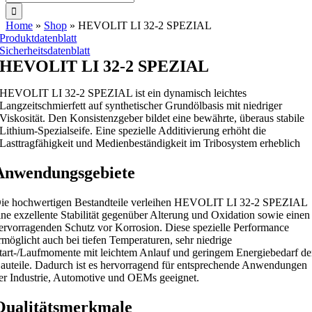
nach:
Home
»
Shop
»
HEVOLIT LI 32-2 SPEZIAL
Produktdatenblatt
Sicherheitsdatenblatt
HEVOLIT LI 32-2 SPEZIAL
HEVOLIT LI 32-2 SPEZIAL ist ein dynamisch leichtes
Langzeitschmierfett auf synthetischer Grundölbasis mit niedriger
Viskosität. Den Konsistenzgeber bildet eine bewährte, überaus stabile
Lithium-Spezialseife. Eine spezielle Additivierung erhöht die
Lasttragfähigkeit und Medienbeständigkeit im Tribosystem erheblich
Anwendungsgebiete
ie hochwertigen Bestandteile verleihen HEVOLIT LI 32-2 SPEZIAL
ine exzellente Stabilität gegenüber Alterung und Oxidation sowie einen
ervorragenden Schutz vor Korrosion. Diese spezielle Performance
rmöglicht auch bei tiefen Temperaturen, sehr niedrige
tart-/Laufmomente mit leichtem Anlauf und geringem Energiebedarf de
auteile. Dadurch ist es hervorragend für entsprechende Anwendungen
er Industrie, Automotive und OEMs geeignet.
Qualitätsmerkmale