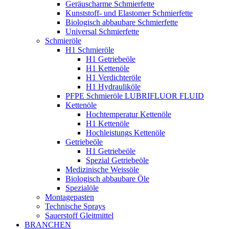
Geräuscharme Schmierfette
Kunststoff- und Elastomer Schmierfette
Biologisch abbaubare Schmierfette
Universal Schmierfette
Schmieröle
H1 Schmieröle
H1 Getriebeöle
H1 Kettenöle
H1 Verdichteröle
H1 Hydrauliköle
PFPE Schmieröle LUBRIFLUOR FLUID
Kettenöle
Hochtemperatur Kettenöle
H1 Kettenöle
Hochleistungs Kettenöle
Getriebeöle
H1 Getriebeöle
Spezial Getriebeöle
Medizinische Weissöle
Biologisch abbaubare Öle
Spezialöle
Montagepasten
Technische Sprays
Sauerstoff Gleitmittel
BRANCHEN