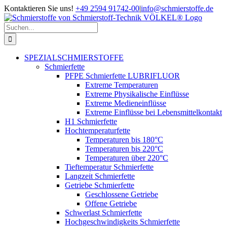
Zum
Kontaktieren Sie uns!
+49 2594 91742-00
|
info@schmierstoffe.de
Inhalt
springen
Suche
nach:
SPEZIALSCHMIERSTOFFE
Schmierfette
PFPE Schmierfette LUBRIFLUOR
Extreme Temperaturen
Extreme Physikalische Einflüsse
Extreme Medieneinflüsse
Extreme Einflüsse bei Lebensmittelkontakt
H1 Schmierfette
Hochtemperaturfette
Temperaturen bis 180°C
Temperaturen bis 220°C
Temperaturen über 220°C
Tieftemperatur Schmierfette
Langzeit Schmierfette
Getriebe Schmierfette
Geschlossene Getriebe
Offene Getriebe
Schwerlast Schmierfette
Hochgeschwindigkeits Schmierfette