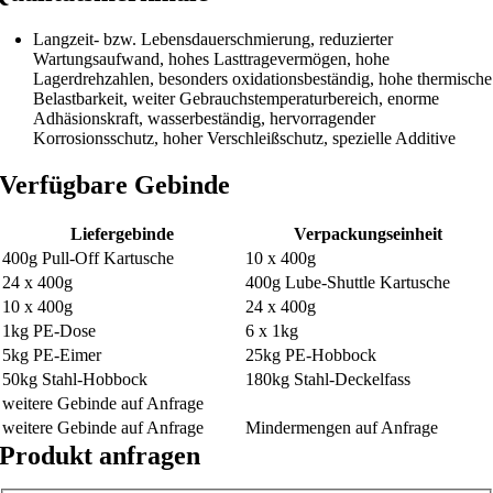
Langzeit- bzw. Lebensdauerschmierung, reduzierter
Wartungsaufwand, hohes Lasttragevermögen, hohe
Lagerdrehzahlen, besonders oxidationsbeständig, hohe thermische
Belastbarkeit, weiter Gebrauchstemperaturbereich, enorme
Adhäsionskraft, wasserbeständig, hervorragender
Korrosionsschutz, hoher Verschleißschutz, spezielle Additive
Verfügbare Gebinde
Liefergebinde
Verpackungseinheit
400g Pull-Off Kartusche
10 x 400g
24 x 400g
400g Lube-Shuttle Kartusche
10 x 400g
24 x 400g
1kg PE-Dose
6 x 1kg
5kg PE-Eimer
25kg PE-Hobbock
50kg Stahl-Hobbock
180kg Stahl-Deckelfass
weitere Gebinde auf Anfrage
weitere Gebinde auf Anfrage
Mindermengen auf Anfrage
Produkt anfragen