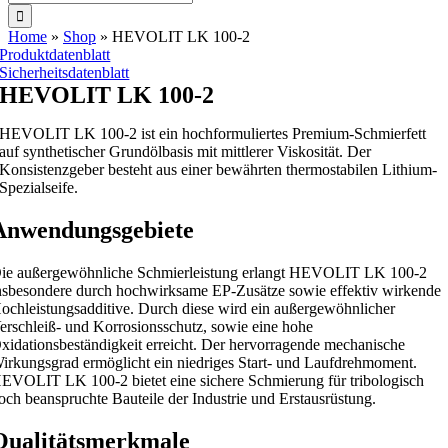
nach:
Home
»
Shop
»
HEVOLIT LK 100-2
Produktdatenblatt
Sicherheitsdatenblatt
HEVOLIT LK 100-2
HEVOLIT LK 100-2 ist ein hochformuliertes Premium-Schmierfett
auf synthetischer Grundölbasis mit mittlerer Viskosität. Der
Konsistenzgeber besteht aus einer bewährten thermostabilen Lithium-
Spezialseife.
Anwendungsgebiete
ie außergewöhnliche Schmierleistung erlangt HEVOLIT LK 100-2
nsbesondere durch hochwirksame EP-Zusätze sowie effektiv wirkende
ochleistungsadditive. Durch diese wird ein außergewöhnlicher
erschleiß- und Korrosionsschutz, sowie eine hohe
xidationsbeständigkeit erreicht. Der hervorragende mechanische
irkungsgrad ermöglicht ein niedriges Start- und Laufdrehmoment.
EVOLIT LK 100-2 bietet eine sichere Schmierung für tribologisch
och beanspruchte Bauteile der Industrie und Erstausrüstung.
Qualitätsmerkmale