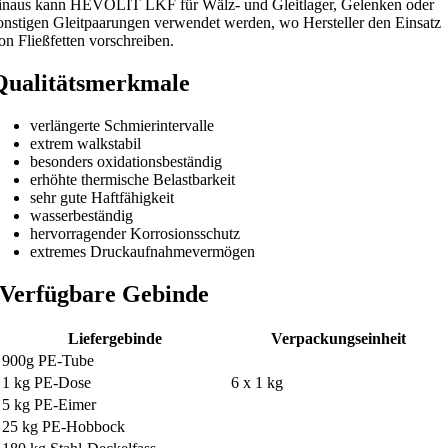
inaus kann HEVOLIT LKF für Wälz- und Gleitlager, Gelenken oder
onstigen Gleitpaarungen verwendet werden, wo Hersteller den Einsatz
on Fließfetten vorschreiben.
Qualitätsmerkmale
verlängerte Schmierintervalle
extrem walkstabil
besonders oxidationsbeständig
erhöhte thermische Belastbarkeit
sehr gute Haftfähigkeit
wasserbeständig
hervorragender Korrosionsschutz
extremes Druckaufnahmevermögen
Verfügbare Gebinde
Liefergebinde
Verpackungseinheit
900g PE-Tube
1 kg PE-Dose
6 x 1 kg
5 kg PE-Eimer
25 kg PE-Hobbock