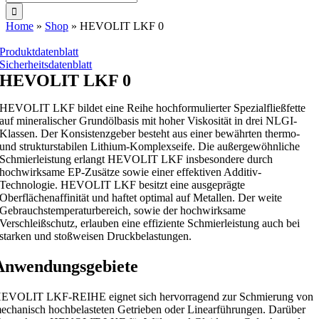
nach:
Home
»
Shop
»
HEVOLIT LKF 0
Produktdatenblatt
Sicherheitsdatenblatt
HEVOLIT LKF 0
HEVOLIT LKF bildet eine Reihe hochformulierter Spezialfließfette
auf mineralischer Grundölbasis mit hoher Viskosität in drei NLGI-
Klassen. Der Konsistenzgeber besteht aus einer bewährten thermo-
und strukturstabilen Lithium-Komplexseife. Die außergewöhnliche
Schmierleistung erlangt HEVOLIT LKF insbesondere durch
hochwirksame EP-Zusätze sowie einer effektiven Additiv-
Technologie. HEVOLIT LKF besitzt eine ausgeprägte
Oberflächenaffinität und haftet optimal auf Metallen. Der weite
Gebrauchstemperaturbereich, sowie der hochwirksame
Verschleißschutz, erlauben eine effiziente Schmierleistung auch bei
starken und stoßweisen Druckbelastungen.
Anwendungsgebiete
EVOLIT LKF-REIHE eignet sich hervorragend zur Schmierung von
echanisch hochbelasteten Getrieben oder Linearführungen. Darüber