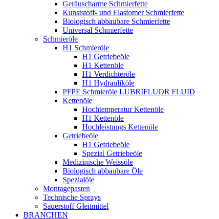
Geräuscharme Schmierfette
Kunststoff- und Elastomer Schmierfette
Biologisch abbaubare Schmierfette
Universal Schmierfette
Schmieröle
H1 Schmieröle
H1 Getriebeöle
H1 Kettenöle
H1 Verdichteröle
H1 Hydrauliköle
PFPE Schmieröle LUBRIFLUOR FLUID
Kettenöle
Hochtemperatur Kettenöle
H1 Kettenöle
Hochleistungs Kettenöle
Getriebeöle
H1 Getriebeöle
Spezial Getriebeöle
Medizinische Weissöle
Biologisch abbaubare Öle
Spezialöle
Montagepasten
Technische Sprays
Sauerstoff Gleitmittel
BRANCHEN