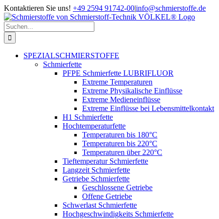
Zum
Kontaktieren Sie uns!
+49 2594 91742-00
|
info@schmierstoffe.de
Inhalt
springen
Suche
nach:
SPEZIALSCHMIERSTOFFE
Schmierfette
PFPE Schmierfette LUBRIFLUOR
Extreme Temperaturen
Extreme Physikalische Einflüsse
Extreme Medieneinflüsse
Extreme Einflüsse bei Lebensmittelkontakt
H1 Schmierfette
Hochtemperaturfette
Temperaturen bis 180°C
Temperaturen bis 220°C
Temperaturen über 220°C
Tieftemperatur Schmierfette
Langzeit Schmierfette
Getriebe Schmierfette
Geschlossene Getriebe
Offene Getriebe
Schwerlast Schmierfette
Hochgeschwindigkeits Schmierfette