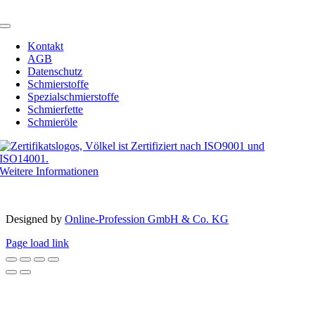
Toggle
Navigation
Kontakt
AGB
Datenschutz
Schmierstoffe
Spezialschmierstoffe
Schmierfette
Schmieröle
Weitere Informationen
Copyright 2012 – 2023 | Völkel® | Alle Rechte vorbehalten
Designed by­
Online-Profession GmbH & Co. KG
Page load link
Nach
oben