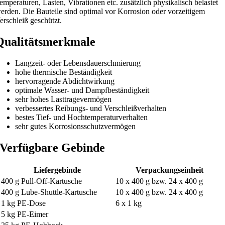
emperaturen, Lasten, Vibrationen etc. zusätzlich physikalisch belastet
erden. Die Bauteile sind optimal vor Korrosion oder vorzeitigem
erschleiß geschützt.
Qualitätsmerkmale
Langzeit- oder Lebensdauerschmierung
hohe thermische Beständigkeit
hervorragende Abdichtwirkung
optimale Wasser- und Dampfbeständigkeit
sehr hohes Lasttragevermögen
verbessertes Reibungs- und Verschleißverhalten
bestes Tief- und Hochtemperaturverhalten
sehr gutes Korrosionsschutzvermögen
Verfügbare Gebinde
Liefergebinde
Verpackungseinheit
400 g Pull-Off-Kartusche
10 x 400 g bzw. 24 x 400 g
400 g Lube-Shuttle-Kartusche
10 x 400 g bzw. 24 x 400 g
1 kg PE-Dose
6 x 1 kg
5 kg PE-Eimer