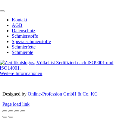
Toggle
Navigation
Kontakt
AGB
Datenschutz
Schmierstoffe
Spezialschmierstoffe
Schmierfette
Schmieröle
Weitere Informationen
Copyright 2012 – 2023 | Völkel® | Alle Rechte vorbehalten
Designed by­
Online-Profession GmbH & Co. KG
Page load link
Nach
oben