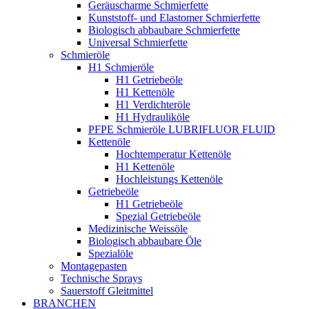
Geräuscharme Schmierfette
Kunststoff- und Elastomer Schmierfette
Biologisch abbaubare Schmierfette
Universal Schmierfette
Schmieröle
H1 Schmieröle
H1 Getriebeöle
H1 Kettenöle
H1 Verdichteröle
H1 Hydrauliköle
PFPE Schmieröle LUBRIFLUOR FLUID
Kettenöle
Hochtemperatur Kettenöle
H1 Kettenöle
Hochleistungs Kettenöle
Getriebeöle
H1 Getriebeöle
Spezial Getriebeöle
Medizinische Weissöle
Biologisch abbaubare Öle
Spezialöle
Montagepasten
Technische Sprays
Sauerstoff Gleitmittel
BRANCHEN