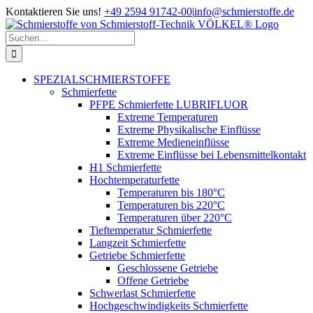
Zum
Kontaktieren Sie uns!
+49 2594 91742-00
|
info@schmierstoffe.de
Inhalt
springen
Suche
nach:
SPEZIALSCHMIERSTOFFE
Schmierfette
PFPE Schmierfette LUBRIFLUOR
Extreme Temperaturen
Extreme Physikalische Einflüsse
Extreme Medieneinflüsse
Extreme Einflüsse bei Lebensmittelkontakt
H1 Schmierfette
Hochtemperaturfette
Temperaturen bis 180°C
Temperaturen bis 220°C
Temperaturen über 220°C
Tieftemperatur Schmierfette
Langzeit Schmierfette
Getriebe Schmierfette
Geschlossene Getriebe
Offene Getriebe
Schwerlast Schmierfette
Hochgeschwindigkeits Schmierfette