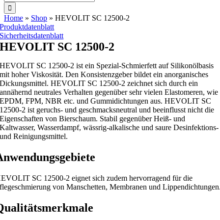
nach:
Home
»
Shop
»
HEVOLIT SC 12500-2
Produktdatenblatt
Sicherheitsdatenblatt
HEVOLIT SC 12500-2
HEVOLIT SC 12500-2 ist ein Spezial-Schmierfett auf Silikonölbasis
mit hoher Viskosität. Den Konsistenzgeber bildet ein anorganisches
Dickungsmittel. HEVOLIT SC 12500-2 zeichnet sich durch ein
annähernd neutrales Verhalten gegenüber sehr vielen Elastomeren, wie
EPDM, FPM, NBR etc. und Gummidichtungen aus. HEVOLIT SC
12500-2 ist geruchs- und geschmacksneutral und beeinflusst nicht die
Eigenschaften von Bierschaum. Stabil gegenüber Heiß- und
Kaltwasser, Wasserdampf, wässrig-alkalische und saure Desinfektions-
und Reinigungsmittel.
Anwendungsgebiete
EVOLIT SC 12500-2 eignet sich zudem hervorragend für die
flegeschmierung von Manschetten, Membranen und Lippendichtungen
Qualitätsmerkmale