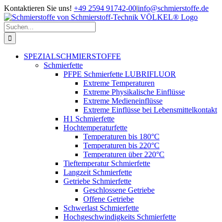
Zum
Kontaktieren Sie uns!
+49 2594 91742-00
|
info@schmierstoffe.de
Inhalt
springen
Suche
nach:
SPEZIALSCHMIERSTOFFE
Schmierfette
PFPE Schmierfette LUBRIFLUOR
Extreme Temperaturen
Extreme Physikalische Einflüsse
Extreme Medieneinflüsse
Extreme Einflüsse bei Lebensmittelkontakt
H1 Schmierfette
Hochtemperaturfette
Temperaturen bis 180°C
Temperaturen bis 220°C
Temperaturen über 220°C
Tieftemperatur Schmierfette
Langzeit Schmierfette
Getriebe Schmierfette
Geschlossene Getriebe
Offene Getriebe
Schwerlast Schmierfette
Hochgeschwindigkeits Schmierfette