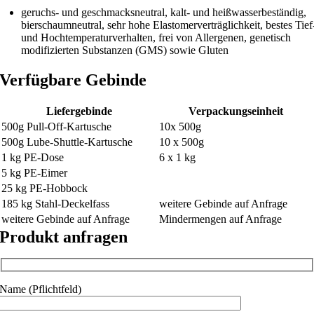
geruchs- und geschmacksneutral, kalt- und heißwasserbeständig,
bierschaumneutral, sehr hohe Elastomerverträglichkeit, bestes Tief
und Hochtemperaturverhalten, frei von Allergenen, genetisch
modifizierten Substanzen (GMS) sowie Gluten
Verfügbare Gebinde
Liefergebinde
Verpackungseinheit
500g Pull-Off-Kartusche
10x 500g
500g Lube-Shuttle-Kartusche
10 x 500g
1 kg PE-Dose
6 x 1 kg
5 kg PE-Eimer
25 kg PE-Hobbock
185 kg Stahl-Deckelfass
weitere Gebinde auf Anfrage
weitere Gebinde auf Anfrage
Mindermengen auf Anfrage
Produkt anfragen
Name (Pflichtfeld)