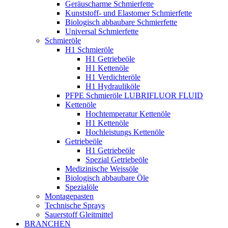
Geräuscharme Schmierfette
Kunststoff- und Elastomer Schmierfette
Biologisch abbaubare Schmierfette
Universal Schmierfette
Schmieröle
H1 Schmieröle
H1 Getriebeöle
H1 Kettenöle
H1 Verdichteröle
H1 Hydrauliköle
PFPE Schmieröle LUBRIFLUOR FLUID
Kettenöle
Hochtemperatur Kettenöle
H1 Kettenöle
Hochleistungs Kettenöle
Getriebeöle
H1 Getriebeöle
Spezial Getriebeöle
Medizinische Weissöle
Biologisch abbaubare Öle
Spezialöle
Montagepasten
Technische Sprays
Sauerstoff Gleitmittel
BRANCHEN