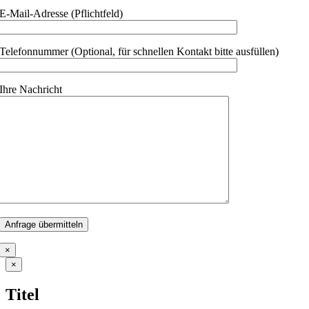
E-Mail-Adresse (Pflichtfeld)
Telefonnummer (Optional, für schnellen Kontakt bitte ausfüllen)
Ihre Nachricht
×
Close
×
product
quick
Titel
view