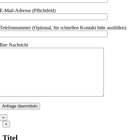
E-Mail-Adresse (Pflichtfeld)
Telefonnummer (Optional, für schnellen Kontakt bitte ausfüllen)
Ihre Nachricht
×
Close
×
product
quick
Titel
view