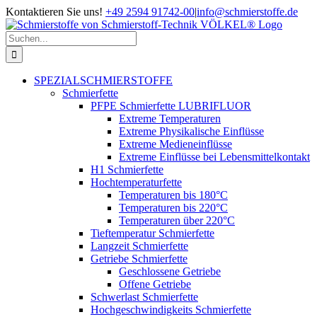
Zum
Kontaktieren Sie uns!
+49 2594 91742-00
|
info@schmierstoffe.de
Inhalt
springen
Suche
nach:
SPEZIALSCHMIERSTOFFE
Schmierfette
PFPE Schmierfette LUBRIFLUOR
Extreme Temperaturen
Extreme Physikalische Einflüsse
Extreme Medieneinflüsse
Extreme Einflüsse bei Lebensmittelkontakt
H1 Schmierfette
Hochtemperaturfette
Temperaturen bis 180°C
Temperaturen bis 220°C
Temperaturen über 220°C
Tieftemperatur Schmierfette
Langzeit Schmierfette
Getriebe Schmierfette
Geschlossene Getriebe
Offene Getriebe
Schwerlast Schmierfette
Hochgeschwindigkeits Schmierfette