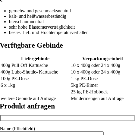
geruchs- und geschmacksneutral
kalt- und heißwasserbeständig
bierschaumneutral
sehr hohe Elastomerverträglichkeit
bestes Tief- und Hochtemperaturverhalten
Verfügbare Gebinde
Liefergebinde
Verpackungseinheit
400g Pull-Off-Kartusche
10 x 400g oder 24 x 400g
400g Lube-Shuttle- Kartusche
10 x 400g oder 24 x 400g
100g PE-Dose
1 kg PE-Dose
6 x 1kg
5kg PE-Eimer
25 kg PE-Hobbock
weitere Gebinde auf Anfrage
Mindermengen auf Anfrage
Produkt anfragen
Name (Pflichtfeld)