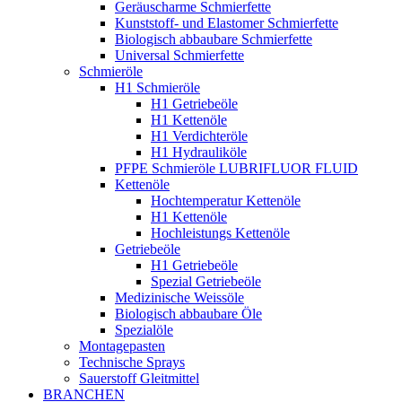
Geräuscharme Schmierfette
Kunststoff- und Elastomer Schmierfette
Biologisch abbaubare Schmierfette
Universal Schmierfette
Schmieröle
H1 Schmieröle
H1 Getriebeöle
H1 Kettenöle
H1 Verdichteröle
H1 Hydrauliköle
PFPE Schmieröle LUBRIFLUOR FLUID
Kettenöle
Hochtemperatur Kettenöle
H1 Kettenöle
Hochleistungs Kettenöle
Getriebeöle
H1 Getriebeöle
Spezial Getriebeöle
Medizinische Weissöle
Biologisch abbaubare Öle
Spezialöle
Montagepasten
Technische Sprays
Sauerstoff Gleitmittel
BRANCHEN