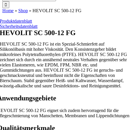
nach:
Home
»
Shop
»
HEVOLIT SC 500-12 FG
Produktdatenblatt
Sicherheitsdatenblatt
HEVOLIT SC 500-12 FG
HEVOLIT SC 500-12 FG ist ein Spezial-Schmierfett auf
Silikonölbasis mit hoher Viskosität. Den Konsistenzgeber bildet
mikrofeines Polytetrafluorethylen (PTFE). HEVOLIT SC 500-12 FG
zeichnet sich durch ein annähernd neutrales Verhalten gegenüber sehr
vielen Elastomeren, wie EPDM, FPM, NBR etc. und
Gummidichtungen aus. HEVOLIT SC 500-12 FG ist geruchs- und
geschmacksneutral und beeinflusst nicht die Eigenschaften von
Bierschaum. Stabil gegenüber Heiß- und Kaltwasser, Wasserdampf,
wässrig-alkalische und saure Desinfektions- und Reinigungsmittel.
Anwendungsgebiete
EVOLIT SC 500-12 FG eignet sich zudem hervorragend für die
flegeschmierung von Manschetten, Membranen und Lippendichtungen
Qualitätsmerkmale