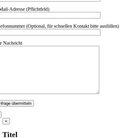
Mail-Adresse (Pflichtfeld)
lefonnummer (Optional, für schnellen Kontakt bitte ausfüllen)
re Nachricht
Close
×
product
quick
Titel
view