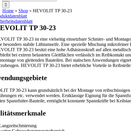
nach:
Home
»
Shop
»
HEVOLIT TP 30-23
oduktdatenblatt
cherheitsdatenblatt
EVOLIT TP 30-23
VOLIT TP 30-23 ist eine vielseitig einsetzbare Schmier- und Montagepa
ne besonders stabile Lithiumseife. Eine spezielle Mischung mikrofeiner
VOLIT TP 30-23 besitzt eine hohe Adhäsionskraft auf allen metallisc
rbleibt bei extrem belasteten Gleitflächen verlässlich im Reibkontakt 
montage von gleitenden Bauteilen. Bei statischen Anwendungen eigne
rzubeugen. HEVOLIT TP 30-23 bietet erhebliche Vorteile in Reibstelle
endungsgebiete
T TP 30-23 kann grundsätzlich bei der Montage von reibschüssigen 
führungen etc. verwendet werden. Erstklassige Eignung für die Spannf
en Spannfutter-Bauteile, ermöglicht konstante Spannkräfte bei Keilstan
litätsmerkmale
Langzeitschmierung
weiter Gebrauchstemperaturbereich