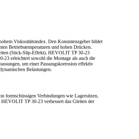
 hohem Viskositätsindex. Den Konsistenzgeber bildet
rhöhten Betriebstemperaturen und hohen Drücken.
leiten (Stick-Slip-Effekt). HEVOLIT TP 30-23
0-23 erleichtert sowohl die Montage als auch die
assungen, um einer Passungskorrosion effektiv
d dynamischen Belastungen.
n formschüssigen Verbindungen wie Lagersitzen,
n. HEVOLIT TP 30-23 verbessert das Gleiten der