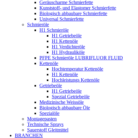
Geräuscharme Schmierfette
Kunststoff- und Elastomer Schmierfette
Biologisch abbaubare Schmierfette
Universal Schmierfette
Schmieröle
H1 Schmieröle
H1 Getriebeöle
H1 Kettenöle
H1 Verdichteröle
H1 Hydrauliköle
PFPE Schmieröle LUBRIFLUOR FLUID
Kettenöle
Hochtemperatur Kettenöle
H1 Kettenöle
Hochleistungs Kettenöle
Getriebeöle
H1 Getriebeöle
Spezial Getriebeöle
Medizinische Weissöle
Biologisch abbaubare Öle
Spezialöle
Montagepasten
Technische Sprays
Sauerstoff Gleitmittel
BRANCHEN