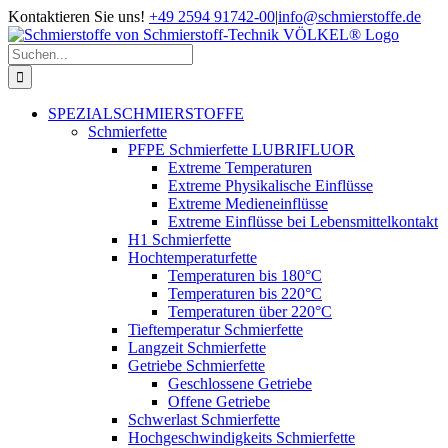
Zum
Kontaktieren Sie uns!
+49 2594 91742-00
|
info@schmierstoffe.de
Inhalt
springen
Suche
nach:
SPEZIALSCHMIERSTOFFE
Schmierfette
PFPE Schmierfette LUBRIFLUOR
Extreme Temperaturen
Extreme Physikalische Einflüsse
Extreme Medieneinflüsse
Extreme Einflüsse bei Lebensmittelkontakt
H1 Schmierfette
Hochtemperaturfette
Temperaturen bis 180°C
Temperaturen bis 220°C
Temperaturen über 220°C
Tieftemperatur Schmierfette
Langzeit Schmierfette
Getriebe Schmierfette
Geschlossene Getriebe
Offene Getriebe
Schwerlast Schmierfette
Hochgeschwindigkeits Schmierfette