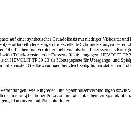
ste auf einer synthetischer Grundölbasis mit niedriger Viskosität und
 Polytetrafluorethylene sorgen für exzellente Schmierleistungen bei e
hen Oberflächen und verhindert bei dynamischen Prozessen das Ruckg
und wirkt Tribokorrosion oder Fressen effektiv entgegen. HEVOLIT TP 3
t sich HEVOLIT TP 30-23 als Montagepaste für Übergangs- und Spielp
n mit kleinsten Gleitbewegungen bei gleichzeitig hohen statischen un
Verbindungen, wie Ringfeder- und Spannhülsenverbindungen sowie vo
utterschmierung bei hoher Präzision und gleichbleibenden Spannkräfte
gen-, Plankurven und Planspiralfutter.