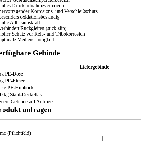
hohes Druckaufnahmevermögen
hervorragender Korrosions -und Verschleißschutz
besonders oxidationsbeständig
hohe Adhäsionskraft
verhindert Ruckgleiten (stick-slip)
hoher Schutz vor Reib- und Tribokorrosion
optimale Medienständigkeit.
erfügbare Gebinde
Liefergebinde
kg PE-Dose
kg PE-Eimer
 kg PE-Hobbock
0 kg Stahl-Deckelfass
itere Gebinde auf Anfrage
rodukt anfragen
me (Pflichtfeld)