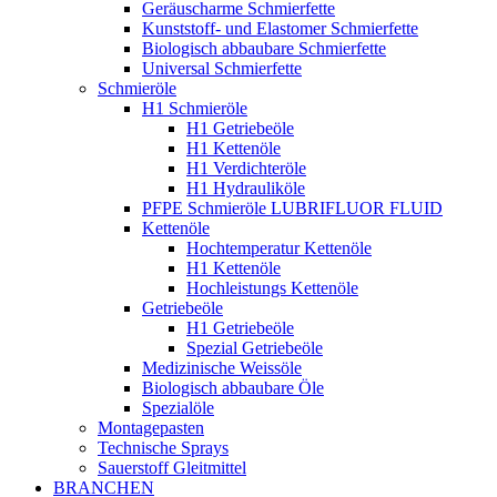
Geräuscharme Schmierfette
Kunststoff- und Elastomer Schmierfette
Biologisch abbaubare Schmierfette
Universal Schmierfette
Schmieröle
H1 Schmieröle
H1 Getriebeöle
H1 Kettenöle
H1 Verdichteröle
H1 Hydrauliköle
PFPE Schmieröle LUBRIFLUOR FLUID
Kettenöle
Hochtemperatur Kettenöle
H1 Kettenöle
Hochleistungs Kettenöle
Getriebeöle
H1 Getriebeöle
Spezial Getriebeöle
Medizinische Weissöle
Biologisch abbaubare Öle
Spezialöle
Montagepasten
Technische Sprays
Sauerstoff Gleitmittel
BRANCHEN