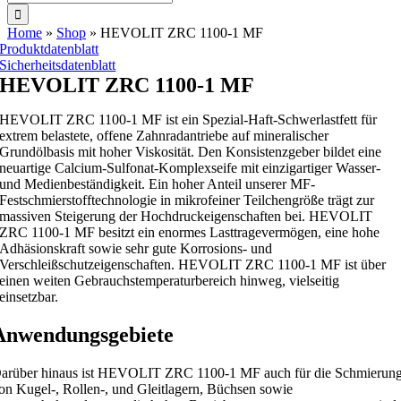
nach:
Home
»
Shop
»
HEVOLIT ZRC 1100-1 MF
Produktdatenblatt
Sicherheitsdatenblatt
HEVOLIT ZRC 1100-1 MF
HEVOLIT ZRC 1100-1 MF ist ein Spezial-Haft-Schwerlastfett für
extrem belastete, offene Zahnradantriebe auf mineralischer
Grundölbasis mit hoher Viskosität. Den Konsistenzgeber bildet eine
neuartige Calcium-Sulfonat-Komplexseife mit einzigartiger Wasser-
und Medienbeständigkeit. Ein hoher Anteil unserer MF-
Festschmierstofftechnologie in mikrofeiner Teilchengröße trägt zur
massiven Steigerung der Hochdruckeigenschaften bei. HEVOLIT
ZRC 1100-1 MF besitzt ein enormes Lasttragevermögen, eine hohe
Adhäsionskraft sowie sehr gute Korrosions- und
Verschleißschutzeigenschaften. HEVOLIT ZRC 1100-1 MF ist über
einen weiten Gebrauchstemperaturbereich hinweg, vielseitig
einsetzbar.
Anwendungsgebiete
arüber hinaus ist HEVOLIT ZRC 1100-1 MF auch für die Schmierun
on Kugel-, Rollen-, und Gleitlagern, Büchsen sowie