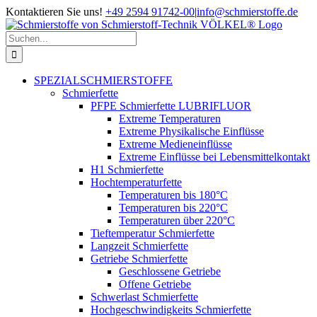
Zum
Kontaktieren Sie uns!
+49 2594 91742-00
|
info@schmierstoffe.de
Inhalt
springen
Suche
nach:
SPEZIALSCHMIERSTOFFE
Schmierfette
PFPE Schmierfette LUBRIFLUOR
Extreme Temperaturen
Extreme Physikalische Einflüsse
Extreme Medieneinflüsse
Extreme Einflüsse bei Lebensmittelkontakt
H1 Schmierfette
Hochtemperaturfette
Temperaturen bis 180°C
Temperaturen bis 220°C
Temperaturen über 220°C
Tieftemperatur Schmierfette
Langzeit Schmierfette
Getriebe Schmierfette
Geschlossene Getriebe
Offene Getriebe
Schwerlast Schmierfette
Hochgeschwindigkeits Schmierfette