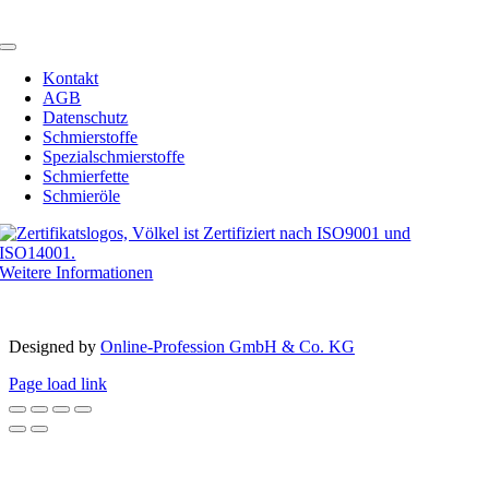
Email:
info@schmierstoffe.de
Toggle
Navigation
Kontakt
AGB
Datenschutz
Schmierstoffe
Spezialschmierstoffe
Schmierfette
Schmieröle
Weitere Informationen
Copyright 2012 – 2023 | Völkel® | Alle Rechte vorbehalten
Designed by­
Online-Profession GmbH & Co. KG
Page load link
Nach
oben