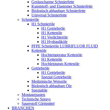
Geräuscharme Schmierfette
Kunststoff- und Elastomer Schmierfette
Biologisch abbaubare Schmierfette
Universal Schmierfette
Schmieröle
H1 Schmieröle
H1 Getriebeöle
H1 Kettenöle
H1 Verdichteröle
H1 Hydrauliköle
PFPE Schmieröle LUBRIFLUOR FLUID
Kettenöle
Hochtemperatur Kettenöle
H1 Kettenöle
Hochleistungs Kettenöle
Getriebeöle
H1 Getriebeöle
Spezial Getriebeöle
Medizinische Weissöle
Biologisch abbaubare Öle
Spezialöle
Montagepasten
Technische Sprays
Sauerstoff Gleitmittel
BRANCHEN