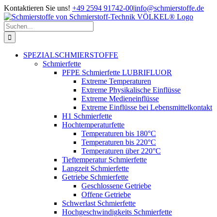
Zum
Kontaktieren Sie uns!
+49 2594 91742-00
|
info@schmierstoffe.de
Inhalt
springen
Suche
nach:
SPEZIALSCHMIERSTOFFE
Schmierfette
PFPE Schmierfette LUBRIFLUOR
Extreme Temperaturen
Extreme Physikalische Einflüsse
Extreme Medieneinflüsse
Extreme Einflüsse bei Lebensmittelkontakt
H1 Schmierfette
Hochtemperaturfette
Temperaturen bis 180°C
Temperaturen bis 220°C
Temperaturen über 220°C
Tieftemperatur Schmierfette
Langzeit Schmierfette
Getriebe Schmierfette
Geschlossene Getriebe
Offene Getriebe
Schwerlast Schmierfette
Hochgeschwindigkeits Schmierfette