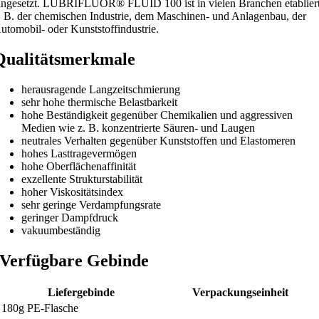
ingesetzt. LUBRIFLUOR® FLUID 100 ist in vielen Branchen etabliert
. B. der chemischen Industrie, dem Maschinen- und Anlagenbau, der
utomobil- oder Kunststoffindustrie.
Qualitätsmerkmale
herausragende Langzeitschmierung
sehr hohe thermische Belastbarkeit
hohe Beständigkeit gegenüber Chemikalien und aggressiven
Medien wie z. B. konzentrierte Säuren- und Laugen
neutrales Verhalten gegenüber Kunststoffen und Elastomeren
hohes Lasttragevermögen
hohe Oberflächenaffinität
exzellente Strukturstabilität
hoher Viskositätsindex
sehr geringe Verdampfungsrate
geringer Dampfdruck
vakuumbeständig
Verfügbare Gebinde
Liefergebinde
Verpackungseinheit
180g PE-Flasche