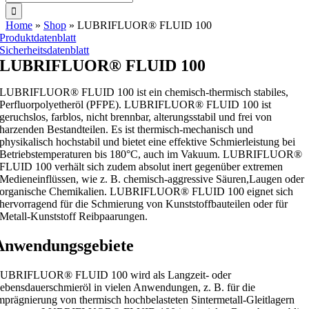
nach:
Home
»
Shop
»
LUBRIFLUOR® FLUID 100
Produktdatenblatt
Sicherheitsdatenblatt
LUBRIFLUOR® FLUID 100
LUBRIFLUOR® FLUID 100 ist ein chemisch-thermisch stabiles,
Perfluorpolyetheröl (PFPE). LUBRIFLUOR® FLUID 100 ist
geruchslos, farblos, nicht brennbar, alterungsstabil und frei von
harzenden Bestandteilen. Es ist thermisch-mechanisch und
physikalisch hochstabil und bietet eine effektive Schmierleistung bei
Betriebstemperaturen bis 180°C, auch im Vakuum. LUBRIFLUOR®
FLUID 100 verhält sich zudem absolut inert gegenüber extremen
Medieneinflüssen, wie z. B. chemisch-aggressive Säuren,Laugen oder
organische Chemikalien. LUBRIFLUOR® FLUID 100 eignet sich
hervorragend für die Schmierung von Kunststoffbauteilen oder für
Metall-Kunststoff Reibpaarungen.
Anwendungsgebiete
UBRIFLUOR® FLUID 100 wird als Langzeit- oder
ebensdauerschmieröl in vielen Anwendungen, z. B. für die
mprägnierung von thermisch hochbelasteten Sintermetall-Gleitlagern