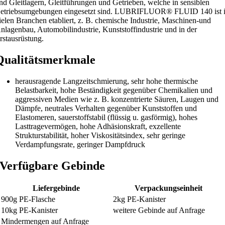
nd Gleitlagern, Gleitführungen und Getrieben, welche in sensiblen
etriebsumgebungen eingesetzt sind. LUBRIFLUOR® FLUID 140 ist 
ielen Branchen etabliert, z. B. chemische Industrie, Maschinen-und
nlagenbau, Automobilindustrie, Kunststoffindustrie und in der
rstausrüstung.
Qualitätsmerkmale
herausragende Langzeitschmierung, sehr hohe thermische
Belastbarkeit, hohe Beständigkeit gegenüber Chemikalien und
aggressiven Medien wie z. B. konzentrierte Säuren, Laugen und
Dämpfe, neutrales Verhalten gegenüber Kunststoffen und
Elastomeren, sauerstoffstabil (flüssig u. gasförmig), hohes
Lasttragevermögen, hohe Adhäsionskraft, exzellente
Strukturstabilität, hoher Viskositätsindex, sehr geringe
Verdampfungsrate, geringer Dampfdruck
Verfügbare Gebinde
Liefergebinde
Verpackungseinheit
900g PE-Flasche
2kg PE-Kanister
10kg PE-Kanister
weitere Gebinde auf Anfrage
Mindermengen auf Anfrage