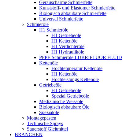
Geräuscharme Schmierfette
Kunststoff- und Elastomer Schmierfette
Biologisch abbaubare Schmierfette
Universal Schmierfette
Schmieröle
H1 Schmieröle
H1 Getriebeöle
H1 Kettenöle
H1 Verdichteröle
H1 Hydrauliköle
PFPE Schmieröle LUBRIFLUOR FLUID
Kettenöle
Hochtemperatur Kettenöle
H1 Kettenöle
Hochleistungs Kettenöle
Getriebeöle
H1 Getriebeöle
Spezial Getriebeöle
Medizinische Weissöle
Biologisch abbaubare Öle
Spezialöle
Montagepasten
Technische Sprays
Sauerstoff Gleitmittel
BRANCHEN