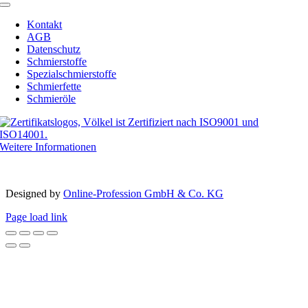
Toggle
Navigation
Kontakt
AGB
Datenschutz
Schmierstoffe
Spezialschmierstoffe
Schmierfette
Schmieröle
Weitere Informationen
Copyright 2012 – 2023 | Völkel® | Alle Rechte vorbehalten
Designed by­
Online-Profession GmbH & Co. KG
Page load link
Nach
oben