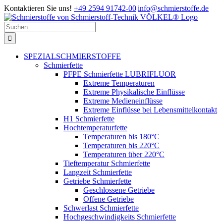
Zum
Kontaktieren Sie uns!
+49 2594 91742-00
|
info@schmierstoffe.de
Inhalt
springen
Suche
nach:
SPEZIALSCHMIERSTOFFE
Schmierfette
PFPE Schmierfette LUBRIFLUOR
Extreme Temperaturen
Extreme Physikalische Einflüsse
Extreme Medieneinflüsse
Extreme Einflüsse bei Lebensmittelkontakt
H1 Schmierfette
Hochtemperaturfette
Temperaturen bis 180°C
Temperaturen bis 220°C
Temperaturen über 220°C
Tieftemperatur Schmierfette
Langzeit Schmierfette
Getriebe Schmierfette
Geschlossene Getriebe
Offene Getriebe
Schwerlast Schmierfette
Hochgeschwindigkeits Schmierfette