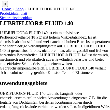
nach:
Home
»
Shop
»
LUBRIFLUOR® FLUID 140
Produktdatenblatt
Sicherheitsdatenblatt
LUBRIFLUOR® FLUID 140
LUBRIFLUOR® FLUID 140 ist ein mittelviskoses
Perfluorpolyetheröl (PFPE) mit hohem Viskositätsindex. Es ist
chemisch absolut stabil und weist auch bei hohen Betriebstemperaturen
eine sehr niedrige Verdampfungsrate auf. LUBRIFLUOR® FLUID
140 ist geruchslos, farblos, nicht brennbar, alterungsstabil und frei von
harzenden Bestandteilen. LUBRIFLUOR® FLUID 140 ist thermisch,
mechanisch und physikalisch außergewöhnlich belastbar und bietet
eine effektive Schmierleistung in einem weiten
Gebrauchstemperaturbereich. LUBRIFLUOR® FLUID 140 verhält
sich absolut neutral gegenüber Kunststoffen und Elastomeren.
Anwendungsgebiete
UBRIFLUOR® FLUID 140 wird als Langzeit- oder
ebensdauerschmieröl in vielen Anwendungen eingesetzt. Z.B. für die
ontage von Dichtungen, bei denen Kontaminationen durch
erdampfungsrückstände verhindert werden sollen. In ölgeführten Wälz