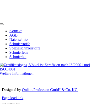
Telefon:
+49 (0) 2594 91742-00
Telefax: +49 (0) 2594 91742-20
Email:
info@schmierstoffe.de
Toggle
Navigation
Kontakt
AGB
Datenschutz
Schmierstoffe
Spezialschmierstoffe
Schmierfette
Schmieröle
Weitere Informationen
Copyright 2012 – 2023 | Völkel® | Alle Rechte vorbehalten
Designed by­
Online-Profession GmbH & Co. KG
Page load link