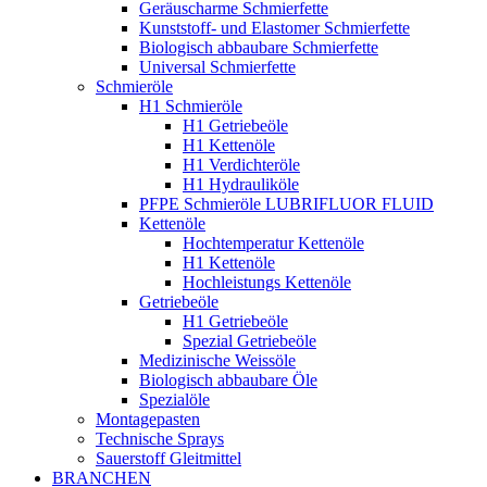
Geräuscharme Schmierfette
Kunststoff- und Elastomer Schmierfette
Biologisch abbaubare Schmierfette
Universal Schmierfette
Schmieröle
H1 Schmieröle
H1 Getriebeöle
H1 Kettenöle
H1 Verdichteröle
H1 Hydrauliköle
PFPE Schmieröle LUBRIFLUOR FLUID
Kettenöle
Hochtemperatur Kettenöle
H1 Kettenöle
Hochleistungs Kettenöle
Getriebeöle
H1 Getriebeöle
Spezial Getriebeöle
Medizinische Weissöle
Biologisch abbaubare Öle
Spezialöle
Montagepasten
Technische Sprays
Sauerstoff Gleitmittel
BRANCHEN