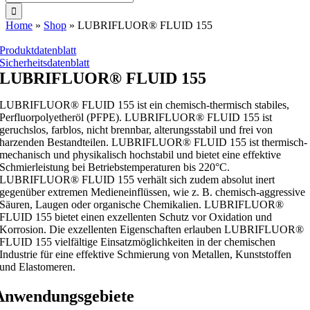
nach:
Home
»
Shop
»
LUBRIFLUOR® FLUID 155
Produktdatenblatt
Sicherheitsdatenblatt
LUBRIFLUOR® FLUID 155
LUBRIFLUOR® FLUID 155 ist ein chemisch-thermisch stabiles,
Perfluorpolyetheröl (PFPE). LUBRIFLUOR® FLUID 155 ist
geruchslos, farblos, nicht brennbar, alterungsstabil und frei von
harzenden Bestandteilen. LUBRIFLUOR® FLUID 155 ist thermisch-
mechanisch und physikalisch hochstabil und bietet eine effektive
Schmierleistung bei Betriebstemperaturen bis 220°C.
LUBRIFLUOR® FLUID 155 verhält sich zudem absolut inert
gegenüber extremen Medieneinflüssen, wie z. B. chemisch-aggressive
Säuren, Laugen oder organische Chemikalien. LUBRIFLUOR®
FLUID 155 bietet einen exzellenten Schutz vor Oxidation und
Korrosion. Die exzellenten Eigenschaften erlauben LUBRIFLUOR®
FLUID 155 vielfältige Einsatzmöglichkeiten in der chemischen
Industrie für eine effektive Schmierung von Metallen, Kunststoffen
und Elastomeren.
Anwendungsgebiete