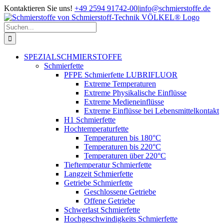
Zum
Kontaktieren Sie uns!
+49 2594 91742-00
|
info@schmierstoffe.de
Inhalt
springen
Suche
nach:
SPEZIALSCHMIERSTOFFE
Schmierfette
PFPE Schmierfette LUBRIFLUOR
Extreme Temperaturen
Extreme Physikalische Einflüsse
Extreme Medieneinflüsse
Extreme Einflüsse bei Lebensmittelkontakt
H1 Schmierfette
Hochtemperaturfette
Temperaturen bis 180°C
Temperaturen bis 220°C
Temperaturen über 220°C
Tieftemperatur Schmierfette
Langzeit Schmierfette
Getriebe Schmierfette
Geschlossene Getriebe
Offene Getriebe
Schwerlast Schmierfette
Hochgeschwindigkeits Schmierfette