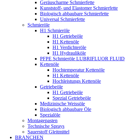
Geräuscharme Schmierfette
Kunststoff- und Elastomer Schmierfette
Biologisch abbaubare Schmierfette
Universal Schmierfette
Schmieröle
H1 Schmieröle
H1 Getriebeöle
H1 Kettenöle
H1 Verdichteröle
H1 Hydrauliköle
PFPE Schmieröle LUBRIFLUOR FLUID
Kettenöle
Hochtemperatur Kettenöle
H1 Kettenöle
Hochleistungs Kettenöle
Getriebeöle
H1 Getriebeöle
Spezial Getriebeöle
Medizinische Weissöle
Biologisch abbaubare Öle
Spezialöle
Montagepasten
Technische Sprays
Sauerstoff Gleitmittel
BRANCHEN