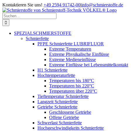
Zum
Kontaktieren Sie uns!
+49 2594 91742-00
|
info@schmierstoffe.de
Inhalt
springen
Suche
nach:
SPEZIALSCHMIERSTOFFE
Schmierfette
PFPE Schmierfette LUBRIFLUOR
Extreme Temperaturen
Extreme Physikalische Einflüsse
Extreme Medieneinflüsse
Extreme Einflüsse bei Lebensmittelkontakt
H1 Schmierfette
Hochtemperaturfette
Temperaturen bis 180°C
Temperaturen bis 220°C
Temperaturen über 220°C
Tieftemperatur Schmierfette
Langzeit Schmierfette
Getriebe Schmierfette
Geschlossene Getriebe
Offene Getriebe
Schwerlast Schmierfette
Hochgeschwindigkeits Schmierfette