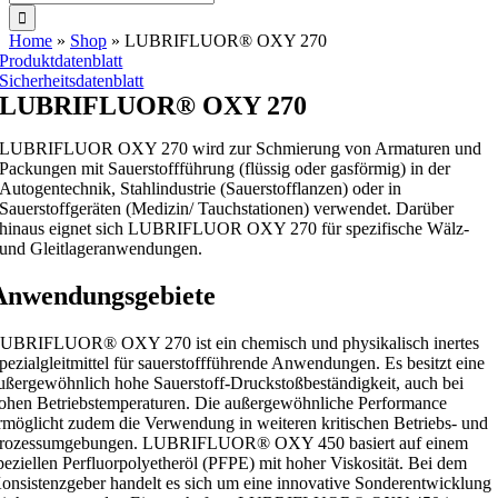
nach:
Home
»
Shop
»
LUBRIFLUOR® OXY 270
Produktdatenblatt
Sicherheitsdatenblatt
LUBRIFLUOR® OXY 270
LUBRIFLUOR OXY 270 wird zur Schmierung von Armaturen und
Packungen mit Sauerstoffführung (flüssig oder gasförmig) in der
Autogentechnik, Stahlindustrie (Sauerstofflanzen) oder in
Sauerstoffgeräten (Medizin/ Tauchstationen) verwendet. Darüber
hinaus eignet sich LUBRIFLUOR OXY 270 für spezifische Wälz-
und Gleitlageranwendungen.
Anwendungsgebiete
UBRIFLUOR® OXY 270 ist ein chemisch und physikalisch inertes
pezialgleitmittel für sauerstoffführende Anwendungen. Es besitzt eine
ußergewöhnlich hohe Sauerstoff-Druckstoßbeständigkeit, auch bei
ohen Betriebstemperaturen. Die außergewöhnliche Performance
rmöglicht zudem die Verwendung in weiteren kritischen Betriebs- und
rozessumgebungen. LUBRIFLUOR® OXY 450 basiert auf einem
peziellen Perfluorpolyetheröl (PFPE) mit hoher Viskosität. Bei dem
onsistenzgeber handelt es sich um eine innovative Sonderentwicklung