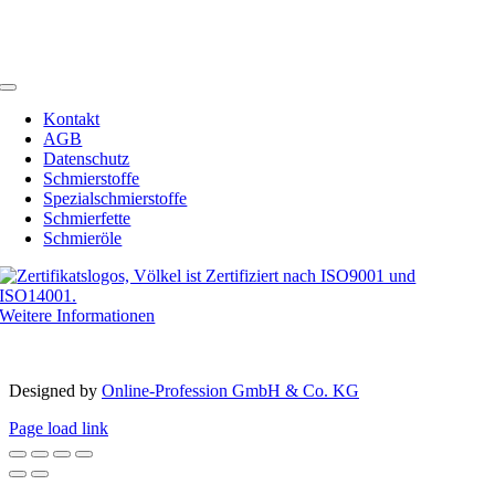
Telefon:
+49 (0) 2594 91742-00
Telefax: +49 (0) 2594 91742-20
Email:
info@schmierstoffe.de
Toggle
Navigation
Kontakt
AGB
Datenschutz
Schmierstoffe
Spezialschmierstoffe
Schmierfette
Schmieröle
Weitere Informationen
Copyright 2012 – 2023 | Völkel® | Alle Rechte vorbehalten
Designed by­
Online-Profession GmbH & Co. KG
Page load link
Nach