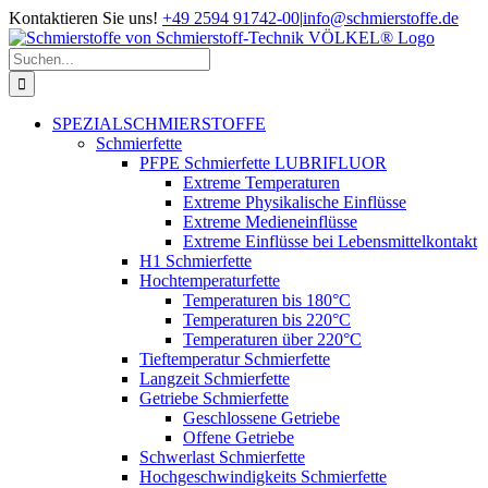
Zum
Kontaktieren Sie uns!
+49 2594 91742-00
|
info@schmierstoffe.de
Inhalt
springen
Suche
nach:
SPEZIALSCHMIERSTOFFE
Schmierfette
PFPE Schmierfette LUBRIFLUOR
Extreme Temperaturen
Extreme Physikalische Einflüsse
Extreme Medieneinflüsse
Extreme Einflüsse bei Lebensmittelkontakt
H1 Schmierfette
Hochtemperaturfette
Temperaturen bis 180°C
Temperaturen bis 220°C
Temperaturen über 220°C
Tieftemperatur Schmierfette
Langzeit Schmierfette
Getriebe Schmierfette
Geschlossene Getriebe
Offene Getriebe
Schwerlast Schmierfette
Hochgeschwindigkeits Schmierfette