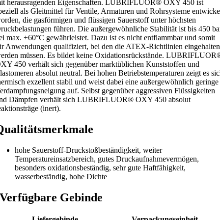
it herausragenden Eigenschaften. LUBRIFLUOR® OXY 450 ist
peziell als Gleitmittel für Ventile, Armaturen und Rohrsysteme entwicke
orden, die gasförmigen und flüssigen Sauerstoff unter höchsten
ruckbelastungen führen. Die außergewöhnliche Stabilität ist bis 450 ba
ei max. +60°C gewährleistet. Dazu ist es nicht entflammbar und somit
ür Anwendungen qualifiziert, bei den die ATEX-Richtlinien eingehalte
erden müssen. Es bildet keine Oxidationsrückstände. LUBRIFLUOR
XY 450 verhält sich gegenüber marktüblichen Kunststoffen und
lastomeren absolut neutral. Bei hohen Betriebstemperaturen zeigt es si
hermisch exzellent stabil und weist dabei eine außergewöhnlich geringe
erdampfungsneigung auf. Selbst gegenüber aggressiven Flüssigkeiten
nd Dämpfen verhält sich LUBRIFLUOR® OXY 450 absolut
eaktionsträge (inert).
Qualitätsmerkmale
hohe Sauerstoff-Druckstoßbeständigkeit, weiter
Temperatureinsatzbereich, gutes Druckaufnahmevermögen,
besonders oxidationsbeständig, sehr gute Haftfähigkeit,
wasserbeständig, hohe Dichte
Verfügbare Gebinde
Liefergebinde
Verpackungseinheit