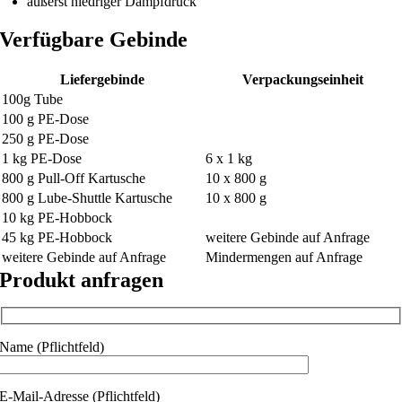
äußerst niedriger Dampfdruck
Verfügbare Gebinde
Liefergebinde
Verpackungseinheit
100g Tube
100 g PE-Dose
250 g PE-Dose
1 kg PE-Dose
6 x 1 kg
800 g Pull-Off Kartusche
10 x 800 g
800 g Lube-Shuttle Kartusche
10 x 800 g
10 kg PE-Hobbock
45 kg PE-Hobbock
weitere Gebinde auf Anfrage
weitere Gebinde auf Anfrage
Mindermengen auf Anfrage
Produkt anfragen
Name (Pflichtfeld)
E-Mail-Adresse (Pflichtfeld)