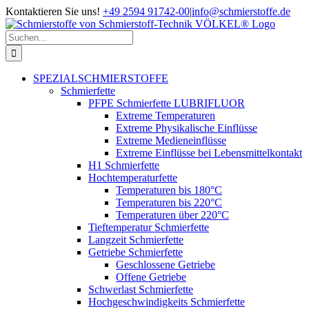
Zum
Kontaktieren Sie uns!
+49 2594 91742-00
|
info@schmierstoffe.de
Inhalt
springen
Suche
nach:
SPEZIALSCHMIERSTOFFE
Schmierfette
PFPE Schmierfette LUBRIFLUOR
Extreme Temperaturen
Extreme Physikalische Einflüsse
Extreme Medieneinflüsse
Extreme Einflüsse bei Lebensmittelkontakt
H1 Schmierfette
Hochtemperaturfette
Temperaturen bis 180°C
Temperaturen bis 220°C
Temperaturen über 220°C
Tieftemperatur Schmierfette
Langzeit Schmierfette
Getriebe Schmierfette
Geschlossene Getriebe
Offene Getriebe
Schwerlast Schmierfette
Hochgeschwindigkeits Schmierfette