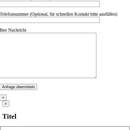
Telefonnummer (Optional, für schnellen Kontakt bitte ausfüllen)
Ihre Nachricht
×
Close
×
product
quick
Titel
view