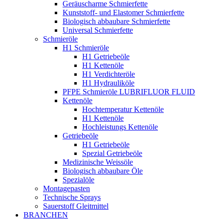
Geräuscharme Schmierfette
Kunststoff- und Elastomer Schmierfette
Biologisch abbaubare Schmierfette
Universal Schmierfette
Schmieröle
H1 Schmieröle
H1 Getriebeöle
H1 Kettenöle
H1 Verdichteröle
H1 Hydrauliköle
PFPE Schmieröle LUBRIFLUOR FLUID
Kettenöle
Hochtemperatur Kettenöle
H1 Kettenöle
Hochleistungs Kettenöle
Getriebeöle
H1 Getriebeöle
Spezial Getriebeöle
Medizinische Weissöle
Biologisch abbaubare Öle
Spezialöle
Montagepasten
Technische Sprays
Sauerstoff Gleitmittel
BRANCHEN