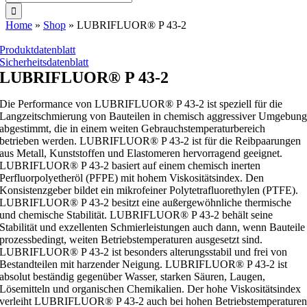
nach:
Home
»
Shop
»
LUBRIFLUOR® P 43-2
Produktdatenblatt
Sicherheitsdatenblatt
LUBRIFLUOR® P 43-2
Die Performance von LUBRIFLUOR® P 43-2 ist speziell für die
Langzeitschmierung von Bauteilen in chemisch aggressiver Umgebun
abgestimmt, die in einem weiten Gebrauchstemperaturbereich
betrieben werden. LUBRIFLUOR® P 43-2 ist für die Reibpaarungen
aus Metall, Kunststoffen und Elastomeren hervorragend geeignet.
LUBRIFLUOR® P 43-2 basiert auf einem chemisch inerten
Perfluorpolyetheröl (PFPE) mit hohem Viskositätsindex. Den
Konsistenzgeber bildet ein mikrofeiner Polytetrafluorethylen (PTFE).
LUBRIFLUOR® P 43-2 besitzt eine außergewöhnliche thermische
und chemische Stabilität. LUBRIFLUOR® P 43-2 behält seine
Stabilität und exzellenten Schmierleistungen auch dann, wenn Bauteile
prozessbedingt, weiten Betriebstemperaturen ausgesetzt sind.
LUBRIFLUOR® P 43-2 ist besonders alterungsstabil und frei von
Bestandteilen mit harzender Neigung. LUBRIFLUOR® P 43-2 ist
absolut beständig gegenüber Wasser, starken Säuren, Laugen,
Lösemitteln und organischen Chemikalien. Der hohe Viskositätsindex
verleiht LUBRIFLUOR® P 43-2 auch bei hohen Betriebstemperature