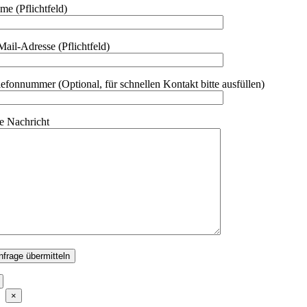
me (Pflichtfeld)
Mail-Adresse (Pflichtfeld)
lefonnummer (Optional, für schnellen Kontakt bitte ausfüllen)
re Nachricht
Close
×
product