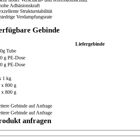
hohe Adhäsionskraft
exzellente Strukturstabilität
niedrige Verdampfungsrate
erfügbare Gebinde
Liefergebinde
0g Tube
0 g PE-Dose
0 g PE-Dose
x 1 kg
 x 800 g
 x 800 g
itere Gebinde auf Anfrage
itere Gebinde auf Anfrage
rodukt anfragen