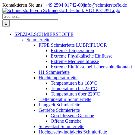
Zum
Kontaktieren Sie uns!
+49 2594 91742-00
|
info@schmierstoffe.de
Inhalt
springen
Suche
nach:
SPEZIALSCHMIERSTOFFE
Schmierfette
PFPE Schmierfette LUBRIFLUOR
Extreme Temperaturen
Extreme Physikalische Einflüsse
Extreme Medieneinflüsse
Extreme Einflüsse bei Lebensmittelkontakt
H1 Schmierfette
Hochtemperaturfette
Temperaturen bis 180°C
Temperaturen bis 220°C
Temperaturen über 220°C
Tieftemperatur Schmierfette
Langzeit Schmierfette
Getriebe Schmierfette
Geschlossene Getriebe
Offene Getriebe
Schwerlast Schmierfette
Hochgeschwindigkeits Schmierfette