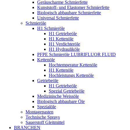
Geräuscharme Schmierfette
Kunststoff- und Elastomer Schmierfette
Biologisch abbaubare Schmierfette
Universal Schmierfette
Schmieröle
H1 Schmieröle
H1 Getriebeöle
H1 Kettenöle
H1 Verdichteröle
H1 Hydrauliköle
PFPE Schmieröle LUBRIFLUOR FLUID
Kettenöle
Hochtemperatur Kettenöle
H1 Kettenöle
Hochleistungs Kettenöle
Getriebeöle
H1 Getriebeöle
Spezial Getriebeöle
Medizinische Weissöle
Biologisch abbaubare Öle
Spezialöle
Montagepasten
Technische Sprays
Sauerstoff Gleitmittel
BRANCHEN