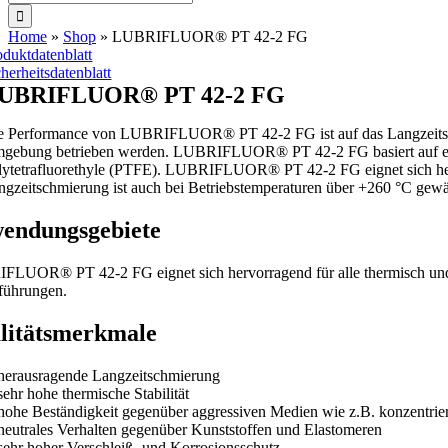
nach:
Home
»
Shop
»
LUBRIFLUOR® PT 42-2 FG
oduktdatenblatt
cherheitsdatenblatt
UBRIFLUOR® PT 42-2 FG
e Performance von LUBRIFLUOR® PT 42-2 FG ist auf das Langzeitschmi
gebung betrieben werden. LUBRIFLUOR® PT 42-2 FG basiert auf einem 
lytetrafluorethyle (PTFE). LUBRIFLUOR® PT 42-2 FG eignet sich hervo
ngzeitschmierung ist auch bei Betriebstemperaturen über +260 °C gewäh
endungsgebiete
LUOR® PT 42-2 FG eignet sich hervorragend für alle thermisch und mech
führungen.
litätsmerkmale
herausragende Langzeitschmierung
sehr hohe thermische Stabilität
hohe Beständigkeit gegenüber aggressiven Medien wie z.B. konzentri
neutrales Verhalten gegenüber Kunststoffen und Elastomeren
sehr hoher Verschleiß- und Korrosionsschutz