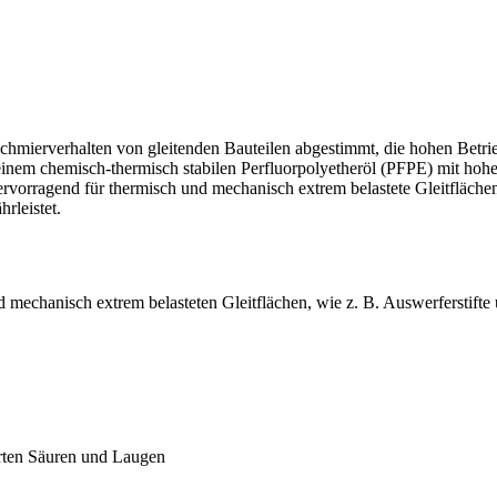
erverhalten von gleitenden Bauteilen abgestimmt, die hohen Betrieb
chemisch-thermisch stabilen Perfluorpolyetheröl (PFPE) mit hoher 
rragend für thermisch und mechanisch extrem belastete Gleitflächen 
rleistet.
anisch extrem belasteten Gleitflächen, wie z. B. Auswerferstifte und
erten Säuren und Laugen