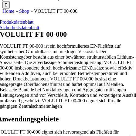
nach:
Home
»
Shop
»
VOLULIT FT 00-000
Produktdatenblatt
Sicherheitsdatenblatt
VOLULIT FT 00-000
VOLULIT FT 00-000 ist ein hochformuliertes EP-Fließfett auf
synthetischer Grundölbasis mit niedriger Viskosität. Der
Konsistenzgeber besteht aus einer bewährten strukturstabilen Lithium-
Spezialseife. Die zuverlässige Schmierleistung erlangt VOLULIT FT
00-000 insbesondere durch hochwirksame EP-Zusätze sowie effektiv
wirkenden Additiven, auch bei erhöhten Betriebstemperaturen und
hohen Druckbelastungen. VOLULIT FT 00-000 besitzt eine
ausgeprägte Oberflächenaffinität und haftet optimal auf Metallen.
Belastete Bauteile bei Nutzfahrzeugen und Aggregaten mit langen
Leitungswegen sind vor Verschleiß, Korrosion und vorzeitigem Ausfal
umfassend geschützt. VOLULIT FT 00-000 eignet sich für alle
gängigen Zentralschmieranlagen
Anwendungsgebiete
OLULIT FT 00-000 eignet sich hervorragend als Fließfett für