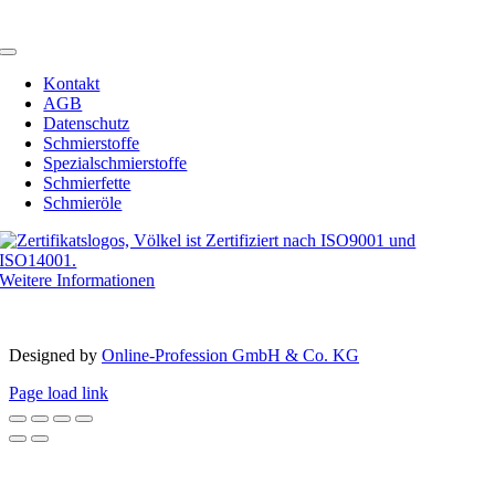
Email:
info@schmierstoffe.de
Toggle
Navigation
Kontakt
AGB
Datenschutz
Schmierstoffe
Spezialschmierstoffe
Schmierfette
Schmieröle
Weitere Informationen
Copyright 2012 – 2023 | Völkel® | Alle Rechte vorbehalten
Designed by­
Online-Profession GmbH & Co. KG
Page load link
Nach
oben