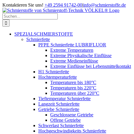
Zum
Kontaktieren Sie uns!
+49 2594 91742-00
|
info@schmierstoffe.de
Inhalt
springen
Suche
nach:
SPEZIALSCHMIERSTOFFE
Schmierfette
PFPE Schmierfette LUBRIFLUOR
Extreme Temperaturen
Extreme Physikalische Einflüsse
Extreme Medieneinflüsse
Extreme Einflüsse bei Lebensmittelkontakt
H1 Schmierfette
Hochtemperaturfette
Temperaturen bis 180°C
Temperaturen bis 220°C
Temperaturen über 220°C
Tieftemperatur Schmierfette
Langzeit Schmierfette
Getriebe Schmierfette
Geschlossene Getriebe
Offene Getriebe
Schwerlast Schmierfette
Hochgeschwindigkeits Schmierfette