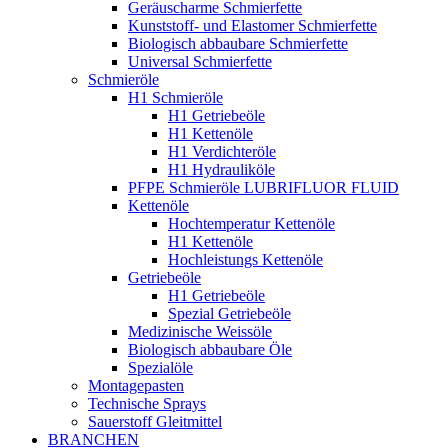
Geräuscharme Schmierfette
Kunststoff- und Elastomer Schmierfette
Biologisch abbaubare Schmierfette
Universal Schmierfette
Schmieröle
H1 Schmieröle
H1 Getriebeöle
H1 Kettenöle
H1 Verdichteröle
H1 Hydrauliköle
PFPE Schmieröle LUBRIFLUOR FLUID
Kettenöle
Hochtemperatur Kettenöle
H1 Kettenöle
Hochleistungs Kettenöle
Getriebeöle
H1 Getriebeöle
Spezial Getriebeöle
Medizinische Weissöle
Biologisch abbaubare Öle
Spezialöle
Montagepasten
Technische Sprays
Sauerstoff Gleitmittel
BRANCHEN