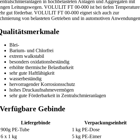
entralschmieranlagen in hochbelasteten Anlagen und Aggregaten mit
angen Leitungswegen. VOLULIT FT 00-000 ist bei tiefen Temperatur
ehr gut förderbar. VOLULIT FT 00-000 eignet sich auch zur
chmierung von belasteten Getrieben und in automotiven Anwendunge
Qualitätsmerkmale
Blei-
Barium- und Chlorfrei
extrem walkstabil
besonders oxidationsbeständig
erhöhte thermische Belastbarkeit
sehr gute Haftfähigkeit
wasserbeständig
hervorragender Korrosionsschutz
hohes Druckaufnahmevermögen
sehr gute Förderbarkeit in Zentralschmieranlagen
Verfügbare Gebinde
Liefergebinde
Verpackungseinheit
900g PE-Tube
1 kg PE-Dose
6 x 1 kg
5 kg PE-Eimer