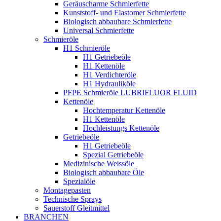
Geräuscharme Schmierfette
Kunststoff- und Elastomer Schmierfette
Biologisch abbaubare Schmierfette
Universal Schmierfette
Schmieröle
H1 Schmieröle
H1 Getriebeöle
H1 Kettenöle
H1 Verdichteröle
H1 Hydrauliköle
PFPE Schmieröle LUBRIFLUOR FLUID
Kettenöle
Hochtemperatur Kettenöle
H1 Kettenöle
Hochleistungs Kettenöle
Getriebeöle
H1 Getriebeöle
Spezial Getriebeöle
Medizinische Weissöle
Biologisch abbaubare Öle
Spezialöle
Montagepasten
Technische Sprays
Sauerstoff Gleitmittel
BRANCHEN