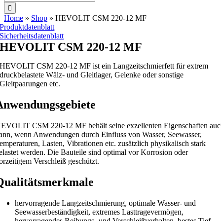
nach:
Home
»
Shop
»
HEVOLIT CSM 220-12 MF
Produktdatenblatt
Sicherheitsdatenblatt
HEVOLIT CSM 220-12 MF
HEVOLIT CSM 220-12 MF ist ein Langzeitschmierfett für extrem
druckbelastete Wälz- und Gleitlager, Gelenke oder sonstige
Gleitpaarungen etc.
Anwendungsgebiete
EVOLIT CSM 220-12 MF behält seine exzellenten Eigenschaften au
ann, wenn Anwendungen durch Einfluss von Wasser, Seewasser,
emperaturen, Lasten, Vibrationen etc. zusätzlich physikalisch stark
elastet werden. Die Bauteile sind optimal vor Korrosion oder
orzeitigem Verschleiß geschützt.
Qualitätsmerkmale
hervorragende Langzeitschmierung, optimale Wasser- und
Seewasserbeständigkeit, extremes Lasttragevermögen,
hervorragendes Reibungs- und Verschleißverhalten, bestes Tief-