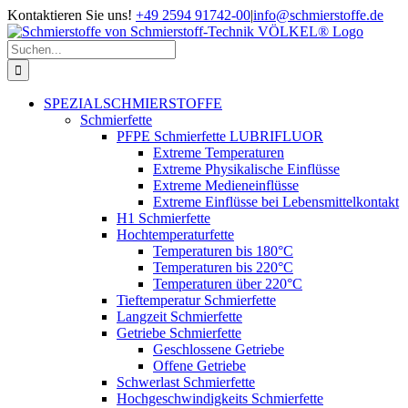
Zum
Kontaktieren Sie uns!
+49 2594 91742-00
|
info@schmierstoffe.de
Inhalt
springen
Suche
nach:
SPEZIALSCHMIERSTOFFE
Schmierfette
PFPE Schmierfette LUBRIFLUOR
Extreme Temperaturen
Extreme Physikalische Einflüsse
Extreme Medieneinflüsse
Extreme Einflüsse bei Lebensmittelkontakt
H1 Schmierfette
Hochtemperaturfette
Temperaturen bis 180°C
Temperaturen bis 220°C
Temperaturen über 220°C
Tieftemperatur Schmierfette
Langzeit Schmierfette
Getriebe Schmierfette
Geschlossene Getriebe
Offene Getriebe
Schwerlast Schmierfette
Hochgeschwindigkeits Schmierfette