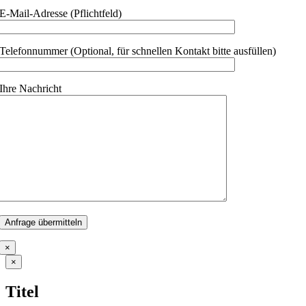
E-Mail-Adresse (Pflichtfeld)
Telefonnummer (Optional, für schnellen Kontakt bitte ausfüllen)
Ihre Nachricht
×
Close
×
product
quick
Titel
view