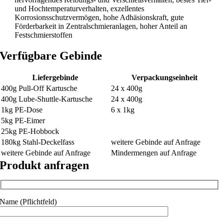
und Hochtemperaturverhalten, exzellentes
Korrosionsschutzvermögen, hohe Adhäsionskraft, gute
Förderbarkeit in Zentralschmieranlagen, hoher Anteil an
Festschmierstoffen
Verfügbare Gebinde
Liefergebinde
Verpackungseinheit
400g Pull-Off Kartusche
24 x 400g
400g Lube-Shuttle-Kartusche
24 x 400g
1kg PE-Dose
6 x 1kg
5kg PE-Eimer
25kg PE-Hobbock
180kg Stahl-Deckelfass
weitere Gebinde auf Anfrage
weitere Gebinde auf Anfrage
Mindermengen auf Anfrage
Produkt anfragen
Name (Pflichtfeld)